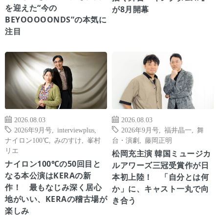
を迎えた“今の
が8月開幕
BEYOOOOONDS”の本気に
注目
2026.08.03
2026.08.03
2026年9月号
,
interviewplus
,
2026年9月号
,
福井晶一
,
舞
ナイロン100℃
,
みのすけ
,
峯村
台・演劇
,
藤岡正明
リエ
松岡充主演 韓国ミュージカ
ナイロン100℃の50回目と
ルアワーズ三冠受賞作が日
なる本公演はKERAの新
本初上陸！ 「自分とは何
作！ 最もなじみ深く居心
か」に、キャスト一丸で向
地がいい、KERAの稽古場が
き合う
楽しみ