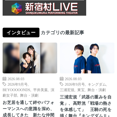
インタビュー
カテゴリの最新記事
2026.08.03
2026.08.03
2026年9月号
,
2026年9月号
,
キングダム
,
BEYOOOOONDS
,
平井美葉
,
演
三浦宏規
,
東宝
,
舞台・演劇
劇女子部
,
舞台・演劇
三浦宏規「武器の重みを自
お芝居を通して絆やパフォ
覚」、高野洸「戦場の熱さ
ーマンスへの意識を深め、
を体感して」 王騎の死を
成長してきた 新たな仲間
描く舞台『キングダムⅡ』