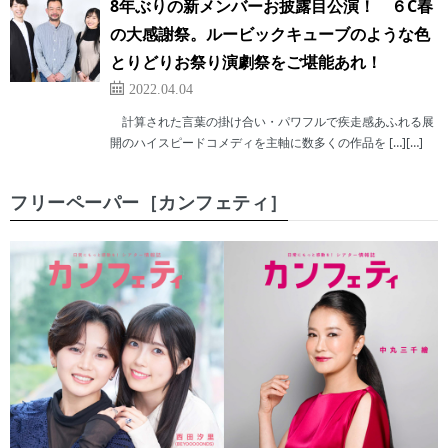
8年ぶりの新メンバーお披露目公演！ ６C春
の大感謝祭。ルービックキューブのような色
とりどりお祭り演劇祭をご堪能あれ！
2022.04.04
計算された言葉の掛け合い・パワフルで疾走感あふれる展
開のハイスピードコメディを主軸に数多くの作品を […][…]
フリーペーパー［カンフェティ］