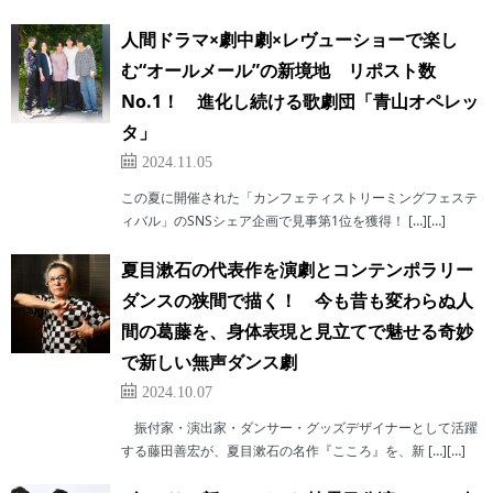
人間ドラマ×劇中劇×レヴューショーで楽し
む“オールメール”の新境地 リポスト数
No.1！ 進化し続ける歌劇団「青山オペレッ
タ」
2024.11.05
この夏に開催された「カンフェティストリーミングフェステ
ィバル」のSNSシェア企画で見事第1位を獲得！ […][…]
夏目漱石の代表作を演劇とコンテンポラリー
ダンスの狭間で描く！ 今も昔も変わらぬ人
間の葛藤を、身体表現と見立てで魅せる奇妙
で新しい無声ダンス劇
2024.10.07
振付家・演出家・ダンサー・グッズデザイナーとして活躍
する藤田善宏が、夏目漱石の名作『こころ』を、新 […][…]