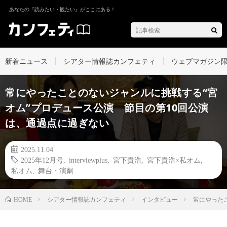
あなたの『読みたい・観たい』がここにある！
新着ニュース
シアター情報誌カンフェティ
ウェブマガジン
常にやったことのないジャンルに挑戦する“宮
オム”プロデュース公演 節目の第10回公演
は、通過点に過ぎない
2025.11.04
2025年12月号
,
interviewplus
,
宮下貴浩
,
宮下貴浩×私オム
,
私オム
,
舞台・演劇
シアター情報誌カンフェティ
インタビュー
常にやった
HOME