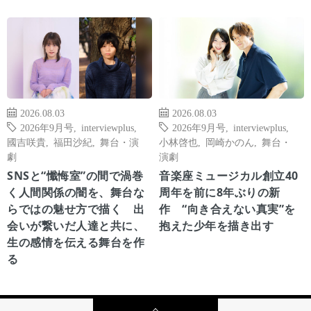
2026.08.03
2026.08.03
2026年9月号
,
interviewplus
,
2026年9月号
,
interviewplus
,
國吉咲貴
,
福田沙紀
,
舞台・演
小林啓也
,
岡崎かのん
,
舞台・
劇
演劇
SNSと“懺悔室”の間で渦巻
音楽座ミュージカル創立40
く人間関係の闇を、舞台な
周年を前に8年ぶりの新
らではの魅せ方で描く 出
作 “向き合えない真実”を
会いが繋いだ人達と共に、
抱えた少年を描き出す
生の感情を伝える舞台を作
る