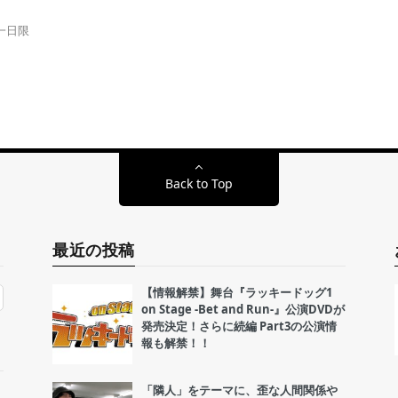
一日限
Back to Top
最近の投稿
【情報解禁】舞台『ラッキードッグ1
on Stage -Bet and Run-』公演DVDが
発売決定！さらに続編 Part3の公演情
報も解禁！！
「隣人」をテーマに、歪な人間関係や