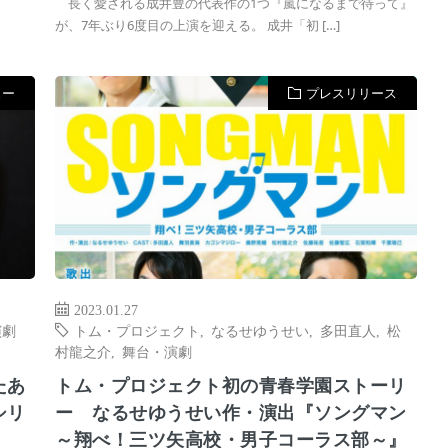
長く愛される成井豊の代表作の1つ『嵐になるまで待って』
が、7年ぶり6度目の上演を迎える。 成井「初 […]
ュー
プレスリリース
2023.01.27
演劇
トム・プロジェクト
,
なるせゆうせい
,
多田直人
,
松
村龍之介
,
舞台・演劇
たあ
トム・プロジェクト初の青春学園ストーリ
シリ
ー なるせゆうせい作・演出『ソングマン
～翔べ！三ツ矢高校・男子コーラス部～』