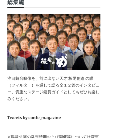
総集編
注目舞台映像を、前に出ない天才 板尾創路 の眼
（フィルター）を通して語る全１２篇のインタビュ
ー。貴重なステージ鑑賞ガイドとしてもぜひお楽し
みください。
Tweets by confe_magazine
※掲載公演の発売時期および開催等については変更