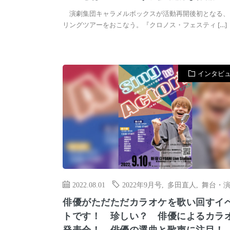
演劇集団キャラメルボックスが活動再開後初となる、
リングツアーをおこなう。『クロノス・フェスティ […]
インタビ
2022.08.01
2022年9月号
,
多田直人
,
舞台・
俳優がただただカラオケを歌い回すイ
トです！ 珍しい？ 俳優によるカラ
発表会！ 俳優の選曲と歌声に注目！