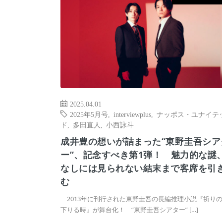
2025.04.01
2025年5月号
,
interviewplus
,
ナッポス・ユナイテ
ド
,
多田直人
,
小西詠斗
成井豊の想いが詰まった“東野圭吾シア
ー”、記念すべき第1弾！ 魅力的な謎
なしには見られない結末まで客席を引
む
2013年に刊行された東野圭吾の長編推理小説『祈り
下りる時』が舞台化！ “東野圭吾シアター” […]