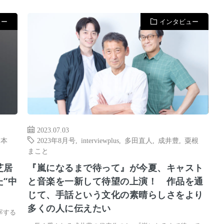
ュー
インタビュー
2023.07.03
山本
2023年8月号
,
interviewplus
,
多田直人
,
成井豊
,
粟根
まこと
芝居
『嵐になるまで待って』が今夏、キャスト
“中
と音楽を一新して待望の上演！ 作品を通
じて、手話という文化の素晴らしさをより
多くの人に伝えたい
宰する