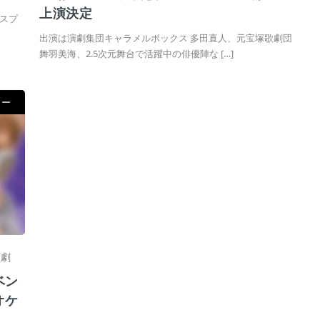
上演決定
スプ
出演は演劇集団キャラメルボックス 多田直人、元宝塚歌劇団
舞羽美海、2.5次元舞台で活躍中の俳優陣な […]
ュー
演劇
ベン
オケ