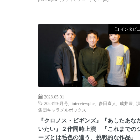
インタビ
2023.05.01
2023年6月号
,
interviewplus
,
多田直人
,
成井豊
,
集団キャラメルボックス
『クロノス・ビギンズ』『あしたあな
いたい』２作同時上演 「これまでの
ーズとは毛色の違う、挑戦的な作品」