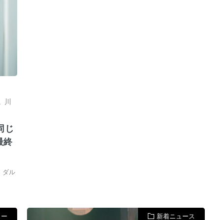
,
川
同じ
最終
ヌ・ダル
ュー
新着ニュース