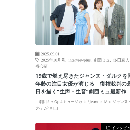
2025.09.01
2025年10月号
,
interviewplus
,
劇団ミュ
,
多田直人
嵜心蘭
19歳で燃え尽きたジャンヌ・ダルクを
年齢の注目女優が演じる 復権裁判の
日を描く“生声・生音”劇団ミュ最新作
劇団ミュOp.4 ミュージカル『Jeanne d’Arc -ジャン
ク-』が10 […]
インタビ