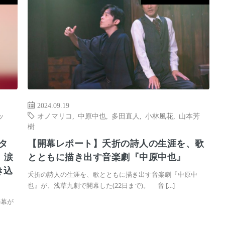
2024.09.19
ッ
オノマリコ
,
中原中也
,
多田直人
,
小林風花
,
山本芳
樹
タ
【開幕レポート】夭折の詩人の生涯を、歌
、涙
とともに描き出す音楽劇『中原中也』
き込
夭折の詩人の生涯を、歌とともに描き出す音楽劇『中原中
也』が、浅草九劇で開幕した(22日まで)。 音 […]
の幕が