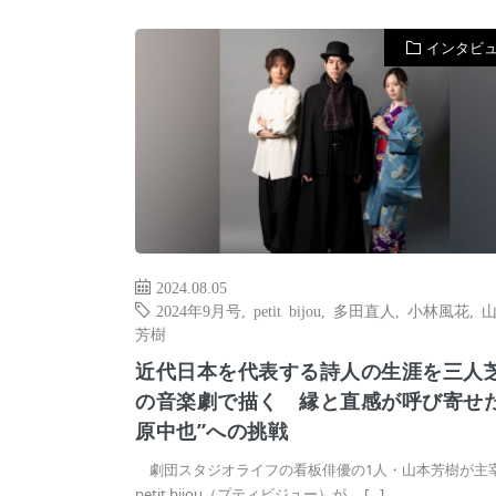
インタビ
2024.08.05
2024年9月号
,
petit bijou
,
多田直人
,
小林風花
,
芳樹
近代日本を代表する詩人の生涯を三人
の音楽劇で描く 縁と直感が呼び寄せた
原中也”への挑戦
劇団スタジオライフの看板俳優の1人・山本芳樹が主
petit bijou（プティビジュー）が、 […]