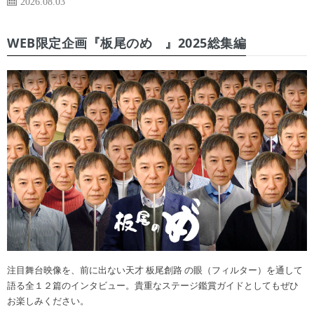
2026.08.03
WEB限定企画『板尾のめ゙』2025総集編
注目舞台映像を、前に出ない天才 板尾創路 の眼（フィルター）を通して
語る全１２篇のインタビュー。貴重なステージ鑑賞ガイドとしてもぜひ
お楽しみください。