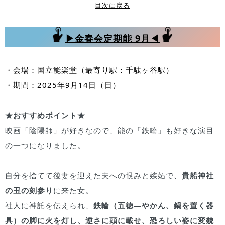
目次に戻る
▶金春会定期能 9月◀
・会場：国立能楽堂（最寄り駅：千駄ヶ谷駅）
・期間：2025年9月14日（日）
★おすすめポイント★
映画「陰陽師」が好きなので、能の「鉄輪」も好きな演目
の一つになりました。
自分を捨てて後妻を迎えた夫への恨みと嫉妬で、
貴船神社
の丑の刻参り
に来た女。
社人に神託を伝えられ、
鉄輪（五徳―やかん、鍋を置く器
具）の脚に火を灯し、逆さに頭に載せ、恐ろしい姿に変貌