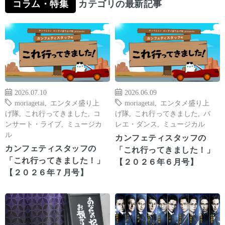
コラム・特集
カテゴリの最新記事
2026.07.10
2026.06.09
moriagetai
,
エンタメ盛り上
moriagetai
,
エンタメ盛り上
げ隊
,
これ行ってきました
,
コ
げ隊
,
これ行ってきました
,
バ
ンサート・ライブ
,
ミュージカ
レエ・ダンス
,
ミュージカル
ル
カンフェティスタッフの
カンフェティスタッフの
「これ行ってきました！」
「これ行ってきました！」
【２０２６年６月号】
【２０２６年７月号】