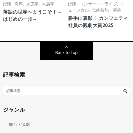
げ隊
,
寄席
,
末広亭
,
末廣亭
げ隊
,
コンサート・ライブ
,
ミ
ュージカル
,
伝統芸能・演芸
落語の世界へようこそ！～
勝手に表彰！ カンフェティ
はじめの一歩～
社員の観劇大賞2025
Back to Top
記事検索
ジャンル
舞台・演劇