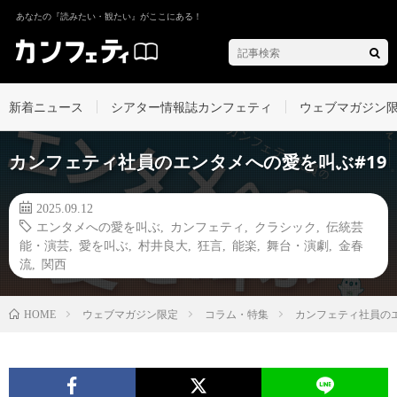
あなたの『読みたい・観たい』がここにある！
新着ニュース
シアター情報誌カンフェティ
ウェブマガジン
カンフェティ社員のエンタメへの愛を叫ぶ#19
2025.09.12
エンタメへの愛を叫ぶ
,
カンフェティ
,
クラシック
,
伝統芸
能・演芸
,
愛を叫ぶ
,
村井良大
,
狂言
,
能楽
,
舞台・演劇
,
金春
流
,
関西
ウェブマガジン限定
コラム・特集
カンフェティ社員のエ
HOME