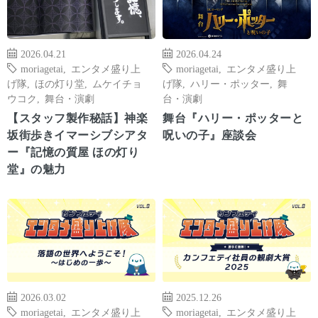
2026.04.21
2026.04.24
moriagetai
,
エンタメ盛り上
moriagetai
,
エンタメ盛り上
げ隊
,
ほの灯り堂
,
ムケイチョ
げ隊
,
ハリー・ポッター
,
舞
ウコク
,
舞台・演劇
台・演劇
【スタッフ製作秘話】神楽
舞台『ハリー・ポッターと
坂街歩きイマーシブシアタ
呪いの子』座談会
ー『記憶の質屋 ほの灯り
堂』の魅力
2026.03.02
2025.12.26
moriagetai
,
エンタメ盛り上
moriagetai
,
エンタメ盛り上