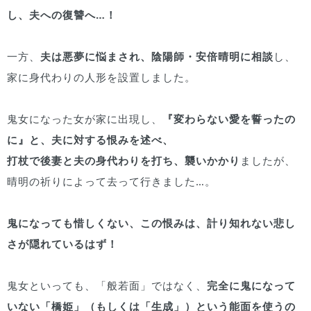
し、夫への復讐へ…！
一方、
夫は悪夢に悩まされ、陰陽師・安倍晴明に相談
し、
家に身代わりの人形を設置しました。
鬼女になった女が家に出現し、
『変わらない愛を誓ったの
に』と、夫に対する恨みを述べ、
打杖で後妻と夫の身代わりを打ち、襲いかかり
ましたが、
晴明の祈りによって去って行きました…。
鬼になっても惜しくない、この恨みは、計り知れない悲し
さが隠れているはず！
鬼女といっても、「般若面」ではなく、
完全に鬼になって
いない「橋姫」（もしくは「生成」）という能面を使うの