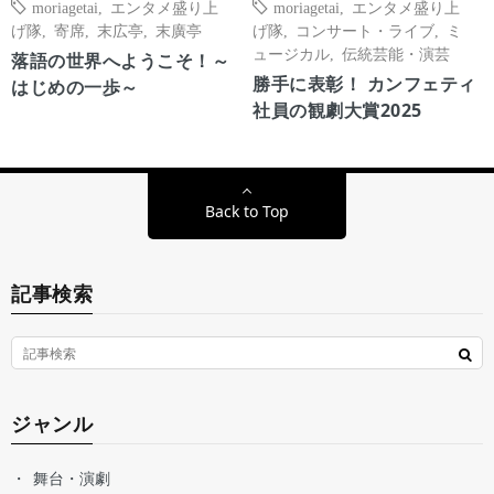
moriagetai
,
エンタメ盛り上
moriagetai
,
エンタメ盛り上
げ隊
,
寄席
,
末広亭
,
末廣亭
げ隊
,
コンサート・ライブ
,
ミ
ュージカル
,
伝統芸能・演芸
落語の世界へようこそ！～
勝手に表彰！ カンフェティ
はじめの一歩～
社員の観劇大賞2025
Back to Top
記事検索
ジャンル
舞台・演劇