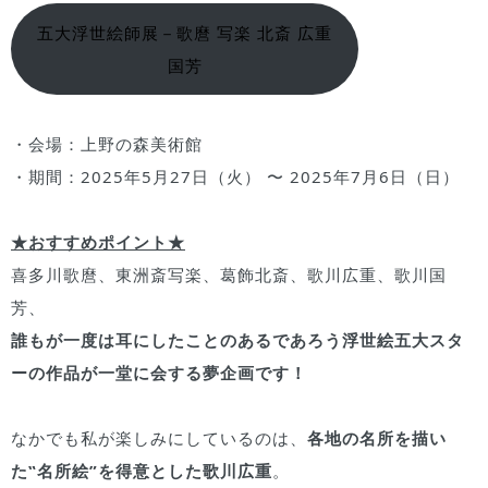
五大浮世絵師展－歌麿 写楽 北斎 広重
国芳
・会場：上野の森美術館
・期間：2025年5月27日（火） 〜 2025年7月6日（日）
★おすすめポイント★
喜多川歌麿、東洲斎写楽、葛飾北斎、歌川広重、歌川国
芳、
誰もが一度は耳にしたことのあるであろう浮世絵五大スタ
ーの作品が一堂に会する夢企画です！
なかでも私が楽しみにしているのは、
各地の名所を描い
た‟名所絵”を得意とした歌川広重
。