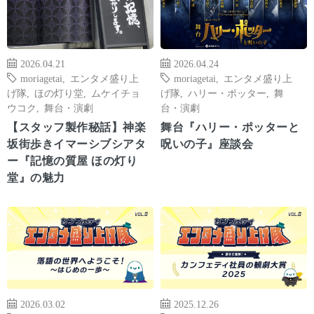
2026.04.21
2026.04.24
moriagetai
,
エンタメ盛り上
moriagetai
,
エンタメ盛り上
げ隊
,
ほの灯り堂
,
ムケイチョ
げ隊
,
ハリー・ポッター
,
舞
ウコク
,
舞台・演劇
台・演劇
【スタッフ製作秘話】神楽
舞台『ハリー・ポッターと
坂街歩きイマーシブシアタ
呪いの子』座談会
ー『記憶の質屋 ほの灯り
堂』の魅力
2026.03.02
2025.12.26