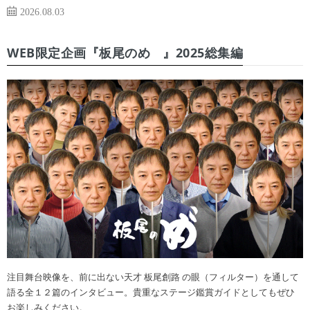
2026.08.03
WEB限定企画『板尾のめ゙』2025総集編
注目舞台映像を、前に出ない天才 板尾創路 の眼（フィルター）を通して
語る全１２篇のインタビュー。貴重なステージ鑑賞ガイドとしてもぜひ
お楽しみください。