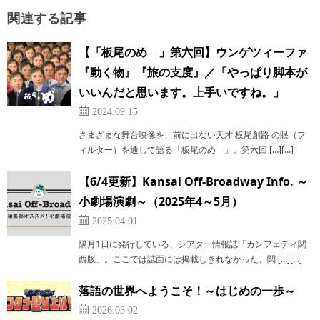
関連する記事
【「板尾のめ゙」第六回】ウンゲツィーファ
『動く物』『旅の支度』／「やっぱり脚本が
いいんだと思います。上手いですね。」
2024.09.15
さまざまな舞台映像を、前に出ない天才 板尾創路 の眼（フ
ィルター）を通して語る「板尾のめ゙」。第六回 […][…]
【6/4更新】Kansai Off-Broadway Info. ～
小劇場演劇～（2025年4～5月）
2025.04.01
隔月1日に発行している、シアター情報誌「カンフェティ関
西版」。ここでは誌面には掲載しきれなかった、関 […][…]
落語の世界へようこそ！～はじめの一歩～
2026.03.02