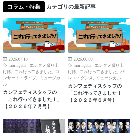
コラム・特集
カテゴリの最新記事
2026.07.10
2026.06.09
moriagetai
,
エンタメ盛り上
moriagetai
,
エンタメ盛り上
げ隊
,
これ行ってきました
,
コ
げ隊
,
これ行ってきました
,
バ
ンサート・ライブ
,
ミュージカ
レエ・ダンス
,
ミュージカル
ル
カンフェティスタッフの
カンフェティスタッフの
「これ行ってきました！」
「これ行ってきました！」
【２０２６年６月号】
【２０２６年７月号】