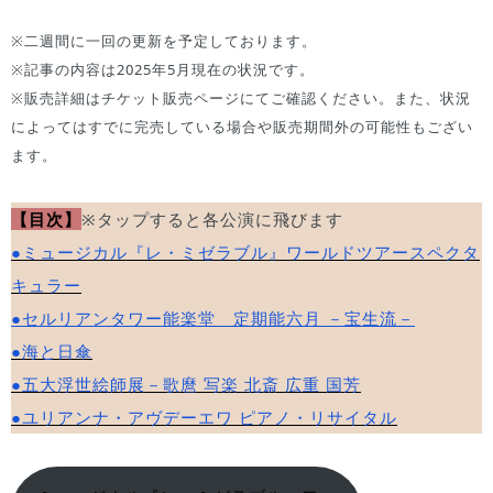
※二週間に一回の更新を予定しております。
※記事の内容は2025年5月現在の状況です。
※販売詳細はチケット販売ページにてご確認ください。また、状況
によってはすでに完売している場合や販売期間外の可能性もござい
ます。
【目次】
※タップすると各公演に飛びます
●ミュージカル『レ・ミゼラブル』ワールドツアースペクタ
キュラー
●セルリアンタワー能楽堂 定期能六月 －宝生流－
●海と日傘
●五大浮世絵師展－歌麿 写楽 北斎 広重 国芳
●ユリアンナ・アヴデーエワ ピアノ・リサイタル