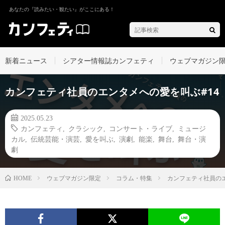
あなたの『読みたい・観たい』がここにある！
新着ニュース
シアター情報誌カンフェティ
ウェブマガジン
カンフェティ社員のエンタメへの愛を叫ぶ#14
2025.05.23
カンフェティ
,
クラシック
,
コンサート・ライブ
,
ミュージ
カル
,
伝統芸能・演芸
,
愛を叫ぶ
,
演劇
,
能楽
,
舞台
,
舞台・演
劇
ウェブマガジン限定
コラム・特集
カンフェティ社員のエ
HOME