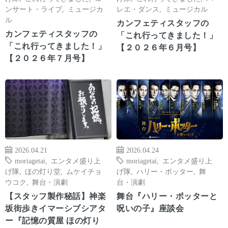
ンサート・ライブ
,
ミュージカ
レエ・ダンス
,
ミュージカル
ル
カンフェティスタッフの
カンフェティスタッフの
「これ行ってきました！」
「これ行ってきました！」
【２０２６年６月号】
【２０２６年７月号】
2026.04.21
2026.04.24
moriagetai
,
エンタメ盛り上
moriagetai
,
エンタメ盛り上
げ隊
,
ほの灯り堂
,
ムケイチョ
げ隊
,
ハリー・ポッター
,
舞
ウコク
,
舞台・演劇
台・演劇
【スタッフ製作秘話】神楽
舞台『ハリー・ポッターと
坂街歩きイマーシブシアタ
呪いの子』座談会
ー『記憶の質屋 ほの灯り