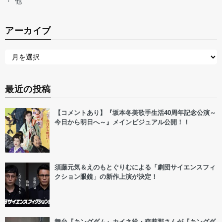
他
アーカイブ
最近の投稿
【コメントあり】『坂本冬美歌手生活40周年記念公演～
今日から明日へ～』メインビジュアル公開！！
須藤元気＆えのもとぐりむによる「劇団サイエンスフィ
クション眼鏡」の新作上演が決定！
舞台『キングダム』カイネ役・森莉那さんが『キングダ