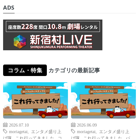
ADS
コラム・特集
カテゴリの最新記事
2026.07.10
2026.06.09
moriagetai
,
エンタメ盛り上
moriagetai
,
エンタメ盛り上
げ隊
,
これ行ってきました
,
コ
げ隊
,
これ行ってきました
,
バ