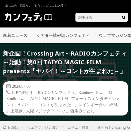
あなたの『読みたい・観たい』がここにある！
新着ニュース
シアター情報誌カンフェティ
ウェブマガジン
新企画！Crossing Art～RADIOカンフェティ
～始動！第0回 TAIYO MAGIC FILM
presents「ヤバイ！～コントが生まれた～」
2024.07.05
FIP合同会社
,
RADIOカンフェティ
,
Rainbow Town FM
,
Studio twl
,
TAIYO MAGIC FILM
,
フォーエスエンタテインメ
ント
,
ヤバイ！～コントが生まれた～
,
レインボータウンFM
,
井上麗夢
,
太陽マジックフィルム
,
西条みつとし
ウェブマガジン限定
コラム・特集
新企画！Crossing 
HOME