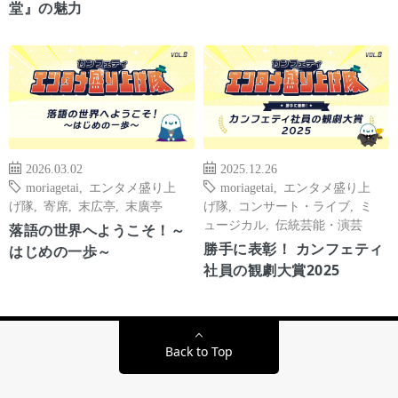
堂』の魅力
2026.03.02
2025.12.26
moriagetai
,
エンタメ盛り上
moriagetai
,
エンタメ盛り上
げ隊
,
寄席
,
末広亭
,
末廣亭
げ隊
,
コンサート・ライブ
,
ミ
ュージカル
,
伝統芸能・演芸
落語の世界へようこそ！～
勝手に表彰！ カンフェティ
はじめの一歩～
社員の観劇大賞2025
Back to Top