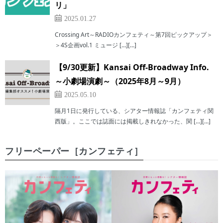
リ」
2025.01.27
Crossing Art～RADIOカンフェティ～第7回ピックアップ＞
＞4S企画vol.1 ミュージ […][…]
【9/30更新】Kansai Off-Broadway Info.
～小劇場演劇～（2025年8月～9月）
2025.05.10
隔月1日に発行している、シアター情報誌「カンフェティ関
西版」。ここでは誌面には掲載しきれなかった、関 […][…]
フリーペーパー［カンフェティ］