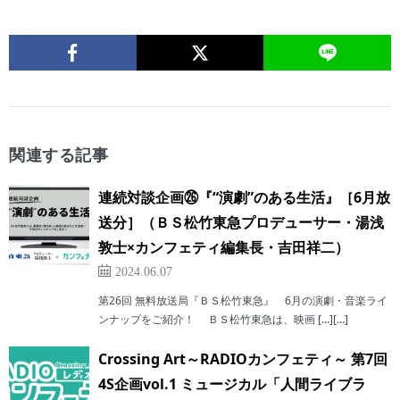
関連する記事
連続対談企画㉖『“演劇”のある生活』［6月放
送分］（ＢＳ松竹東急プロデューサー・湯浅
敦士×カンフェティ編集長・吉田祥二）
2024.06.07
第26回 無料放送局『ＢＳ松竹東急』 6月の演劇・音楽ライ
ンナップをご紹介！ ＢＳ松竹東急は、映画 […][…]
Crossing Art～RADIOカンフェティ～ 第7回
4S企画vol.1 ミュージカル「人間ライブラ