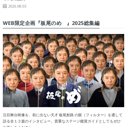
2026.08.03
WEB限定企画『板尾のめ゙』2025総集編
注目舞台映像を、前に出ない天才 板尾創路 の眼（フィルター）を通して
語る全１２篇のインタビュー。貴重なステージ鑑賞ガイドとしてもぜひ