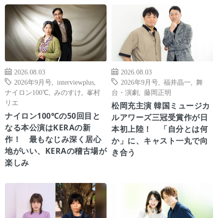
2026.08.03
2026.08.03
2026年9月号
,
interviewplus
,
2026年9月号
,
福井晶一
,
舞
ナイロン100℃
,
みのすけ
,
峯村
台・演劇
,
藤岡正明
リエ
松岡充主演 韓国ミュージカ
ナイロン100℃の50回目と
ルアワーズ三冠受賞作が日
なる本公演はKERAの新
本初上陸！ 「自分とは何
作！ 最もなじみ深く居心
か」に、キャスト一丸で向
地がいい、KERAの稽古場が
き合う
楽しみ