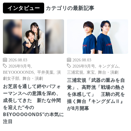
インタビュー
カテゴリの最新記事
2026.08.03
2026.08.03
2026年9月号
,
2026年9月号
,
キングダム
,
BEYOOOOONDS
,
平井美葉
,
演
三浦宏規
,
東宝
,
舞台・演劇
劇女子部
,
舞台・演劇
三浦宏規「武器の重みを自
お芝居を通して絆やパフォ
覚」、高野洸「戦場の熱さ
ーマンスへの意識を深め、
を体感して」 王騎の死を
成長してきた 新たな仲間
描く舞台『キングダムⅡ』
を迎えた“今の
が8月開幕
BEYOOOOONDS”の本気に
注目