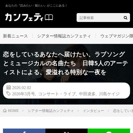
あなたの『読みたい・観たい』がここにある！
新着ニュース
シアター情報誌カンフェティ
ウェブマガジン
恋をしているあなたへ届けたい、ラブソング
とミュージカルの名曲たち 日韓5人のアーテ
ィストによる、愛溢れる特別な一夜を
2026.02.02
2026年3月号
,
コンサート・ライブ
,
中田凌多
,
川島ケイジ
シアター情報誌カンフェティ
インタビュー
恋をしてい
HOME