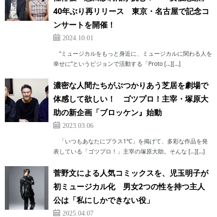
40年ぶり再リリース 東京・名古屋で記念コ
ンサートを開催！
2024.10.01
“ミュージカルをもっと身近に、ミュージカルに関わる人を
幸せに”というビジョンで活動する「Proto […][…]
濃密な人間たちがぶつかりあう芝居を劇場で
体感して欲しい！ ゴツプロ！主宰・塚原大
助の新企画「ブロッケン』始動
2023.03.06
「いつもあなたにプラス1℃」を掲げて、多彩な作品を発
表している「ゴツプロ！」主宰の塚原大助。そんな […][…]
菅野文による人気コミックスを、児玉明子が
初ミュージカル化 男女2つの性を持つ主人
公は「私にしかできない役」
2025.04.07