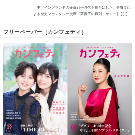
中世イングランドの薔薇戦争時代を舞台にした、菅野文に
よる歴史ファンタジー漫画『薔薇王の葬列』がミュ […][…]
フリーペーパー［カンフェティ］