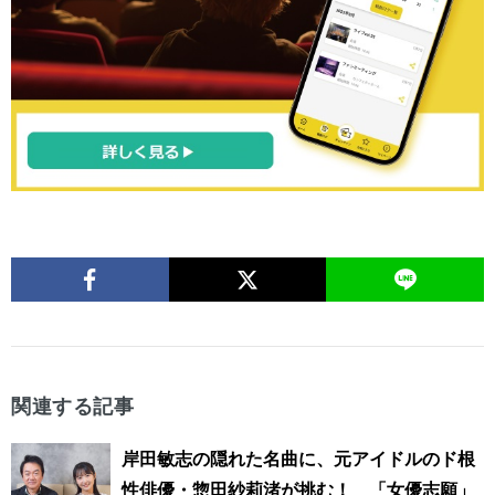
関連する記事
岸田敏志の隠れた名曲に、元アイドルのド根
性俳優・惣田紗莉渚が挑む！ 「女優志願」