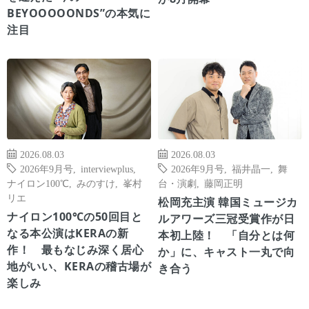
BEYOOOOONDS”の本気に
注目
2026.08.03
2026.08.03
2026年9月号
,
interviewplus
,
2026年9月号
,
福井晶一
,
舞
ナイロン100℃
,
みのすけ
,
峯村
台・演劇
,
藤岡正明
リエ
松岡充主演 韓国ミュージカ
ナイロン100℃の50回目と
ルアワーズ三冠受賞作が日
なる本公演はKERAの新
本初上陸！ 「自分とは何
作！ 最もなじみ深く居心
か」に、キャスト一丸で向
地がいい、KERAの稽古場が
き合う
楽しみ