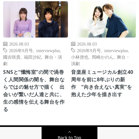
2026.08.03
2026.08.03
2026年9月号
,
interviewplus
,
2026年9月号
,
interviewplus
,
國吉咲貴
,
福田沙紀
,
舞台・演
小林啓也
,
岡崎かのん
,
舞台・
劇
演劇
SNSと“懺悔室”の間で渦巻
音楽座ミュージカル創立40
く人間関係の闇を、舞台な
周年を前に8年ぶりの新
らではの魅せ方で描く 出
作 “向き合えない真実”を
会いが繋いだ人達と共に、
抱えた少年を描き出す
生の感情を伝える舞台を作
る
Back to Top