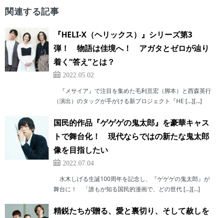
関連する記事
『HELI-X（ヘリックス）』シリーズ第3
弾！ 物語は佳境へ！ アガタとゼロが辿り
着く“答え”とは？
2022.05.02
『メサイア』で注目を集めた毛利亘宏（脚本）と西森英行
（演出）のタッグが手がける新プロジェクト『HE […][…]
国民的作品『ゲゲゲの鬼太郎』を豪華キャス
トで舞台化！ 現代ならではの新たな鬼太郎
像を目指したい
2022.07.04
水木しげる生誕100周年を記念し、『ゲゲゲの鬼太郎』が
舞台に！ 「誰もが知る国民的漫画で、どの世代 […][…]
精鋭たちが贈る、愛と裏切り、そして赦しを