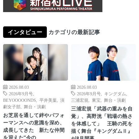
インタビュー
カテゴリの最新記事
2026.08.03
2026.08.03
2026年9月号
,
2026年9月号
,
キングダム
,
BEYOOOOONDS
,
平井美葉
,
演
三浦宏規
,
東宝
,
舞台・演劇
劇女子部
,
舞台・演劇
三浦宏規「武器の重みを自
お芝居を通して絆やパフォ
覚」、高野洸「戦場の熱さ
ーマンスへの意識を深め、
を体感して」 王騎の死を
成長してきた 新たな仲間
描く舞台『キングダムⅡ』
を迎えた“今の
が8月開幕