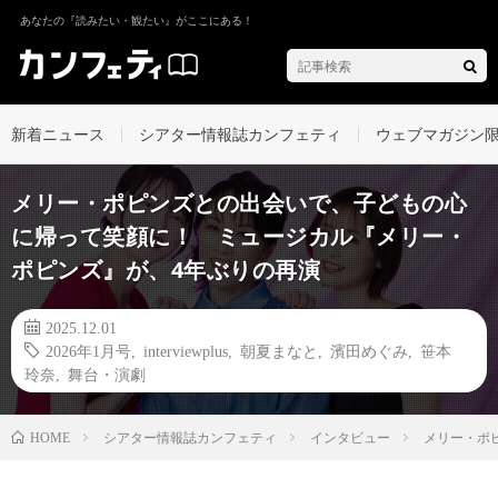
あなたの『読みたい・観たい』がここにある！
新着ニュース
シアター情報誌カンフェティ
ウェブマガジン
メリー・ポピンズとの出会いで、子どもの心
に帰って笑顔に！ ミュージカル『メリー・
ポピンズ』が、4年ぶりの再演
2025.12.01
2026年1月号
,
interviewplus
,
朝夏まなと
,
濱田めぐみ
,
笹本
玲奈
,
舞台・演劇
シアター情報誌カンフェティ
インタビュー
メリー・ポ
HOME