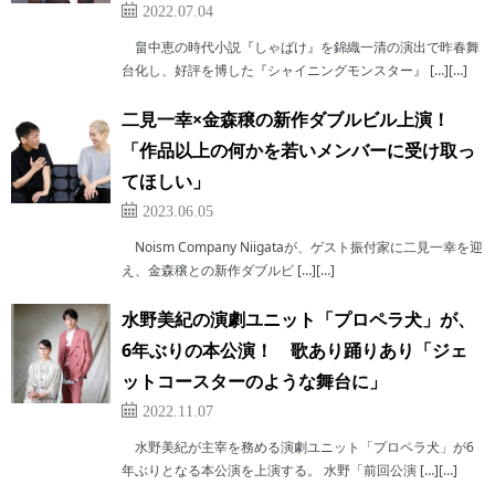
2022.07.04
畠中恵の時代小説『しゃばけ』を錦織一清の演出で昨春舞
台化し、好評を博した『シャイニングモンスター』 […][…]
二見一幸×金森穣の新作ダブルビル上演！
「作品以上の何かを若いメンバーに受け取っ
てほしい」
2023.06.05
Noism Company Niigataが、ゲスト振付家に二見一幸を迎
え、金森穣との新作ダブルビ […][…]
水野美紀の演劇ユニット「プロペラ犬」が、
6年ぶりの本公演！ 歌あり踊りあり「ジェ
ットコースターのような舞台に」
2022.11.07
水野美紀が主宰を務める演劇ユニット「プロペラ犬」が6
年ぶりとなる本公演を上演する。 水野「前回公演 […][…]