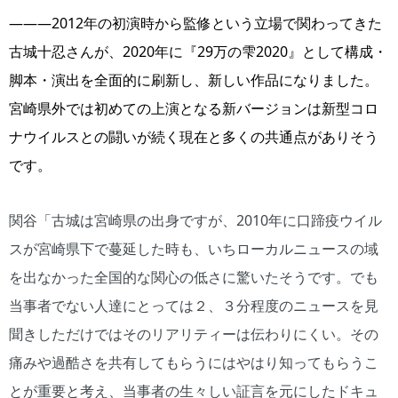
―――2012年の初演時から監修という立場で関わってきた
古城十忍さんが、2020年に『29万の雫2020』として構成・
脚本・演出を全面的に刷新し、新しい作品になりました。
宮崎県外では初めての上演となる新バージョンは新型コロ
ナウイルスとの闘いが続く現在と多くの共通点がありそう
です。
関谷「古城は宮崎県の出身ですが、2010年に口蹄疫ウイル
スが宮崎県下で蔓延した時も、いちローカルニュースの域
を出なかった全国的な関心の低さに驚いたそうです。でも
当事者でない人達にとっては２、３分程度のニュースを見
聞きしただけではそのリアリティーは伝わりにくい。その
痛みや過酷さを共有してもらうにはやはり知ってもらうこ
とが重要と考え、当事者の生々しい証言を元にしたドキュ