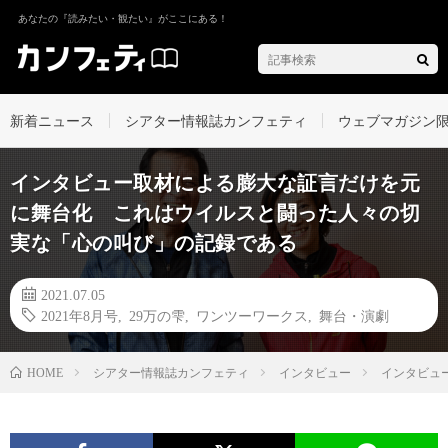
あなたの『読みたい・観たい』がここにある！
新着ニュース
シアター情報誌カンフェティ
ウェブマガジン
インタビュー取材による膨大な証言だけを元
に舞台化 これはウイルスと闘った人々の切
実な「心の叫び」の記録である
2021.07.05
2021年8月号
,
29万の雫
,
ワンツーワークス
,
舞台・演劇
シアター情報誌カンフェティ
インタビュー
インタビュ
HOME