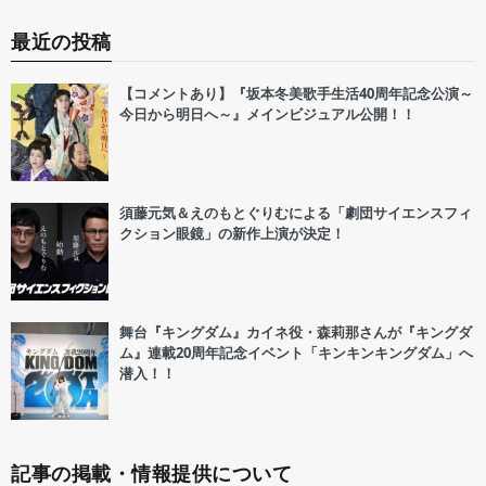
最近の投稿
【コメントあり】『坂本冬美歌手生活40周年記念公演～
今日から明日へ～』メインビジュアル公開！！
須藤元気＆えのもとぐりむによる「劇団サイエンスフィ
クション眼鏡」の新作上演が決定！
舞台『キングダム』カイネ役・森莉那さんが『キングダ
ム』連載20周年記念イベント「キンキンキングダム」へ
潜入！！
記事の掲載・情報提供について