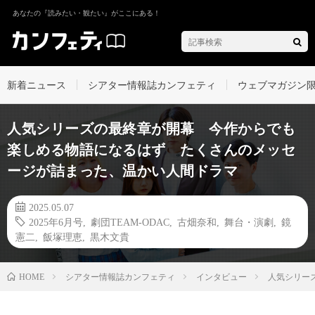
あなたの『読みたい・観たい』がここにある！
新着ニュース
シアター情報誌カンフェティ
ウェブマガジン
人気シリーズの最終章が開幕 今作からでも
楽しめる物語になるはず たくさんのメッセ
ージが詰まった、温かい人間ドラマ
2025.05.07
2025年6月号
,
劇団TEAM-ODAC
,
古畑奈和
,
舞台・演劇
,
鏡
憲二
,
飯塚理恵
,
黒木文貴
シアター情報誌カンフェティ
インタビュー
人気シリー
HOME