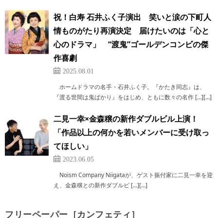
祝！白寿 石井ふく子演出 笑いと涙の下町人
情ものがたり再演決定 届けたいのは「心と
心のドラマ」 “渡鬼”ゴールデンコンビの傑
作喜劇
2025.08.01
ホームドラマの名手・石井ふく子。『かたき同志』は、
『渡る世間は鬼ばかり』をはじめ、ともに数々の名作 […][…]
二見一幸×金森穣の新作ダブルビル上演！
「作品以上の何かを若いメンバーに受け取っ
てほしい」
2023.06.05
Noism Company Niigataが、ゲスト振付家に二見一幸を迎
え、金森穣との新作ダブルビ […][…]
フリーペーパー［カンフェティ］