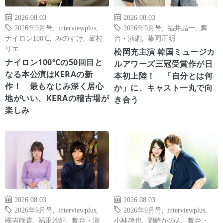
2026.08.03
2026.08.03
2026年9月号
,
interviewplus
,
2026年9月号
,
福井晶一
,
舞
ナイロン100℃
,
みのすけ
,
峯村
台・演劇
,
藤岡正明
リエ
松岡充主演 韓国ミュージカ
ナイロン100℃の50回目と
ルアワーズ三冠受賞作が日
なる本公演はKERAの新
本初上陸！ 「自分とは何
作！ 最もなじみ深く居心
か」に、キャスト一丸で向
地がいい、KERAの稽古場が
き合う
楽しみ
2026.08.03
2026.08.03
2026年9月号
,
interviewplus
,
2026年9月号
,
interviewplus
,
國吉咲貴
,
福田沙紀
,
舞台・演
小林啓也
,
岡崎かのん
,
舞台・