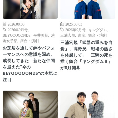
2026.08.03
2026.08.03
2026年9月号
,
2026年9月号
,
キングダム
,
BEYOOOOONDS
,
平井美葉
,
演
三浦宏規
,
東宝
,
舞台・演劇
劇女子部
,
舞台・演劇
三浦宏規「武器の重みを自
お芝居を通して絆やパフォ
覚」、高野洸「戦場の熱さ
ーマンスへの意識を深め、
を体感して」 王騎の死を
成長してきた 新たな仲間
描く舞台『キングダムⅡ』
を迎えた“今の
が8月開幕
BEYOOOOONDS”の本気に
注目