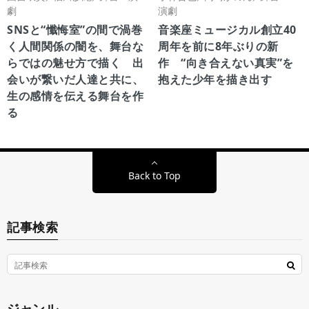
劇
演劇
SNSと“懺悔室”の間で渦巻
音楽座ミュージカル創立40
く人間関係の闇を、舞台な
周年を前に8年ぶりの新
らではの魅せ方で描く 出
作 “向き合えない真実”を
会いが繋いだ人達と共に、
抱えた少年を描き出す
生の感情を伝える舞台を作
る
Back to Top
記事検索
ジャンル