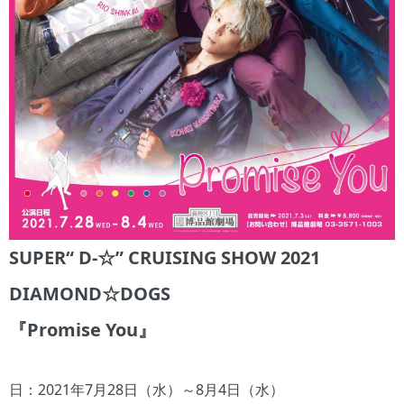
SUPER“ D-☆” CRUISING SHOW 2021
DIAMOND☆DOGS
『Promise You』
日：2021年7月28日（水）～8月4日（水）