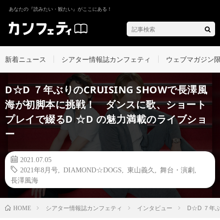
あなたの『読みたい・観たい』がここにある！
新着ニュース
シアター情報誌カンフェティ
ウェブマガジン
D☆D ７年ぶりのCRUISING SHOWで長澤風
海が初脚本に挑戦！ ダンスに歌、ショート
プレイで綴るD ☆D の魅力満載のライブショ
ー
2021.07.05
2021年8月号
,
DIAMOND☆DOGS
,
東山義久
,
舞台・演劇
,
長澤風海
シアター情報誌カンフェティ
インタビュー
D☆D ７年
HOME