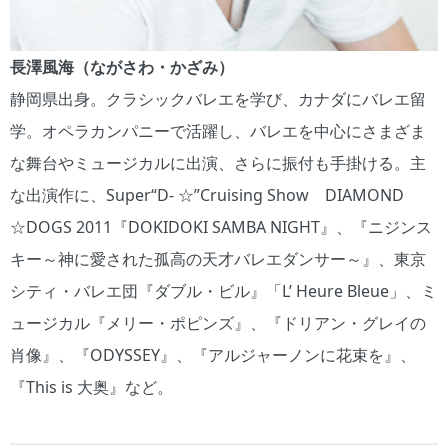
長澤風海（ながさわ・かざみ）
静岡県出身。クラシックバレエを学び、カナダにバレエ留
学。オペラカンパニーで活躍し、バレエを中心にさまざま
な舞台やミュージカルに出演、さらに振付も手掛ける。主
な出演作に、Super“D- ☆”Cruising Show DIAMOND
☆DOGS 2011『DOKIDOKI SAMBA NIGHT』、『ニジンス
キー～神に愛された孤高の天才バレエダンサー～』、東京
シティ・バレエ団『ダブル・ビル』「L’ Heure Bleue」、ミ
ュージカル『メリー・ポピンズ』、『ドリアン・グレイの
肖像』、『ODYSSEY』、『アルジャーノンに花束を』、
『This is 大奥』など。