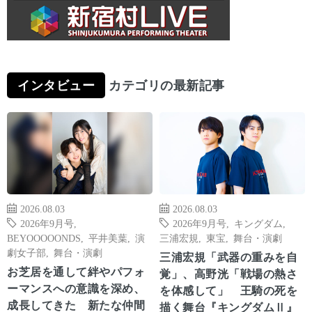
インタビュー
カテゴリの最新記事
2026.08.03
2026.08.03
2026年9月号
,
2026年9月号
,
キングダム
,
BEYOOOOONDS
,
平井美葉
,
演
三浦宏規
,
東宝
,
舞台・演劇
劇女子部
,
舞台・演劇
三浦宏規「武器の重みを自
お芝居を通して絆やパフォ
覚」、高野洸「戦場の熱さ
ーマンスへの意識を深め、
を体感して」 王騎の死を
成長してきた 新たな仲間
描く舞台『キングダムⅡ』