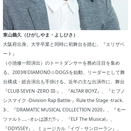
東山義久（ひがしやま・よしひさ）
大阪府出身。大学卒業と同時に初舞台を踏む。『エリザベ
ート』
（小池修一郎演出）のトートダンサーを務め注目を集め
る。2003年DIAMOND☆DOGSを始動、リーダーとして舞
台構成・総合演出も手掛ける。近年の主な出演作に、舞台
『CLUB SEVEN -ZERO III-』、『ALTAR BOYZ』、『ヒプノ
シスマイク -Division Rap Battle-』Rule the Stage -track.
3-、『DRAMATIC MUSICAL COLLECTION 2020』、『モー
ツァルト‥‥ -オレは誰だ!!-』、『ELF The Musical』、
『ODYSSEY』、ミュージカル『イヴ・サンローラン』、