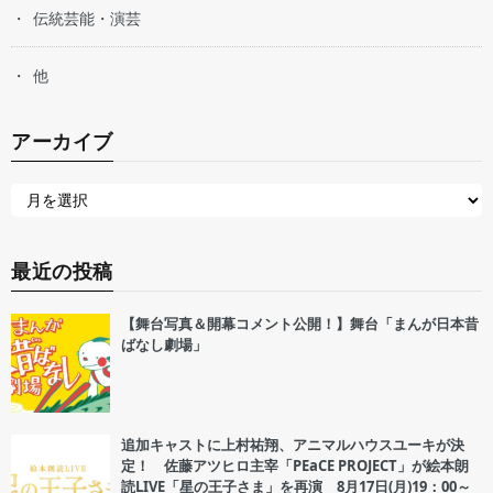
伝統芸能・演芸
他
アーカイブ
最近の投稿
【舞台写真＆開幕コメント公開！】舞台「まんが日本昔
ばなし劇場」
追加キャストに上村祐翔、アニマルハウスユーキが決
定！ 佐藤アツヒロ主宰「PEaCE PROJECT」が絵本朗
読LIVE「星の王子さま」を再演 8月17日(月)19：00～