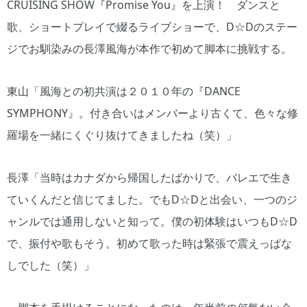
CRUISING SHOW『Promise You』を上演！ ダンスと
歌、ショートプレイで綴るライブショーで、D☆Dのステー
ジでお馴染みの長澤風海が本作で初めて脚本に挑戦する。
東山「風海との初共演は２０１０年の『DANCE
SYMPHONY』。付き合いはメンバーより古くて、色々な修
羅場を一緒にくぐり抜けてきましたね（笑）」
長澤「当時はカナダから帰国したばかりで、バレエで生き
ていくんだと信じてました。でもD☆Dと出会い、一つのジ
ャンルでは通用しないと知って。僕の初体験はいつもD☆D
で、振付や歌もそう。初めて歌った時は緊張で震えっぱな
しでした（笑）」