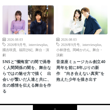
2026.08.03
2026.08.03
2026年9月号
,
interviewplus
,
2026年9月号
,
interviewplus
,
國吉咲貴
,
福田沙紀
,
舞台・演
小林啓也
,
岡崎かのん
,
舞台・
劇
演劇
SNSと“懺悔室”の間で渦巻
音楽座ミュージカル創立40
く人間関係の闇を、舞台な
周年を前に8年ぶりの新
らではの魅せ方で描く 出
作 “向き合えない真実”を
会いが繋いだ人達と共に、
抱えた少年を描き出す
生の感情を伝える舞台を作
る