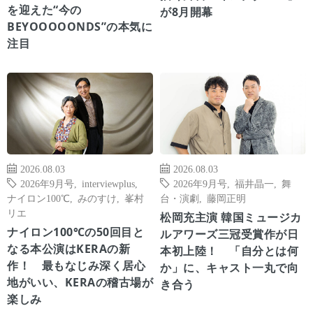
を迎えた“今の
が8月開幕
BEYOOOOONDS”の本気に
注目
2026.08.03
2026.08.03
2026年9月号
,
interviewplus
,
2026年9月号
,
福井晶一
,
舞
ナイロン100℃
,
みのすけ
,
峯村
台・演劇
,
藤岡正明
リエ
松岡充主演 韓国ミュージカ
ナイロン100℃の50回目と
ルアワーズ三冠受賞作が日
なる本公演はKERAの新
本初上陸！ 「自分とは何
作！ 最もなじみ深く居心
か」に、キャスト一丸で向
地がいい、KERAの稽古場が
き合う
楽しみ