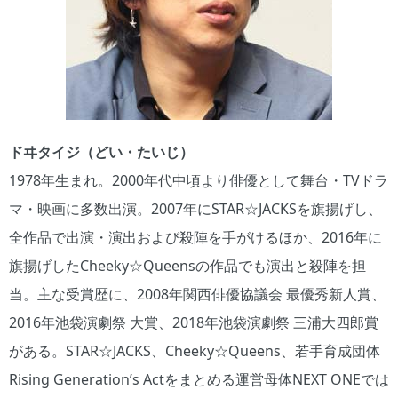
ドヰタイジ（どい・たいじ）
1978年生まれ。2000年代中頃より俳優として舞台・TVドラ
マ・映画に多数出演。2007年にSTAR☆JACKSを旗揚げし、
全作品で出演・演出および殺陣を手がけるほか、2016年に
旗揚げしたCheeky☆Queensの作品でも演出と殺陣を担
当。主な受賞歴に、2008年関西俳優協議会 最優秀新人賞、
2016年池袋演劇祭 大賞、2018年池袋演劇祭 三浦大四郎賞
がある。STAR☆JACKS、Cheeky☆Queens、若手育成団体
Rising Generation’s Actをまとめる運営母体NEXT ONEでは