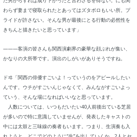
た男からすれば成り下がったと言わざるを得ない。にも関
わらず妻まで寝取られたとあってはズタボロもいい所。プ
ライドが許さない。そんな男が最後にとる行動の必然性を
きちんと描きたいと思っています」
―――客演の皆さんも関西演劇界の豪華な顔ぶれが集い、
かなりの大所帯です。演出のしがいがありそうですね。
ドヰ「関西の俳優すごいよ！っていうのをアピールしたい
んです。ウチがすごいんじゃなくて、みんながすごいよっ
ていう、そんな場になればいいなと思っています。
人数については、いつもだいたい40人前後出ている芝居
が多いので特に意識していませんが、発表したキャストの
中には太鼓と三味線の奏者もいます。つまり、生演奏も入
れようと。どこでどのように“生”を出していくか、2人とセ