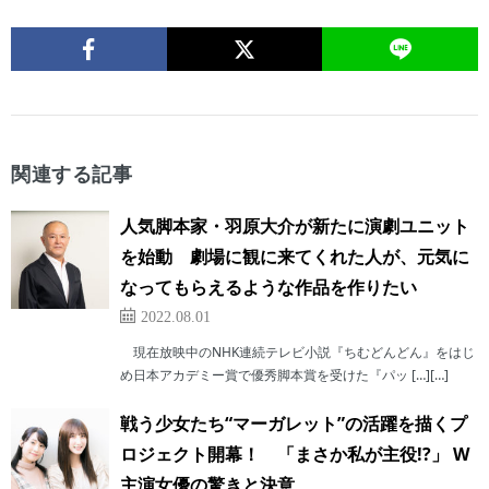
関連する記事
人気脚本家・羽原大介が新たに演劇ユニット
を始動 劇場に観に来てくれた人が、元気に
なってもらえるような作品を作りたい
2022.08.01
現在放映中のNHK連続テレビ小説『ちむどんどん』をはじ
め日本アカデミー賞で優秀脚本賞を受けた『パッ […][…]
戦う少女たち“マーガレット”の活躍を描くプ
ロジェクト開幕！ 「まさか私が主役!?」 W
主演女優の驚きと決意