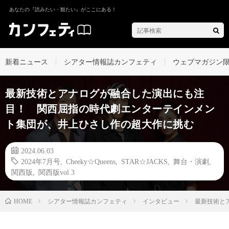
あなたの『読みたい・観たい』がここにある！
新着ニュース
シアター情報誌カンフェティ
ウェブマガジン
最新技術とアナログが融合した演出にも注
目！ 関西屈指の時代劇エンターテインメン
ト集団が、井上ひさし作の超大作に挑む
2024.06.03
2024年7月号
,
Cheeky☆Queens
,
STAR☆JACKS
,
舞台・演劇
,
関西版
,
関西版vol.3
シアター情報誌カンフェティ
インタビュー
最新技術と
HOME