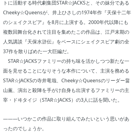
トに活動する時代劇集団STAR☆JACKSと、その妹分である
Cheeky☆Queensが、井上ひさしの1974年作『天保十二年
のシェイクスピア』を8月に上演する。2000年代以降にも
複数回舞台化されて注目を集めたこの作品は、江戸末期の
人気講談『天保水滸伝』をベースにシェイクスピア劇の全
37作を散りばめた一大巨編だ。
STAR☆JACKSファミリーの持ち味を活かしつつ新たな一
面を見せることになりそうな本作について、主演を務める
STAR☆JACKSの寺井竜哉、Cheeky☆Queensのリーダー畠
山薫、演出と殺陣を手がけ自身も出演するファミリーの主
宰・ドヰタイジ（STAR☆JACKS）の3人に話を聞いた。
―――いつかこの作品に取り組んでみたいという思いがあ
ったのでしょうか。