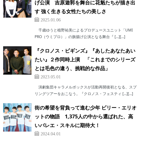
げ公演 吉原遊郭を舞台に花魁たちが描き出
す 強く生きる女性たちの美しさ
2025.01.06
千歳ゆうと植野祐美によるプロデュースユニット「UMI
PRO（ウミプロ）」の旗揚げ公演となる舞台『 […][…]
『クロノス・ビギンズ』『あしたあなたあい
たい』２作同時上演 「これまでのシリーズ
とは毛色の違う、挑戦的な作品」
2023.05.01
演劇集団キャラメルボックスが活動再開後初となる、スプ
リングツアーをおこなう。『クロノス・フェスティ […][…]
街の希望を背負って進む少年 ビリー・エリオ
ットの物語 1,375人の中から選ばれた、高
いバレエ・スキルに期待大！
2024.04.01