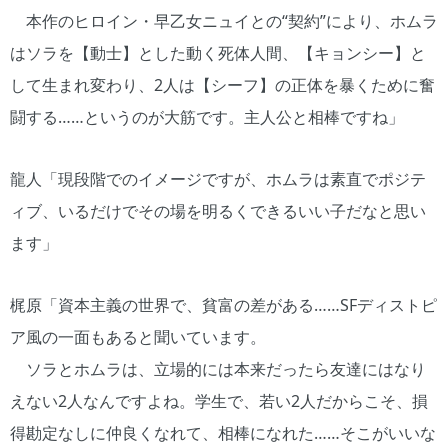
本作のヒロイン・早乙女ニュイとの“契約”により、ホムラ
はソラを【動士】とした動く死体人間、【キョンシー】と
して生まれ変わり、2人は【シーフ】の正体を暴くために奮
闘する……というのが大筋です。主人公と相棒ですね」
龍人「現段階でのイメージですが、ホムラは素直でポジテ
ィブ、いるだけでその場を明るくできるいい子だなと思い
ます」
梶原「資本主義の世界で、貧富の差がある……SFディストピ
ア風の一面もあると聞いています。
ソラとホムラは、立場的には本来だったら友達にはなり
えない2人なんですよね。学生で、若い2人だからこそ、損
得勘定なしに仲良くなれて、相棒になれた……そこがいいな