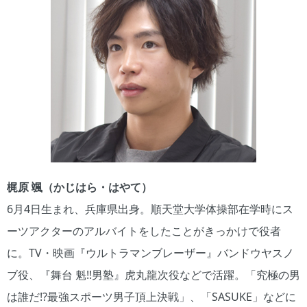
梶原 颯（かじはら・はやて）
6月4日生まれ、兵庫県出身。順天堂大学体操部在学時にス
ーツアクターのアルバイトをしたことがきっかけで役者
に。TV・映画『ウルトラマンブレーザー』バンドウヤスノ
ブ役、『舞台 魁!!男塾』虎丸龍次役などで活躍。「究極の男
は誰だ!?最強スポーツ男子頂上決戦」、「SASUKE」などに