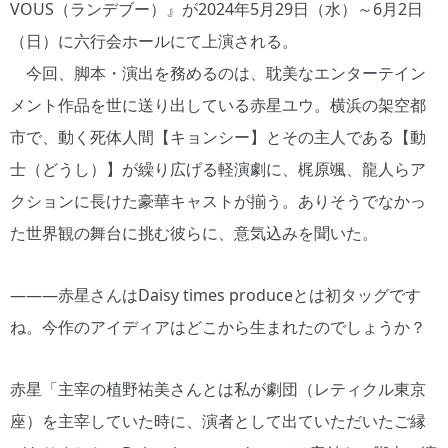
VOUS（ランデブー）』が2024年5月29日（水）～6月2日
（日）に六行会ホールにて上演される。
今回、脚本・演出を務めるのは、耽美なエンターテイン
メント作品を世に送り出している赤星ユウ。横浜の架空都
市で、動く死体人間【キョンシー】とその主人である【動
士（どうし）】が繰り広げる軽演劇に、梶原颯、龍人らア
クションに長けた豪華キャストが揃う。ありそうでなかっ
た世界観の舞台に挑む彼らに、意気込みを聞いた。
―――赤星さんはDaisy times produceとは初タッグです
ね。今作のアイディアはどこから生まれたのでしょうか？
赤星「主宰の植野祐美さんとは私が劇団（レティクル東京
座）を主宰していた時に、演者として出ていただいたご縁