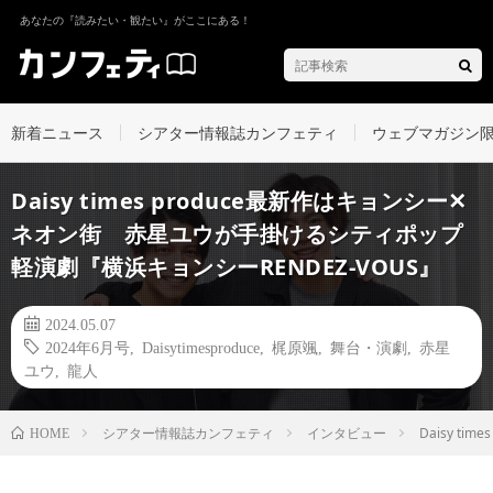
あなたの『読みたい・観たい』がここにある！
新着ニュース
シアター情報誌カンフェティ
ウェブマガジン
Daisy times produce最新作はキョンシー✕
ネオン街 赤星ユウが手掛けるシティポップ
軽演劇『横浜キョンシーRENDEZ-VOUS』
2024.05.07
2024年6月号
,
Daisytimesproduce
,
梶原颯
,
舞台・演劇
,
赤星
ユウ
,
龍人
シアター情報誌カンフェティ
インタビュー
Daisy 
HOME