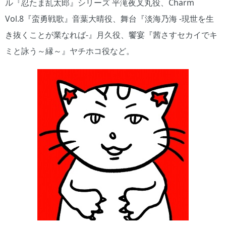
ル『忍たま乱太郎』シリーズ 平滝夜叉丸役、Charm
Vol.8『蛮勇戦歌』音葉大晴役、舞台『淡海乃海 -現世を生
き抜くことが業なれば-』月久役、饗宴『茜さすセカイでキ
ミと詠う～縁～』ヤチホコ役など。