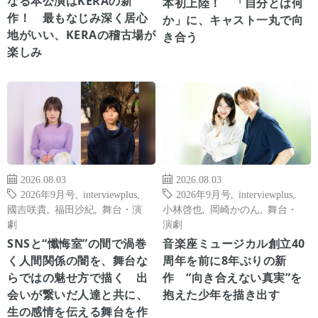
なる本公演はKERAの新
本初上陸！ 「自分とは何
作！ 最もなじみ深く居心
か」に、キャスト一丸で向
地がいい、KERAの稽古場が
き合う
楽しみ
2026.08.03
2026.08.03
2026年9月号
,
interviewplus
,
2026年9月号
,
interviewplus
,
國吉咲貴
,
福田沙紀
,
舞台・演
小林啓也
,
岡崎かのん
,
舞台・
劇
演劇
SNSと“懺悔室”の間で渦巻
音楽座ミュージカル創立40
く人間関係の闇を、舞台な
周年を前に8年ぶりの新
らではの魅せ方で描く 出
作 “向き合えない真実”を
会いが繋いだ人達と共に、
抱えた少年を描き出す
生の感情を伝える舞台を作