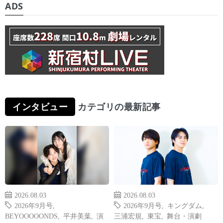
ADS
インタビュー
カテゴリの最新記事
2026.08.03
2026.08.03
2026年9月号
,
2026年9月号
,
キングダム
,
BEYOOOOONDS
,
平井美葉
,
演
三浦宏規
,
東宝
,
舞台・演劇