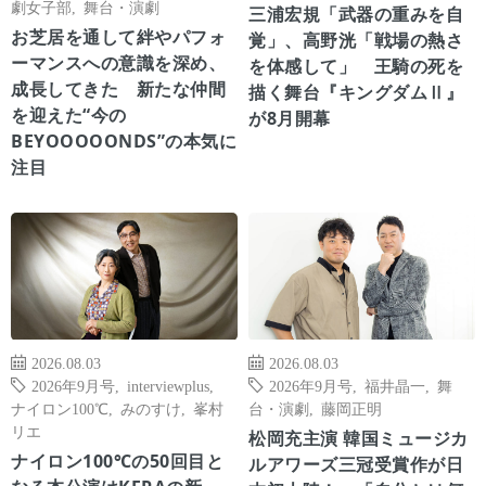
劇女子部
,
舞台・演劇
三浦宏規「武器の重みを自
お芝居を通して絆やパフォ
覚」、高野洸「戦場の熱さ
ーマンスへの意識を深め、
を体感して」 王騎の死を
成長してきた 新たな仲間
描く舞台『キングダムⅡ』
を迎えた“今の
が8月開幕
BEYOOOOONDS”の本気に
注目
2026.08.03
2026.08.03
2026年9月号
,
interviewplus
,
2026年9月号
,
福井晶一
,
舞
ナイロン100℃
,
みのすけ
,
峯村
台・演劇
,
藤岡正明
リエ
松岡充主演 韓国ミュージカ
ナイロン100℃の50回目と
ルアワーズ三冠受賞作が日