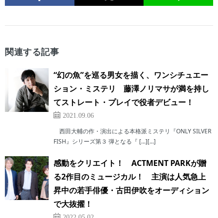
関連する記事
“幻の魚”を巡る男女を描く、ワンシチュエー
ション・ミステリ 藤澤ノリマサが満を持し
てストレート・プレイで役者デビュー！
2021.09.06
西田大輔の作・演出による本格派ミステリ『ONLY SILVER
FISH』シリーズ第３ 弾となる『 […][…]
感動をクリエイト！ ACTMENT PARKが贈
る2作目のミュージカル！ 主演は人気急上
昇中の若手俳優・古田伊吹をオーディション
で大抜擢！
2022.05.02