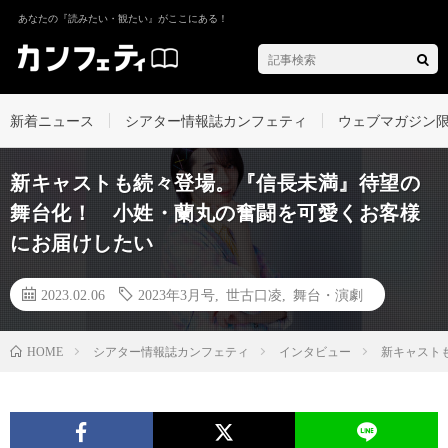
あなたの『読みたい・観たい』がここにある！
新着ニュース
シアター情報誌カンフェティ
ウェブマガジン
新キャストも続々登場。『信長未満』待望の
舞台化！ 小姓・蘭丸の奮闘を可愛くお客様
にお届けしたい
2023.02.06
2023年3月号
,
世古口凌
,
舞台・演劇
シアター情報誌カンフェティ
インタビュー
新キャスト
HOME