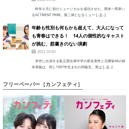
昨年６月に初のミュージカルを成功させた、岡本一馬率い
るACTMENT PARK。第二弾となるミュー […][…]
年齢も性別も何もかも超えて、大人になって
も青春はできる！ 14人の個性的なキャスト
が挑む、筋書きのない演劇
2022.10.03
本作に出演する私立恵比寿中学の星名美怜と元欅坂46の鈴
本美愉は、同じ1997年生まれの同級生。実は […][…]
フリーペーパー［カンフェティ］