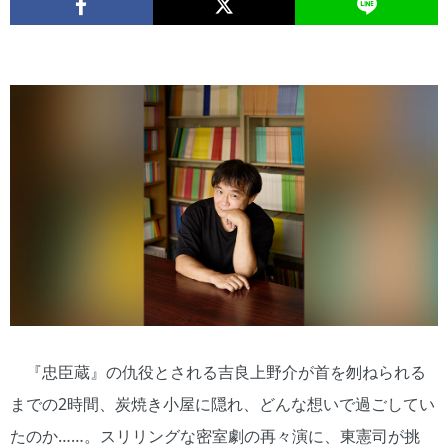
『忠臣蔵』の仇役とされる吉良上野介が首を刎ねられる
までの2時間、炭焼き小屋に隠れ、どんな想いで過ごしてい
たのか……。スリリングな密室劇の再々演に、東憲司が挑