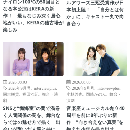
ナイロン100℃の50回目と
ルアワーズ三冠受賞作が日
なる本公演はKERAの新
本初上陸！ 「自分とは何
作！ 最もなじみ深く居心
か」に、キャスト一丸で向
地がいい、KERAの稽古場が
き合う
楽しみ
2026.08.03
2026.08.03
2026年9月号
,
interviewplus
,
2026年9月号
,
interviewplus
,
國吉咲貴
,
福田沙紀
,
舞台・演
小林啓也
,
岡崎かのん
,
舞台・
劇
演劇
SNSと“懺悔室”の間で渦巻
音楽座ミュージカル創立40
く人間関係の闇を、舞台な
周年を前に8年ぶりの新
らではの魅せ方で描く 出
作 “向き合えない真実”を
会いが繋いだ人達と共に、
抱えた少年を描き出す