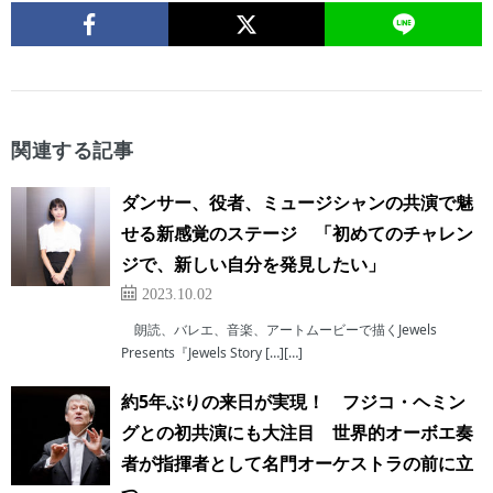
関連する記事
ダンサー、役者、ミュージシャンの共演で魅
せる新感覚のステージ 「初めてのチャレン
ジで、新しい自分を発見したい」
2023.10.02
朗読、バレエ、音楽、アートムービーで描くJewels
Presents『Jewels Story […][…]
約5年ぶりの来日が実現！ フジコ・ヘミン
グとの初共演にも大注目 世界的オーボエ奏
者が指揮者として名門オーケストラの前に立