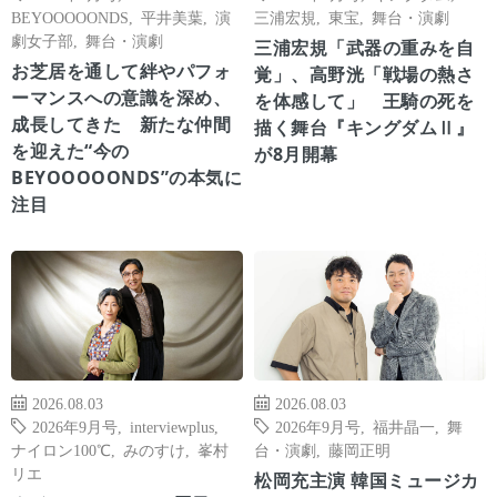
BEYOOOOONDS
,
平井美葉
,
演
三浦宏規
,
東宝
,
舞台・演劇
劇女子部
,
舞台・演劇
三浦宏規「武器の重みを自
お芝居を通して絆やパフォ
覚」、高野洸「戦場の熱さ
ーマンスへの意識を深め、
を体感して」 王騎の死を
成長してきた 新たな仲間
描く舞台『キングダムⅡ』
を迎えた“今の
が8月開幕
BEYOOOOONDS”の本気に
注目
2026.08.03
2026.08.03
2026年9月号
,
interviewplus
,
2026年9月号
,
福井晶一
,
舞
ナイロン100℃
,
みのすけ
,
峯村
台・演劇
,
藤岡正明
リエ
松岡充主演 韓国ミュージカ