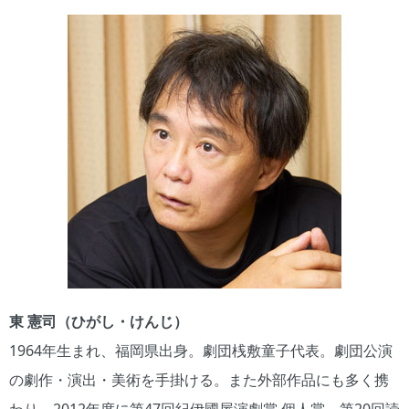
東 憲司（ひがし・けんじ）
1964年生まれ、福岡県出身。劇団桟敷童子代表。劇団公演
の劇作・演出・美術を手掛ける。また外部作品にも多く携
わり、2012年度に第47回紀伊國屋演劇賞 個人賞、第20回読