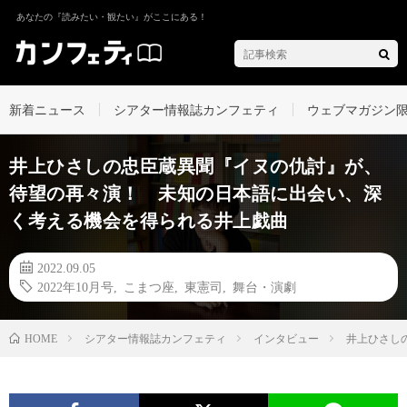
あなたの『読みたい・観たい』がここにある！
新着ニュース
シアター情報誌カンフェティ
ウェブマガジン
井上ひさしの忠臣蔵異聞『イヌの仇討』が、
待望の再々演！ 未知の日本語に出会い、深
く考える機会を得られる井上戯曲
2022.09.05
2022年10月号
,
こまつ座
,
東憲司
,
舞台・演劇
シアター情報誌カンフェティ
インタビュー
井上ひさし
HOME