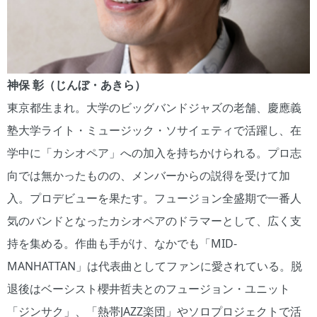
神保 彰（じんぼ・あきら）
東京都生まれ。大学のビッグバンドジャズの老舗、慶應義
塾大学ライト・ミュージック・ソサイェティで活躍し、在
学中に「カシオペア」への加入を持ちかけられる。プロ志
向では無かったものの、メンバーからの説得を受けて加
入。プロデビューを果たす。フュージョン全盛期で一番人
気のバンドとなったカシオペアのドラマーとして、広く支
持を集める。作曲も手がけ、なかでも「MID-
MANHATTAN」は代表曲としてファンに愛されている。脱
退後はベーシスト櫻井哲夫とのフュージョン・ユニット
「ジンサク」、「熱帯JAZZ楽団」やソロプロジェクトで活