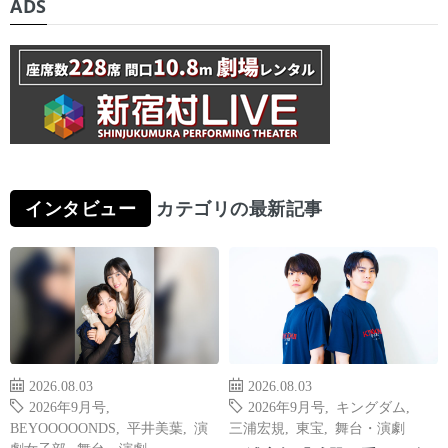
ADS
インタビュー
カテゴリの最新記事
2026.08.03
2026.08.03
2026年9月号
,
2026年9月号
,
キングダム
,
BEYOOOOONDS
,
平井美葉
,
演
三浦宏規
,
東宝
,
舞台・演劇
劇女子部
,
舞台・演劇