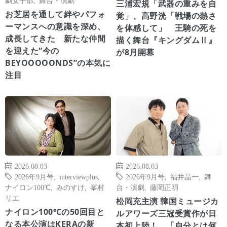
三浦宏規「武器の重みを自
お芝居を通して絆やパフォ
覚」、高野洸「戦場の熱さ
ーマンスへの意識を深め、
を体感して」 王騎の死を
成長してきた 新たな仲間
描く舞台『キングダムⅡ』
を迎えた“今の
が8月開幕
BEYOOOOONDS”の本気に
注目
2026.08.03
2026.08.03
2026年9月号
,
interviewplus
,
2026年9月号
,
福井晶一
,
舞
ナイロン100℃
,
みのすけ
,
峯村
台・演劇
,
藤岡正明
リエ
松岡充主演 韓国ミュージカ
ナイロン100℃の50回目と
ルアワーズ三冠受賞作が日
なる本公演はKERAの新
本初上陸！ 「自分とは何