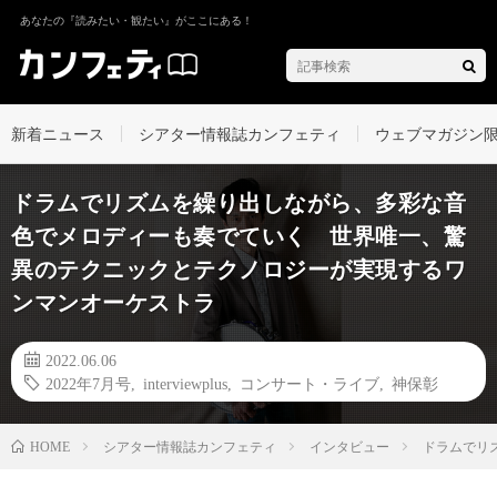
あなたの『読みたい・観たい』がここにある！
新着ニュース
シアター情報誌カンフェティ
ウェブマガジン
ドラムでリズムを繰り出しながら、多彩な音
色でメロディーも奏でていく 世界唯一、驚
異のテクニックとテクノロジーが実現するワ
ンマンオーケストラ
2022.06.06
2022年7月号
,
interviewplus
,
コンサート・ライブ
,
神保彰
シアター情報誌カンフェティ
インタビュー
ドラムでリ
HOME