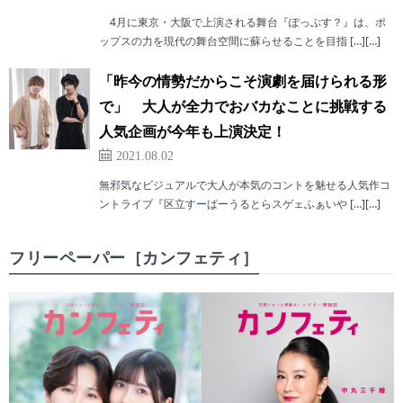
4月に東京・大阪で上演される舞台『ぽっぷす？』は、ポ
ップスの力を現代の舞台空間に蘇らせることを目指 […][…]
「昨今の情勢だからこそ演劇を届けられる形
で」 大人が全力でおバカなことに挑戦する
人気企画が今年も上演決定！
2021.08.02
無邪気なビジュアルで大人が本気のコントを魅せる人気作コ
ントライブ『区立すーぱーうるとらスゲェふぁいや […][…]
フリーペーパー［カンフェティ］