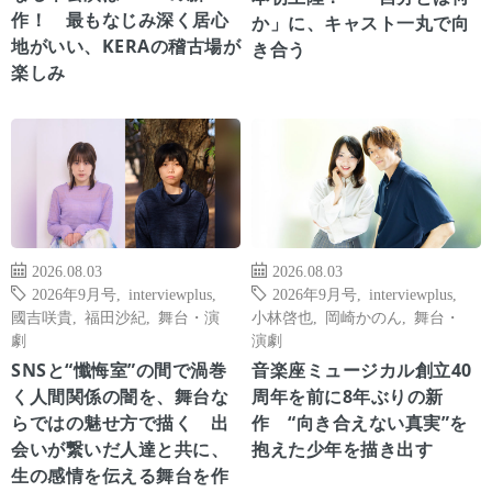
作！ 最もなじみ深く居心
か」に、キャスト一丸で向
地がいい、KERAの稽古場が
き合う
楽しみ
2026.08.03
2026.08.03
2026年9月号
,
interviewplus
,
2026年9月号
,
interviewplus
,
國吉咲貴
,
福田沙紀
,
舞台・演
小林啓也
,
岡崎かのん
,
舞台・
劇
演劇
SNSと“懺悔室”の間で渦巻
音楽座ミュージカル創立40
く人間関係の闇を、舞台な
周年を前に8年ぶりの新
らではの魅せ方で描く 出
作 “向き合えない真実”を
会いが繋いだ人達と共に、
抱えた少年を描き出す
生の感情を伝える舞台を作