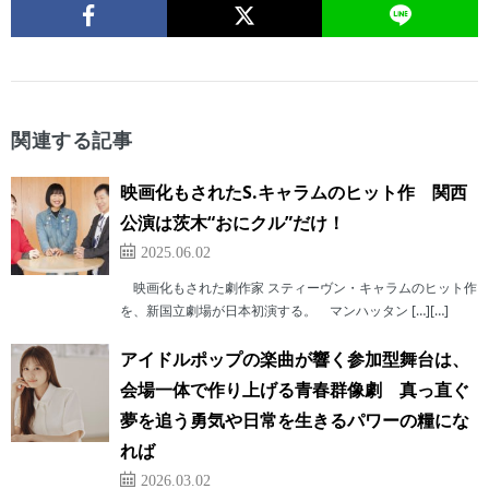
関連する記事
映画化もされたS.キャラムのヒット作 関西
公演は茨木“おにクル”だけ！
2025.06.02
映画化もされた劇作家 スティーヴン・キャラムのヒット作
を、新国立劇場が日本初演する。 マンハッタン […][…]
アイドルポップの楽曲が響く参加型舞台は、
会場一体で作り上げる青春群像劇 真っ直ぐ
夢を追う勇気や日常を生きるパワーの糧にな
れば
2026.03.02