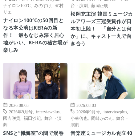
ナイロン100℃
,
みのすけ
,
峯村
台・演劇
,
藤岡正明
リエ
松岡充主演 韓国ミュージカ
ナイロン100℃の50回目と
ルアワーズ三冠受賞作が日
なる本公演はKERAの新
本初上陸！ 「自分とは何
作！ 最もなじみ深く居心
か」に、キャスト一丸で向
地がいい、KERAの稽古場が
き合う
楽しみ
2026.08.03
2026.08.03
2026年9月号
,
interviewplus
,
2026年9月号
,
interviewplus
,
國吉咲貴
,
福田沙紀
,
舞台・演
小林啓也
,
岡崎かのん
,
舞台・
劇
演劇
SNSと“懺悔室”の間で渦巻
音楽座ミュージカル創立40