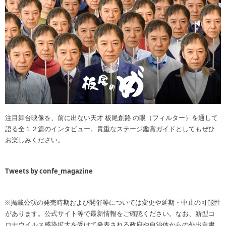
注目舞台映像を、前に出ない天才 板尾創路 の眼（フィルター）を通して
語る全１２篇のインタビュー。貴重なステージ鑑賞ガイドとしてもぜひ
お楽しみください。
Tweets by confe_magazine
※掲載公演の発売時期および開催等については変更や延期・中止の可能性
があります。公式サイト等で最新情報をご確認ください。なお、新型コ
ロナウイルス感染拡大を受けて発表される政府や自治体からの外出自粛