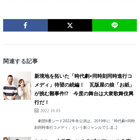
関連する記事
新境地を拓いた「時代劇×同時刻同時進行コ
メディ」待望の続編！ 瓦版屋の娘「お紙」
が挑む難事件!? 今度の舞台は大衆歌舞伎興
行だ！
2022.10.03
劇団6番シード2022年冬公演は、2019年に「時代劇×同時
刻同時進行コメディ」という新ジャンルで […][…]