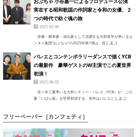
おぶちゃ 小谷嘉一によるプロデュース公演
実在する昭和歌謡の作詞家と令和の女優、２
つの時代で紡ぐ魂の旅
2025.01.06
俳優・脚本家・演出家として活躍する大部恭平が率いるエ
ンタメ集団“おぶちゃ”の2025年第1弾は、俳 […][…]
バレエとコンテンポラリーダンスで描くYCB
の最新作 豪華ゲストのW主演でこの夏世界
初演！
2025.06.02
佐々木三夏率いる大和シティー・バレエ（YCB）が、この
夏『いばら姫』を世界初演する。本作はバレエと […][…]
フリーペーパー［カンフェティ］