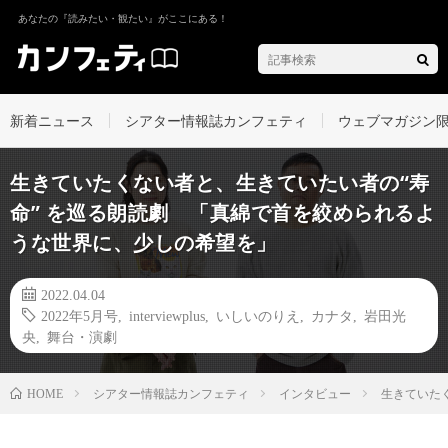
あなたの『読みたい・観たい』がここにある！
新着ニュース
シアター情報誌カンフェティ
ウェブマガジン
生きていたくない者と、生きていたい者の“寿
命” を巡る朗読劇 「真綿で首を絞められるよ
うな世界に、少しの希望を」
2022.04.04
2022年5月号
,
interviewplus
,
いしいのりえ
,
カナタ
,
岩田光
央
,
舞台・演劇
シアター情報誌カンフェティ
インタビュー
生きていた
HOME