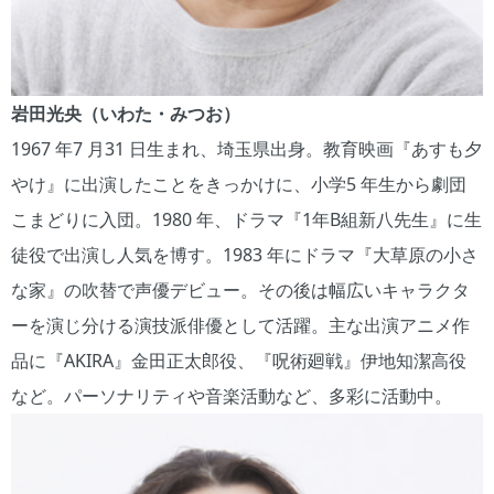
岩田光央（いわた・みつお）
1967 年7 月31 日生まれ、埼玉県出身。教育映画『あすも夕
やけ』に出演したことをきっかけに、小学5 年生から劇団
こまどりに入団。1980 年、ドラマ『1年B組新八先生』に生
徒役で出演し人気を博す。1983 年にドラマ『大草原の小さ
な家』の吹替で声優デビュー。その後は幅広いキャラクタ
ーを演じ分ける演技派俳優として活躍。主な出演アニメ作
品に『AKIRA』金田正太郎役、『呪術廻戦』伊地知潔高役
など。パーソナリティや音楽活動など、多彩に活動中。