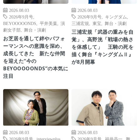
2026.08.03
2026.08.03
2026年9月号
,
2026年9月号
,
キングダム
,
BEYOOOOONDS
,
平井美葉
,
演
三浦宏規
,
東宝
,
舞台・演劇
劇女子部
,
舞台・演劇
三浦宏規「武器の重みを自
お芝居を通して絆やパフォ
覚」、高野洸「戦場の熱さ
ーマンスへの意識を深め、
を体感して」 王騎の死を
成長してきた 新たな仲間
描く舞台『キングダムⅡ』
を迎えた“今の
が8月開幕
BEYOOOOONDS”の本気に
注目
2026.08.03
2026.08.03
2026年9月号
,
interviewplus
,
2026年9月号
,
福井晶一
,
舞