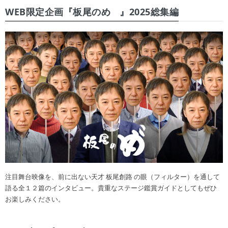
WEB限定企画『板尾のめ゙』2025総集編
注目舞台映像を、前に出ない天才 板尾創路 の眼（フィルター）を通して
語る全１２篇のインタビュー。貴重なステージ鑑賞ガイドとしてもぜひ
お楽しみください。