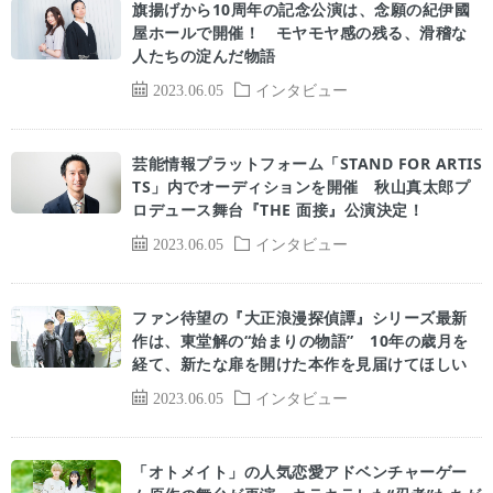
旗揚げから10周年の記念公演は、念願の紀伊國
屋ホールで開催！ モヤモヤ感の残る、滑稽な
人たちの淀んだ物語
2023.06.05
インタビュー
芸能情報プラットフォーム「STAND FOR ARTIS
TS」内でオーディションを開催 秋山真太郎プ
ロデュース舞台『THE 面接』公演決定！
2023.06.05
インタビュー
ファン待望の『大正浪漫探偵譚』シリーズ最新
作は、東堂解の“始まりの物語” 10年の歳月を
経て、新たな扉を開けた本作を見届けてほしい
2023.06.05
インタビュー
「オトメイト」の人気恋愛アドベンチャーゲー