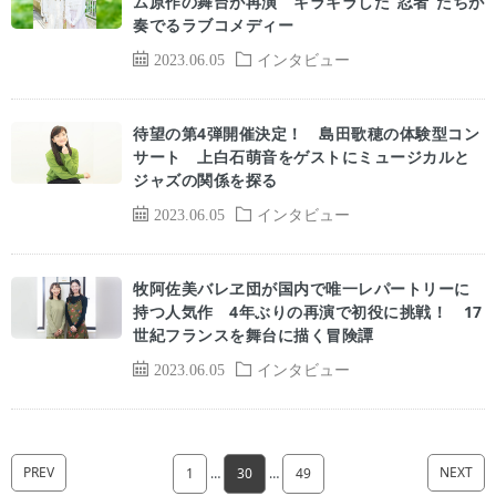
ム原作の舞台が再演 キラキラした“忍者”たちが
奏でるラブコメディー
2023.06.05
インタビュー
待望の第4弾開催決定！ 島田歌穂の体験型コン
サート 上白石萌音をゲストにミュージカルと
ジャズの関係を探る
2023.06.05
インタビュー
牧阿佐美バレヱ団が国内で唯一レパートリーに
持つ人気作 4年ぶりの再演で初役に挑戦！ 17
世紀フランスを舞台に描く冒険譚
2023.06.05
インタビュー
PREV
NEXT
1
…
30
…
49