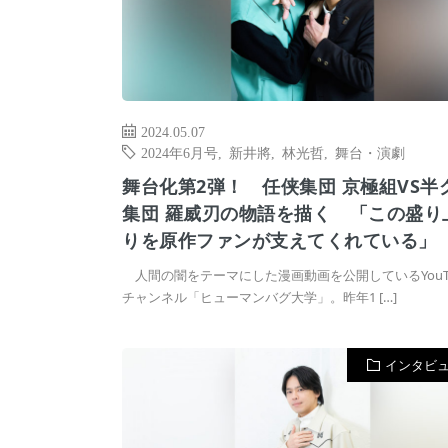
2024.05.07
2024年6月号
,
新井將
,
林光哲
,
舞台・演劇
舞台化第2弾！ 任侠集団 京極組VS半
集団 羅威刃の物語を描く 「この盛り
りを原作ファンが支えてくれている」
人間の闇をテーマにした漫画動画を公開しているYouTu
チャンネル「ヒューマンバグ大学」。昨年1 […]
インタビ