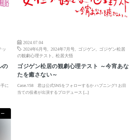
2024.07.04
テッ
2024年6月号
,
2024年7月号
,
ゴジゲン
,
ゴジゲン松居
の観劇心理テスト
,
松居大悟
ルの
ゴジゲン松居の観劇心理テスト ～今宵あな
たを癒さない～
勝手に
Case.158 君は公式SNSをフォローするか ハプニング1 お目
当ての役者が出演するプロデュース […]
ュー