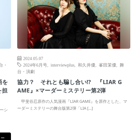
2024.05.07
台・
2024年6月号
,
interviewplus
,
和久井優
,
峯田茉優
,
舞
台・演劇
語を
協力？ それとも騙し合い⁉ 『LIAR G
を担
AME』×マーダーミステリー第2弾
甲斐谷忍原作の人気漫画『LIAR GAME』を原作とした、マ
ーダーミステリーの舞台版第2弾「LIA […]
ーシ
ュー