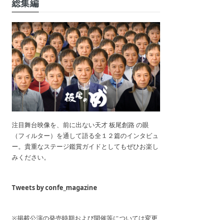
総集編
注目舞台映像を、前に出ない天才 板尾創路 の眼
（フィルター）を通して語る全１２篇のインタビュ
ー。貴重なステージ鑑賞ガイドとしてもぜひお楽し
みください。
Tweets by confe_magazine
※掲載公演の発売時期および開催等については変更