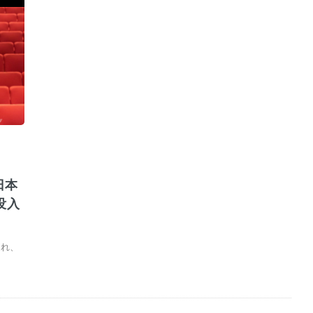
日本
没入
」
され、