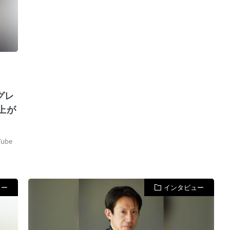
グレ
上が
be
ュー
インタビュー