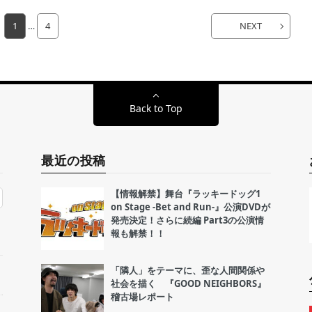
1
…
4
NEXT
Back to Top
最近の投稿
【情報解禁】舞台『ラッキードッグ1
on Stage -Bet and Run-』公演DVDが
発売決定！さらに続編 Part3の公演情
報も解禁！！
「隣人」をテーマに、歪な人間関係や
社会を描く 『GOOD NEIGHBORS』
稽古場レポート