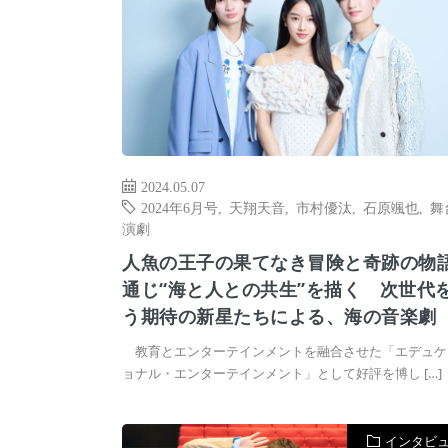
2024.05.07
2024年6月号
,
天翔天音
,
市村優汰
,
石原颯也
,
舞
演劇
人魚の王子の果てなき冒険と奇跡の物
通じ“海と人との共生”を描く 次世代
う期待の新星たちによる、海の音楽劇
教育とエンターテインメントを融合させた「エデュケ
ョナル・エンターテインメント」として好評を博し […]
インタビ