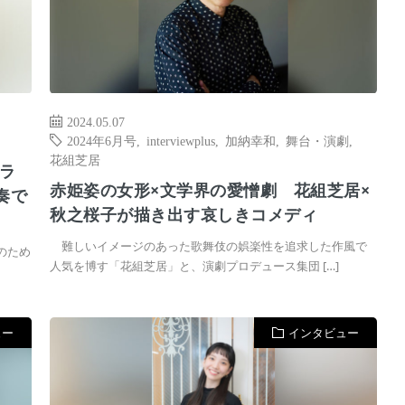
2024.05.07
2024年6月号
,
interviewplus
,
加納幸和
,
舞台・演劇
,
花組芝居
ラ
赤姫姿の女形×文学界の愛憎劇 花組芝居×
奏で
秋之桜子が描き出す哀しきコメディ
難しいイメージのあった歌舞伎の娯楽性を追求した作風で
のため
人気を博す「花組芝居」と、演劇プロデュース集団 […]
ュー
インタビュー