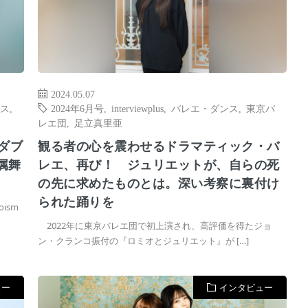
2024.05.07
ス
,
2024年6月号
,
interviewplus
,
バレエ・ダンス
,
東京バ
レエ団
,
足立真里亜
のダブ
観る者の心を震わせるドラマティック・バ
属舞
レエ、再び！ ジュリエットが、自らの死
の先に求めたものとは。深い考察に裏付け
られた踊りを
ism
2022年に東京バレエ団で初上演され、高評価を得たジョ
ン・クランコ振付の『ロミオとジュリエット』が […]
ュー
インタビュー