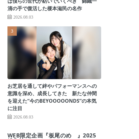
は僕らの世代が紡いでいくべき 錦織一
清の手で復活した榎本滋民の名作
2026.08.03
お芝居を通して絆やパフォーマンスへの
意識を深め、成長してきた 新たな仲間
を迎えた“今のBEYOOOOONDS”の本気
に注目
2026.08.03
WEB限定企画『板尾のめ゙』2025