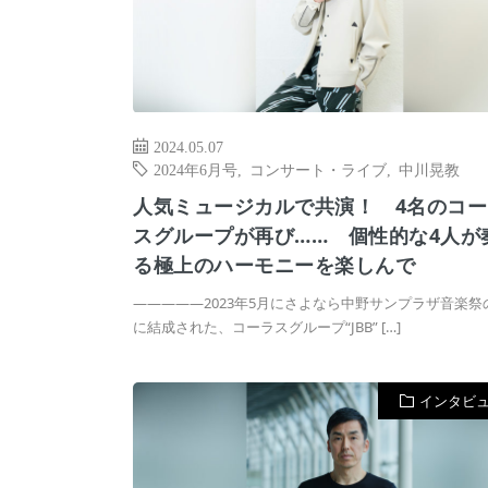
2024.05.07
2024年6月号
,
コンサート・ライブ
,
中川晃教
人気ミュージカルで共演！ 4名のコー
スグループが再び…… 個性的な4人が
る極上のハーモニーを楽しんで
―――――2023年5月にさよなら中野サンプラザ音楽祭
に結成された、コーラスグループ“JBB” […]
インタビ