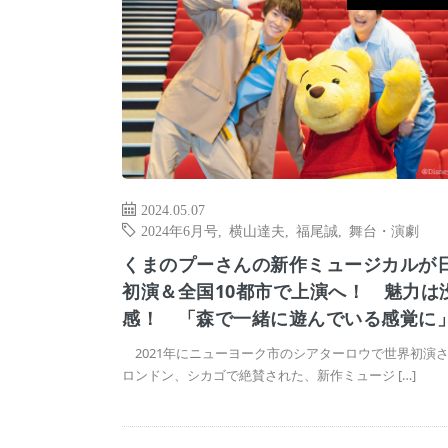
2024.05.07
2024年6月号
,
横山達夫
,
福尾誠
,
舞台・演劇
くまのプーさんの新作ミュージカルが
初演＆全国10都市で上演へ！ 魅力は
感！ 「森で一緒に遊んでいる感覚に
2021年にニューヨーク市のシアターロウで世界初演
ロンドン、シカゴで絶賛された、新作ミュージ […]