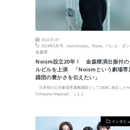
2024.05.07
2024年6月号
,
interviewplus
,
Noism
,
バレエ・ダン
金森穣
Noism設立20年！ 金森穣演出振付
ルビルを上演 「Noismという劇場専
踊団の豊かさを伝えたい」
日本初の公共劇場専属舞踊団として2004に発足したNo
Company Niigataが、こ […]
インタビ