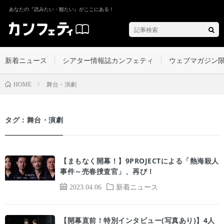
あなたの『読みたい・観たい』がここにある！
新着ニュース
シアター情報誌カンフェティ
ウェブマガジン
舞台・演劇
HOME
タグ：舞台・演劇
【まもなく開幕！】9PROJECTによる「熱海殺人
事件～売春捜査官」、再び！
2023.04.06
新着ニュース
【開幕直前！特別インタビュー(写真あり)】4人