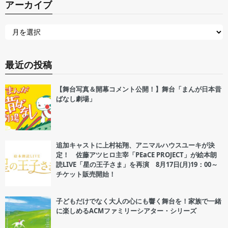
アーカイブ
最近の投稿
【舞台写真＆開幕コメント公開！】舞台「まんが日本昔
ばなし劇場」
追加キャストに上村祐翔、アニマルハウスユーキが決
定！ 佐藤アツヒロ主宰「PEaCE PROJECT」が絵本朗
読LIVE「星の王子さま」を再演 8月17日(月)19：00～
チケット販売開始！
子どもだけでなく大人の心にも響く舞台を！家族で一緒
に楽しめるACMファミリーシアター・シリーズ