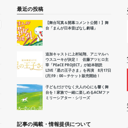
最近の投稿
【舞台写真＆開幕コメント公開！】舞
台「まんが日本昔ばなし劇場」
追加キャストに上村祐翔、アニマルハ
ウスユーキが決定！ 佐藤アツヒロ主
宰「PEaCE PROJECT」が絵本朗読
LIVE「星の王子さま」を再演 8月17日
(月)19：00～チケット販売開始！
子どもだけでなく大人の心にも響く舞
台を！家族で一緒に楽しめるACMファ
ミリーシアター・シリーズ
記事の掲載・情報提供について