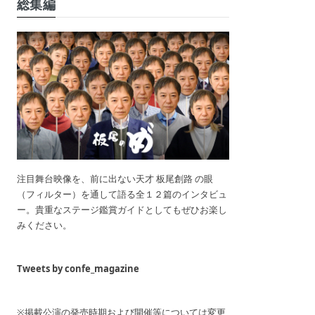
総集編
注目舞台映像を、前に出ない天才 板尾創路 の眼
（フィルター）を通して語る全１２篇のインタビュ
ー。貴重なステージ鑑賞ガイドとしてもぜひお楽し
みください。
Tweets by confe_magazine
※掲載公演の発売時期および開催等については変更