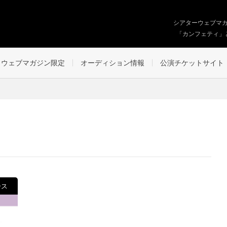
シアターウェブマ
「カンフェティ」
ウェブマガジン限定
オーディション情報
公演チケットサイト
ース