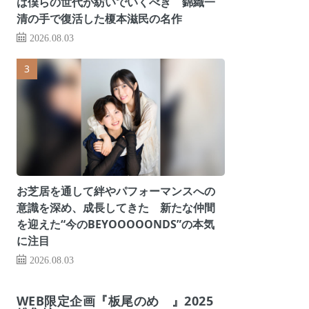
は僕らの世代が紡いでいくべき 錦織一
清の手で復活した榎本滋民の名作
2026.08.03
お芝居を通して絆やパフォーマンスへの
意識を深め、成長してきた 新たな仲間
を迎えた“今のBEYOOOOONDS”の本気
に注目
2026.08.03
WEB限定企画『板尾のめ゙』2025