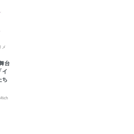
リメ
h舞台
「イ
たち
ich