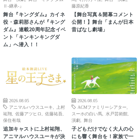
Ⅱ-継承-』
藤原紀香
舞台『キングダム』カイネ
【舞台写真＆開幕コメント
役・森莉那さんが『キング
公開！】舞台「まんが日本
ダム』連載20周年記念イベ
昔ばなし劇場」
ント「キンキンキングダ
ム」へ潜入！！
2026.08.05
2026.08.05
アニマルハウスユーキ
,
上村
ACMファミリーシアター
,
祐翔
,
佐藤アツヒロ
,
佐藤祐吾
,
スーホの白い馬
,
水戸芸術館
,
保住有哉
演劇
,
舞台
追加キャストに上村祐翔、
子どもだけでなく大人の心
アニマルハウスユーキが決
にも響く舞台を！家族で一