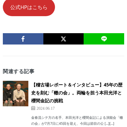
公式HPはこちら
関連する記事
【稽古場レポート＆インタビュー】45年の歴
史を刻む「轍の会」。両輪を担う本田光洋と
櫻間金記の挑戦
2024.06.17
金春流シテ方の名手、本田光洋と櫻間金記による演能会「轍
の会」が7月7日に45回を迎え、今回は節目の公 […][…]