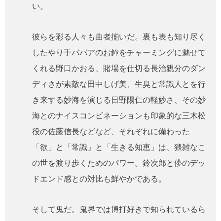
い。
彼らを彩る人々も曲者揃いだ。裏も表も知り尽く
したやり手ババアのお鐘をチャーミングに魅せて
くれる野口かおる、賭場を仕切る長治親分のダン
ディさが素敵な田中しげ美、生臭と常識人とを行
き来する妙海を演じる日野陽仁の軽妙さ、その妙
海とのナイスコンビネーションも印象的な三木松
役の佐藤信長などなど、それぞれに備わった
「欲」と「常識」と「生きる知恵」は、猥雑なこ
の世を渡り歩くためのパワー。鈴次郎と儚のデッ
ドエンド感との対比も鮮やかである。
そして鬼だ。鬼界では博打好きで知られているら