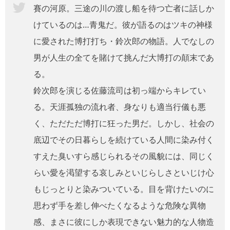
賽の河原。三途の川の渡し船を待つ亡者に話しか
けているのは…青鬼だ。彼が語るのはツキの神様
に愛された博打打ち・鈴次郎の物語。人でなしの
男が人生の全てを賭けて挑んだ大博打の顛末であ
る。
鈴次郎を演じる佐藤流司は初っ端からキレてい
る。天涯孤独の流れ者、身なりも適当行儀も悪
く、ただただ博打に狂った男だ。しかし、社会の
底辺でその日暮らしを続けている人間に染み付く
すえた臭いすら感じられるその風貌には、同じく
らい愛を渇望する哀しみといじらしさといじけ心
もじっとりと染みついている。目を背けたいのに
思わず手を差し伸べたくなるような危険な異物
感、まさに彼にしか表現できない魅力的な人物造