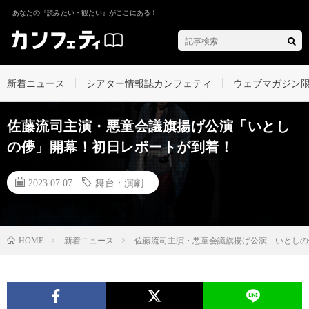
あなたの『読みたい・観たい』がここにある！
新着ニュース
シアター情報誌カンフェティ
ウェブマガジン
佐藤流司主演・悪童会議旗揚げ公演「いとし
の儚」開幕！初日レポートが到着！
2023.07.07
舞台・演劇
新着ニュース
佐藤流司主演・悪童会議旗揚げ公演「いとしの
HOME