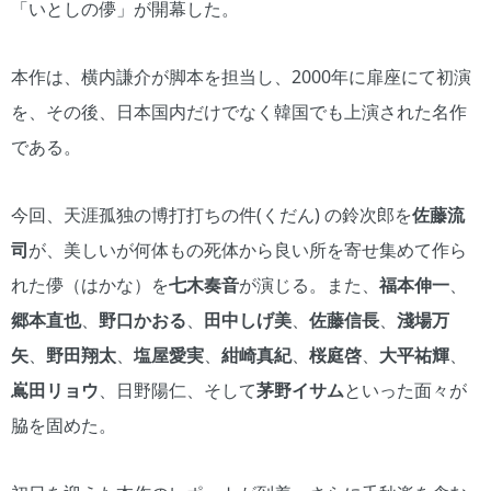
「いとしの儚」が開幕した。
本作は、横内謙介が脚本を担当し、2000年に扉座にて初演
を、その後、日本国内だけでなく韓国でも上演された名作
である。
今回、天涯孤独の博打打ちの件(くだん) の鈴次郎を
佐藤流
司
が、美しいが何体もの死体から良い所を寄せ集めて作ら
れた儚（はかな）を
七木奏音
が演じる。また、
福本伸一
、
郷本直也
、
野口かおる
、
田中しげ美
、
佐藤信長
、
淺場万
矢
、
野田翔太
、
塩屋愛実
、
紺崎真紀
、
桜庭啓
、
大平祐輝
、
嶌田リョウ
、日野陽仁、そして
茅野イサム
といった面々が
脇を固めた。