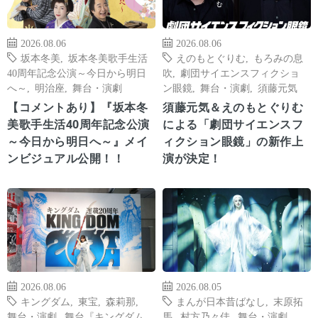
2026.08.06
2026.08.06
坂本冬美
,
坂本冬美歌手生活
えのもとぐりむ
,
もろみの息
40周年記念公演～今日から明日
吹
,
劇団サイエンスフィクショ
へ～
,
明治座
,
舞台・演劇
ン眼鏡
,
舞台・演劇
,
須藤元気
【コメントあり】『坂本冬
須藤元気＆えのもとぐりむ
美歌手生活40周年記念公演
による「劇団サイエンスフ
～今日から明日へ～』メイ
ィクション眼鏡」の新作上
ンビジュアル公開！！
演が決定！
2026.08.06
2026.08.05
キングダム
,
東宝
,
森莉那
,
まんが日本昔ばなし
,
末原拓
舞台・演劇
,
舞台『キングダム
馬
,
村方乃々佳
,
舞台・演劇
,