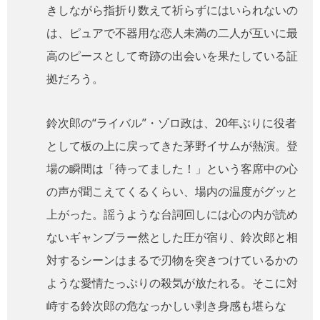
きしながら指折り数えて祈らずにはいられないの
は、ピュアで不器用な恋人未満の二人が互いに最
高のピースとして奇跡の出会いを果たしている証
拠だろう。
鈴次郎の“ライバル”・ゾロ政は、20年ぶりに役者
として板の上に戻ってきた茅野イサムが熱演。登
場の瞬間は「待ってました！」という客席中の心
の声が聞こえてくるくらい、場内の温度がグッと
上がった。謡うような台詞回しには心の内が読め
ないギャンブラー然とした圧が宿り、鈴次郎と相
対するシーンはまるで刃物を突きつけているかの
ような愛情たっぷりの殺気が放たれる。そこに対
峙する鈴次郎の危なっかしい剥き身感も堪らな