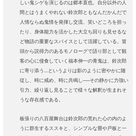
しい鬼シゲを演じるのは郷本直也。自分以外の人
間とはうまくやれない鈴次郎ともなんだかんだで
人情ならぬ鬼情を発揮し交流、笑いどころを担っ
たり、身体能力を活かした大立ち回りも見せるな
ど物語の重要なスパイスとして活躍している。冒
頭から説得力のあるモノローグで語り部として観
客の心に侵食していく福本伸一の青鬼は、鈴次郎
に寄り添う…というよりは影のように密やかに随
従し、時に戒め、時に共鳴し──その静かに力強い
引力、繰り返し見ることで様々な解釈が生まれそ
うな存在感である。
板張りの八百屋舞台は鈴次郎の荒れた心の内のよ
うに群生するススキと、シンプルな畳や戸板と一