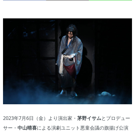
2023年7月6日（金）より演出家・
茅野イサム
とプロデュー
サー・
中山晴喜
による演劇ユニット悪童会議の旗揚げ公演