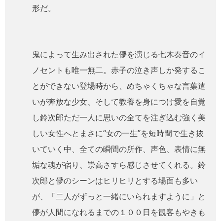
形だ。
鬼によって生み出された儚を演じる七木奏音のイ
ノセントも唯一無二。赤子の泣き声しか発するこ
とができない登場時から、めちゃくちゃな言葉遣
いが奔放な少女、そして教養を身につけ愛を自覚
し鈴次郎ただ一人に思いの全てを注ぎ込む強く美
しい女性へとまさに“女の一生”を短時間で生き抜
いていく中、全ての瞬間の所作、声色、表情に無
垢な魂が宿り、崇高さすら感じさせてくれる。鈴
次郎と儚のシーンはヒリヒリとする場面も多い
が、「二人がずっと一緒にいられますように」と
儚が人間になれるまでの１００日を観客もやきも