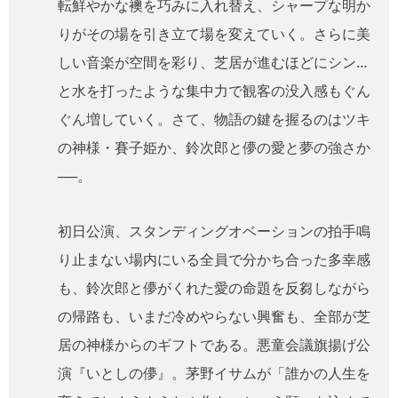
転鮮やかな襖を巧みに入れ替え、シャープな明か
りがその場を引き立て場を変えていく。さらに美
しい音楽が空間を彩り、芝居が進むほどにシン…
と水を打ったような集中力で観客の没入感もぐん
ぐん増していく。さて、物語の鍵を握るのはツキ
の神様・賽子姫か、鈴次郎と儚の愛と夢の強さか
──。
初日公演、スタンディングオベーションの拍手鳴
り止まない場内にいる全員で分かち合った多幸感
も、鈴次郎と儚がくれた愛の命題を反芻しながら
の帰路も、いまだ冷めやらない興奮も、全部が芝
居の神様からのギフトである。悪童会議旗揚げ公
演『いとしの儚』。茅野イサムが「誰かの人生を