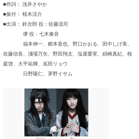
■作詞： 浅井さやか
■振付： 桜木涼介
■出演： 鈴次郎 役：佐藤流司
儚 役：七木奏音
福本伸一、郷本直也、野口かおる、田中しげ美、
佐藤信長、淺場万矢、野田翔太、塩屋愛実、紺崎真紀、桜
庭啓、大平祐輝、嶌田リョウ
日野陽仁、茅野イサム