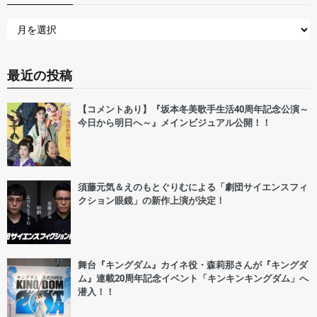
最近の投稿
【コメントあり】『坂本冬美歌手生活40周年記念公演～
今日から明日へ～』メインビジュアル公開！！
須藤元気＆えのもとぐりむによる「劇団サイエンスフィ
クション眼鏡」の新作上演が決定！
舞台『キングダム』カイネ役・森莉那さんが『キングダ
ム』連載20周年記念イベント「キンキンキングダム」へ
潜入！！