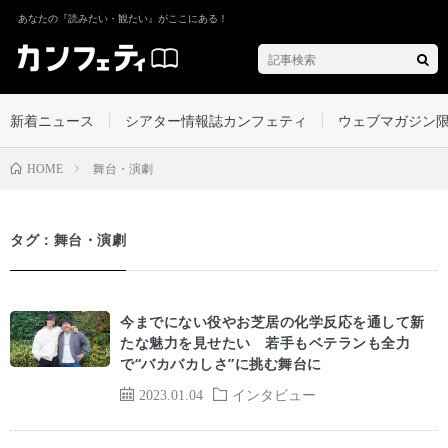
あなたの『読みたい・観たい』がここにある！
新着ニュース
シアター情報誌カンフェティ
ウェブマガジン
舞台・演劇
HOME
タグ：舞台・演劇
今までにない役やお芝居の化学反応を通して新
たな魅力を見せたい 若手もベテランも全力
で“バカバカしさ”に挑む舞台に
2023.01.04
インタビュー