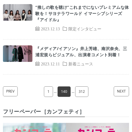
“推しの歌を聴け”これまでにないプレミアムな体
験を！サヨナラワールド イマーシブシリーズ
『アイドル』
2023.12.13
限定インタビュー
『メディア/イアソン』井上芳雄、南沢奈央、三
浦宏規らビジュアル、出演者コメント到着！
2023.12.11
新着ニュース
PREV
NEXT
1
…
140
…
312
フリーペーパー［カンフェティ］