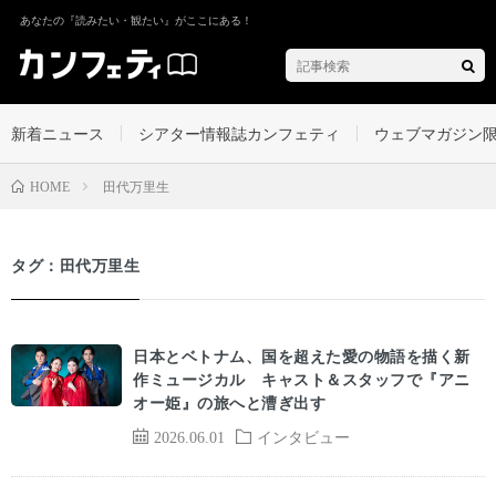
あなたの『読みたい・観たい』がここにある！
新着ニュース
シアター情報誌カンフェティ
ウェブマガジン
田代万里生
HOME
タグ：田代万里生
日本とベトナム、国を超えた愛の物語を描く新
作ミュージカル キャスト＆スタッフで『アニ
オー姫』の旅へと漕ぎ出す
2026.06.01
インタビュー