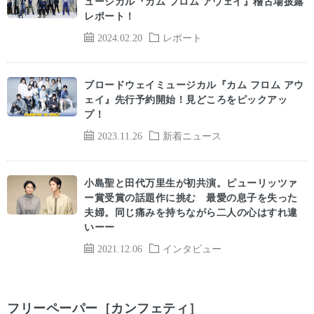
ュージカル『カム フロム アウェイ』稽古場披露
レポート！
2024.02.20
レポート
ブロードウェイミュージカル『カム フロム アウ
ェイ』先行予約開始！見どころをピックアッ
プ！
2023.11.26
新着ニュース
小島聖と田代万里生が初共演。ピューリッツァ
ー賞受賞の話題作に挑む 最愛の息子を失った
夫婦。同じ痛みを持ちながら二人の心はすれ違
いーー
2021.12.06
インタビュー
フリーペーパー［カンフェティ］