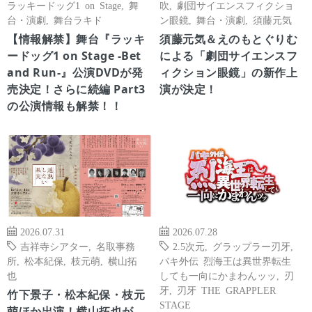
ラッキードッグ1 on Stage
,
舞
吹
,
劇団サイエンスフィクショ
台・演劇
,
舞台ラキド
ン眼鏡
,
舞台・演劇
,
須藤元気
【情報解禁】舞台『ラッキ
須藤元気＆えのもとぐりむ
ードッグ1 on Stage -Bet
による「劇団サイエンスフ
and Run-』公演DVDが発
ィクション眼鏡」の新作上
売決定！さらに続編 Part3
演が決定！
の公演情報も解禁！！
2026.07.31
2026.07.28
吉祥寺シアター
,
名取事務
2.5次元
,
グラップラー刃牙
,
所
,
松本紀保
,
枝元萌
,
横山拓
バキ外伝 烈海王は異世界転生
也
しても一向にかまわんッッ
,
刃
牙
,
刃牙 THE GRAPPLER
竹下景子・松本紀保・枝元
STAGE
萌ほか出演！横山拓也が