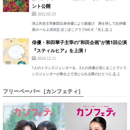
ント公開
2022.02.23
鴻上尚史主宰劇団出身俳優により旗揚げ 満を持して紀伊國
屋ホール上演決定 ぽこぽこクラブvol.８『光 […][…]
俳優・和田華子主宰の”和田企画”が第1回公演
『スティルヒア』を上演！
2024.12.11
1人のトランスジェンダーを、2人の俳優が演じることでトラ
ンスジェンダーが舞台上で演じられる際のひとつ […][…]
フリーペーパー［カンフェティ］