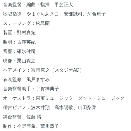
音楽監督・編曲・指揮：甲斐正人
歌唱指導：やまぐちあきこ、安部誠司、河合篤子
ステージング：松島蘭
装置：野村真紀
照明：古澤英紀
音響：碓氷健司
映像：栗山聡之
ヘアメイク：富岡克之（スタジオAD）
衣裳監修：風戸ますみ
音楽監督助手：宇賀神典子
オーケストラ：東宝ミュージック、ダット・ミュージック
稽古ピアノ：波木井翔、高木陽歌、山田梨菜
舞台監督：佐藤 博
制作：今野亜希、荒川藍子