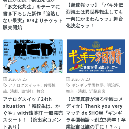
【超速報ッッ】「バキ外伝
「多文化共生」をテーマに
烈海王は異世界転生しても
書き下ろした新作『追熟し
一向にかまわんッッ」舞台
ない果実』8/3よりチケット
化決定ッッ！
販売開始
2026.07.25
2026.07.23
アナログスイッチ
,
佐藤慎
ギンギラ学園物語
,
明治座
,
哉
,
演劇
,
猿博打
,
舞台
舞台・演劇
,
近藤真彦
アナログスイッチ24th
【近藤真彦が贈る学園コメ
situation 「転校生は、か
ディ☆】Thank you very
ぐや」with猿博打 一般発売
マッチ de SHOW『ギンギ
スタート！ 【演出家コメン
ラ学園物語～創立3周年！卒
トあり】
業証書は誰の手に！？～』