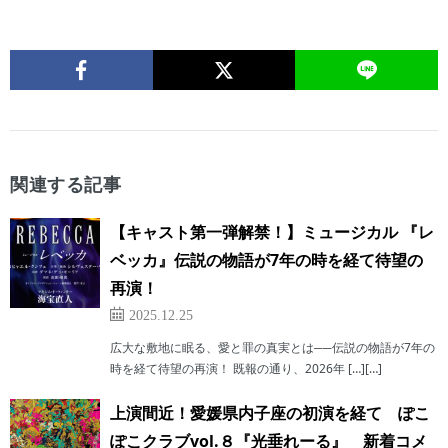
関連する記事
【キャスト第一弾解禁！】ミュージカル 『レ
ベッカ』伝説の物語が7年の時を経て待望の
再演！
2025.12.25
広大な敷地に眠る、愛と罪の真実とは──伝説の物語が7年の
時を経て待望の再演！ 既報の通り、2026年 […][…]
上演間近！愛媛県内子座の初演を経て ぽこ
ぽこクラブvol.８『光垂れーる』 新着コメ