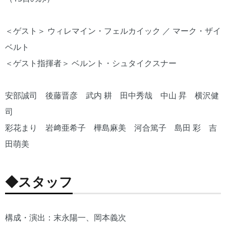
＜ゲスト＞ ウィレマイン・フェルカイック ／ マーク・ザイ
ベルト
＜ゲスト指揮者＞ ベルント・シュタイクスナー
安部誠司 後藤晋彦 武内 耕 田中秀哉 中山 昇 横沢健
司
彩花まり 岩﨑亜希子 樺島麻美 河合篤子 島田 彩 吉
田萌美
◆スタッフ
構成・演出：末永陽一、岡本義次