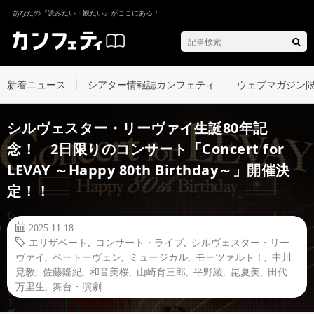
あなたの『読みたい・観たい』がここにある！
新着ニュース
シアター情報誌カンフェティ
ウェブマガジン
シルヴェスター・リーヴァイ生誕80年記
念！ 2日限りのコンサート「Concert for
LEVAY ～Happy 80th Birthday～」開催決
定！！
2025.11.18
エリザベート
,
コンサート・ライブ
,
シルヴェスター・リー
ヴァイ
,
ベートーヴェン
,
ミュージカル
,
モーツァルト！
,
中川
晃教
,
佐藤隆紀
,
和音美桜
,
山崎育三郎
,
平野綾
,
昆夏美
,
田代
万里生
,
舞台・演劇