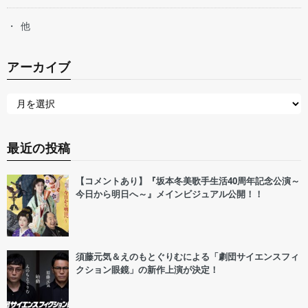
他
アーカイブ
最近の投稿
【コメントあり】『坂本冬美歌手生活40周年記念公演～
今日から明日へ～』メインビジュアル公開！！
須藤元気＆えのもとぐりむによる「劇団サイエンスフィ
クション眼鏡」の新作上演が決定！