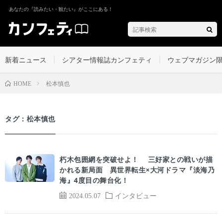
あなたの『読みたい・観たい』がここにある！
新着ニュース
シアター情報誌カンフェティ
ウェブマガジン
松本慎也
HOME
タグ：松本慎也
朽木包囲網を突破せよ！ 三好家との戦いが描
かれる新局面 異世界転生×大河ドラマ『淡海乃
海』4度目の舞台化！
2024.05.07
インタビュー