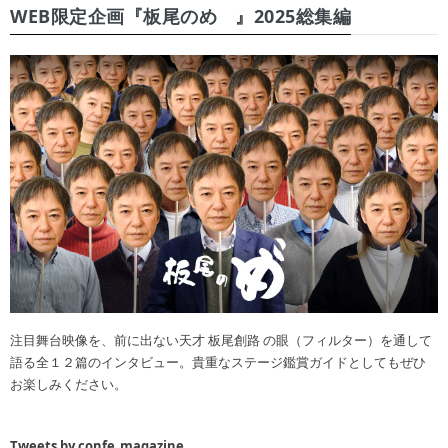
WEB限定企画『板尾のめ゙』2025総集編
注目舞台映像を、前に出ない天才 板尾創路 の眼（フィルター）を通して
語る全１２篇のインタビュー。貴重なステージ鑑賞ガイドとしてもぜひ
お楽しみください。
Tweets by confe_magazine