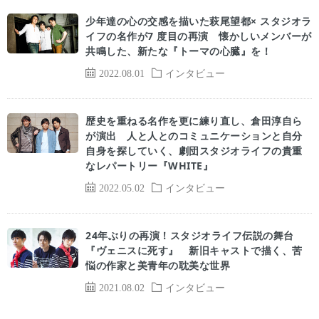
少年達の心の交感を描いた萩尾望都× スタジオラ
イフの名作が7 度目の再演 懐かしいメンバーが
共鳴した、新たな『トーマの心臓』を！
2022.08.01
インタビュー
歴史を重ねる名作を更に練り直し、倉田淳自ら
が演出 人と人とのコミュニケーションと自分
自身を探していく、劇団スタジオライフの貴重
なレパートリー『WHITE』
2022.05.02
インタビュー
24年ぶりの再演！スタジオライフ伝説の舞台
『ヴェニスに死す』 新旧キャストで描く、苦
悩の作家と美青年の耽美な世界
2021.08.02
インタビュー