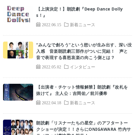
【上演決定！】朗読劇『Deep Dance Dolly
s！』
2022.06.15
新着ニュース
“みんなで創ろう”という想いが生み出す、深い没
入感 音楽朗読劇三部作がついに完結！ 声と
音で表現する喜怒哀楽の向こう側とは？
2022.05.02
インタビュー
【出演者・チケット情報解禁】朗読劇『改札を
抜けて』 主人公：吉岡佑／前川優希
2022.04.18
新着ニュース
朗読劇「リスナーたちの星空」のアフタートー
クショーが決定！！さらにONIGAWARA 竹内サ