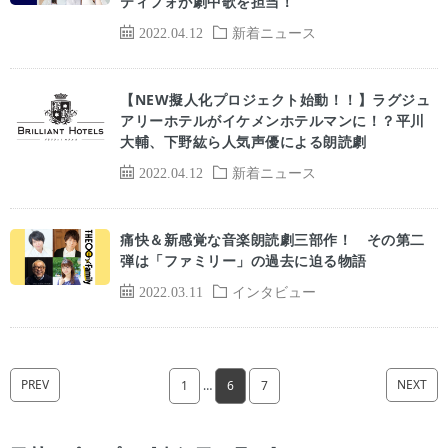
ティフォが劇中歌を担当！
2022.04.12
新着ニュース
【NEW擬⼈化プロジェクト始動！！】ラグジュ
アリーホテルがイケメンホテルマンに！？平川
⼤輔、下野紘ら⼈気声優による朗読劇
2022.04.12
新着ニュース
痛快＆新感覚な音楽朗読劇三部作！ その第二
弾は「ファミリー」の過去に迫る物語
2022.03.11
インタビュー
PREV
NEXT
1
…
6
7