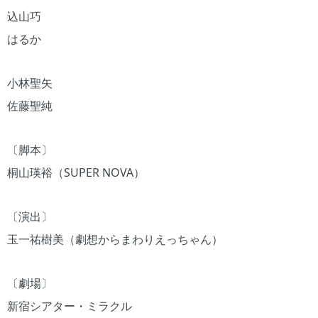
込山巧
はるか
小林聖矢
佐藤聖純
〔脚本〕
桐山瑛裕（SUPER NOVA）
〔演出〕
玉一祐樹美（劇想からまわりえっちゃん）
〔劇場〕
新宿シアター・ミラクル