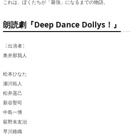
これは、ぼくたちが「最強」になるまでの物語。
朗読劇『Deep Dance Dollys！』
〔出演者〕
奥井那我人
松本ひなた
瀬川拓人
松井遥己
新谷聖司
中島一博
荻野未友治
早川維織