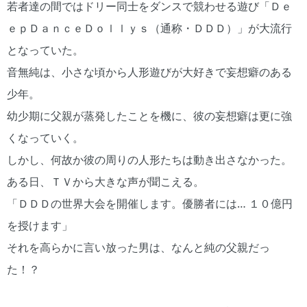
若者達の間ではドリー同士をダンスで競わせる遊び「Ｄｅ
ｅｐＤａｎｃｅＤｏｌｌｙｓ（通称・ＤＤＤ）」が大流行
となっていた。
音無純は、小さな頃から人形遊びが大好きで妄想癖のある
少年。
幼少期に父親が蒸発したことを機に、彼の妄想癖は更に強
くなっていく。
しかし、何故か彼の周りの人形たちは動き出さなかった。
ある日、ＴＶから大きな声が聞こえる。
「ＤＤＤの世界大会を開催します。優勝者には… １０億円
を授けます」
それを高らかに言い放った男は、なんと純の父親だっ
た！？