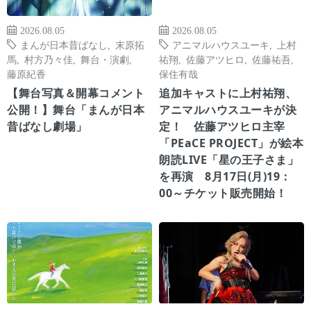
2026.08.05
2026.08.05
まんが日本昔ばなし
,
末原拓
アニマルハウスユーキ
,
上村
馬
,
村方乃々佳
,
舞台・演劇
,
祐翔
,
佐藤アツヒロ
,
佐藤祐吾
,
藤原紀香
保住有哉
【舞台写真＆開幕コメント
追加キャストに上村祐翔、
公開！】舞台「まんが日本
アニマルハウスユーキが決
昔ばなし劇場」
定！ 佐藤アツヒロ主宰
「PEaCE PROJECT」が絵本
朗読LIVE「星の王子さま」
を再演 8月17日(月)19：
00～チケット販売開始！