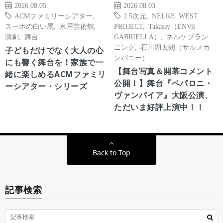
2026.08.05
2026.08.03
ACMファミリーシアター
,
2.5次元
,
NELKE WEST
スーホの白い馬
,
水戸芸術館
,
PROJECT
,
Takassy（ENVii
演劇
,
舞台
GABRIELLA）
,
ネルケプラン
ニング
,
石川湖太朗（サルメカ
子どもだけでなく大人の心
ンパニー）
にも響く舞台を！家族で一
【舞台写真＆開幕コメント
緒に楽しめるACMファミリ
公開！】舞台『ペパロニ・
ーシアター・シリーズ
ヴァンパイア』大阪公演、
ただいま好評上演中！！
Back to Top
記事検索