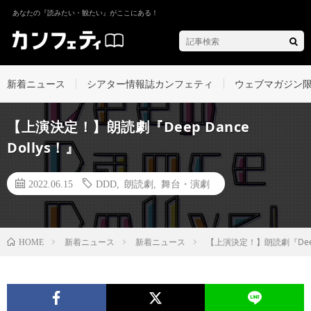
あなたの『読みたい・観たい』がここにある！
新着ニュース
シアター情報誌カンフェティ
ウェブマガジン
【上演決定！】朗読劇『Deep Dance
Dollys！』
2022.06.15
DDD
,
朗読劇
,
舞台・演劇
新着ニュース
新着ニュース
【上演決定！】朗読劇『Deep D
HOME