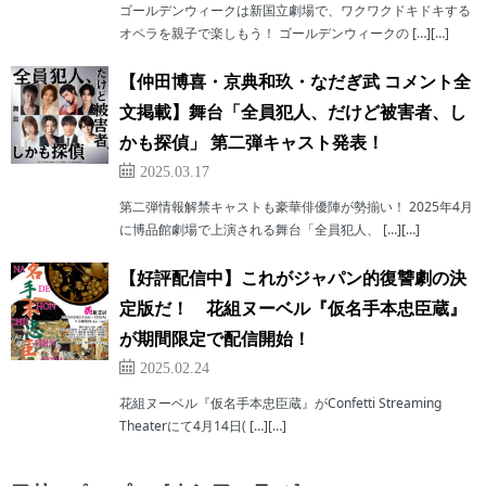
ゴールデンウィークは新国立劇場で、ワクワクドキドキする
オペラを親子で楽しもう！ ゴールデンウィークの […][…]
【仲田博喜・京典和玖・なだぎ武 コメント全
文掲載】舞台「全員犯人、だけど被害者、し
かも探偵」 第二弾キャスト発表！
2025.03.17
第二弾情報解禁キャストも豪華俳優陣が勢揃い！ 2025年4月
に博品館劇場で上演される舞台「全員犯人、 […][…]
【好評配信中】これがジャパン的復讐劇の決
定版だ！ 花組ヌーベル『仮名手本忠臣蔵』
が期間限定で配信開始！
2025.02.24
花組ヌーベル『仮名手本忠臣蔵』がConfetti Streaming
Theaterにて4月14日( […][…]