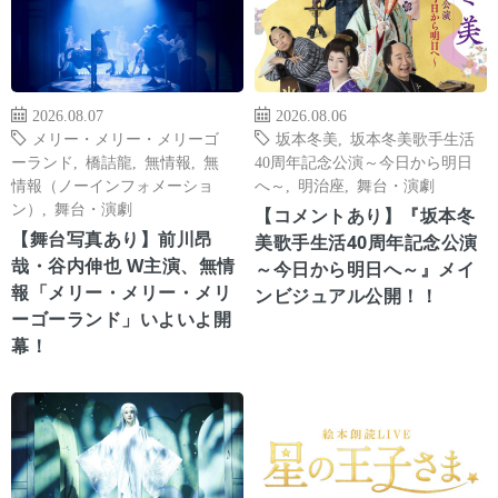
2026.08.07
2026.08.06
メリー・メリー・メリーゴ
坂本冬美
,
坂本冬美歌手生活
ーランド
,
橋詰龍
,
無情報
,
無
40周年記念公演～今日から明日
情報（ノーインフォメーショ
へ～
,
明治座
,
舞台・演劇
ン）
,
舞台・演劇
【コメントあり】『坂本冬
【舞台写真あり】前川昂
美歌手生活40周年記念公演
哉・谷内伸也 W主演、無情
～今日から明日へ～』メイ
報「メリー・メリー・メリ
ンビジュアル公開！！
ーゴーランド」いよいよ開
幕！