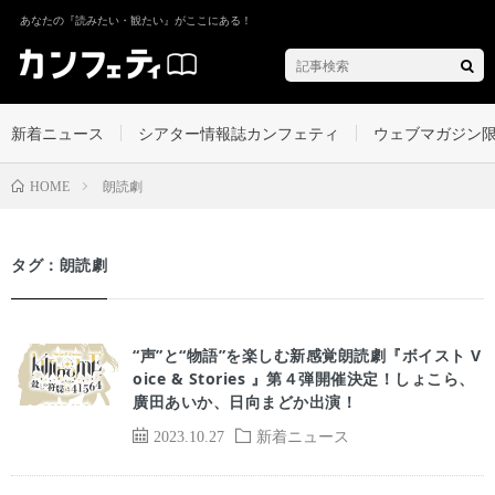
あなたの『読みたい・観たい』がここにある！
新着ニュース
シアター情報誌カンフェティ
ウェブマガジン
朗読劇
HOME
タグ：朗読劇
“声”と“物語”を楽しむ新感覚朗読劇『ボイスト V
oice & Stories 』第４弾開催決定！しょこら、
廣田あいか、日向まどか出演！
2023.10.27
新着ニュース