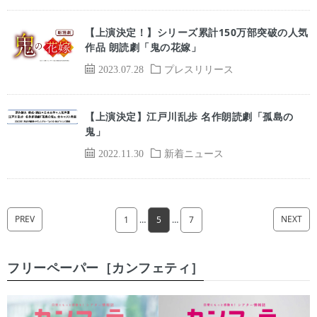
【上演決定！】シリーズ累計150万部突破の人気
作品 朗読劇「鬼の花嫁」
2023.07.28
プレスリリース
【上演決定】江戸川乱歩 名作朗読劇「孤島の
鬼」
2022.11.30
新着ニュース
PREV
NEXT
1
…
5
…
7
フリーペーパー［カンフェティ］