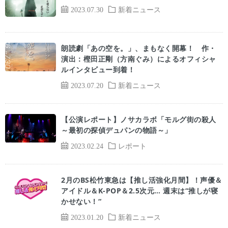
2023.07.30
新着ニュース
朗読劇「あの空を。」、まもなく開幕！ 作・
演出：樫田正剛（方南ぐみ）によるオフィシャ
ルインタビュー到着！
2023.07.20
新着ニュース
【公演レポート】ノサカラボ
「モルグ街の殺人
～最初の探偵デュパンの物語～」
2023.02.24
レポート
2月のBS松竹東急は【推し活強化月間】！声優＆
アイドル＆K-POP＆2.5次元… 週末は“推しが寝
かせない！“
2023.01.20
新着ニュース