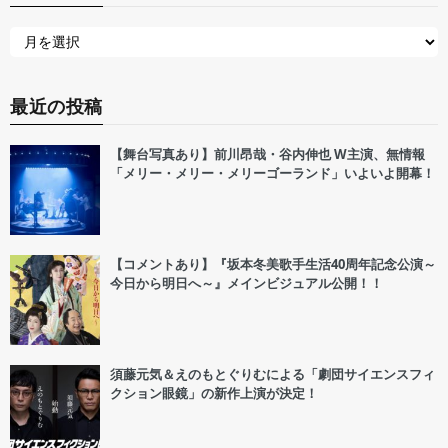
最近の投稿
【舞台写真あり】前川昂哉・谷内伸也 W主演、無情報
「メリー・メリー・メリーゴーランド」いよいよ開幕！
【コメントあり】『坂本冬美歌手生活40周年記念公演～
今日から明日へ～』メインビジュアル公開！！
須藤元気＆えのもとぐりむによる「劇団サイエンスフィ
クション眼鏡」の新作上演が決定！