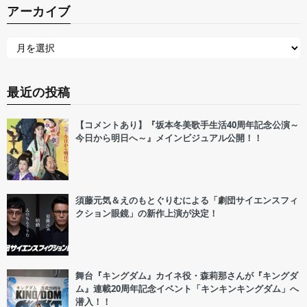
アーカイブ
最近の投稿
【コメントあり】『坂本冬美歌手生活40周年記念公演～
今日から明日へ～』メインビジュアル公開！！
須藤元気＆えのもとぐりむによる「劇団サイエンスフィ
クション眼鏡」の新作上演が決定！
舞台『キングダム』カイネ役・森莉那さんが『キングダ
ム』連載20周年記念イベント「キンキンキングダム」へ
潜入！！