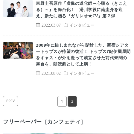
東野圭吾原作『虚像の道化師～心聴る（きこえ
る）～』を舞台化！ 湯川学役に南圭介を迎
え、新たに贈る『ガリレオ★CV』第２弾
2022.03.07
インタビュー
2009年に惜しまれながら閉館した、新宿シアタ
ートップスが待望の復活！ トップス⇄紀伊國屋間
をキャストが外を走って成立させた前代未聞の
舞台を、朗読劇として上演！
2021.08.02
インタビュー
PREV
1
2
フリーペーパー［カンフェティ］