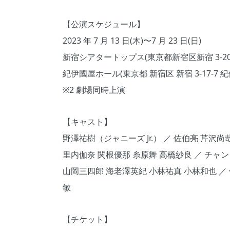
【公演スケジュール】
2023 年 7 ⽉ 13 ⽇(⽊)〜7 ⽉ 23 ⽇(⽇)
新宿シアタートップス(東京都新宿区新宿 3-20-8 Wa
紀伊國屋ホール(東京都 新宿区 新宿 3-17-7 
※2 劇場同時上演
【キャスト】
野澤祐樹（ジャニーズ Jr.） ／ 佐伯亮 芹沢尚
⾥内伽奈 関根優那 ⽷原舞 ⾼橋紗良 ／ チャン
⼭岡三四郎 海⽼澤英紀 ⼩林祐真 ⼩林和也 ／
敏
【チケット】