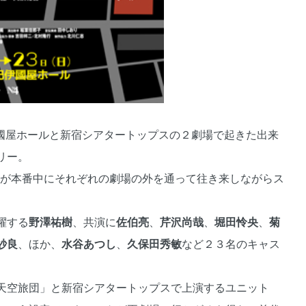
紀伊國屋ホールと新宿シアタートップスの２劇場で起きた出来
リー。
トが本番中にそれぞれの劇場の外を通って往き来しながらス
躍する
野澤祐樹
、共演に
佐伯亮
、
芹沢尚哉
、
堀田怜央
、
菊
紗良
、ほか、
水谷あつし
、
久保田秀敏
など２３名のキャス
天空旅団」と新宿シアタートップスで上演するユニット