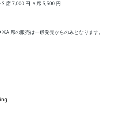
 7,000 円 Ａ席 5,500 円
3:59 ※A 席の販売は⼀般発売からのみとなります。
king