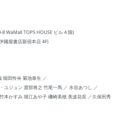
Mall TOPS HOUSE ビル 4 階)
紀伊國屋書店新宿本店 4F)
哉 堀⽥怜央 菊池泰⽣ ／
・ユジュン 渡部将之 ⽵尾⼀⾺ ／ ⽔⾕あつし ／
 ⽵本かすみ 堀江あや⼦ 磯崎美穂 美波花⾳ ／久保⽥秀