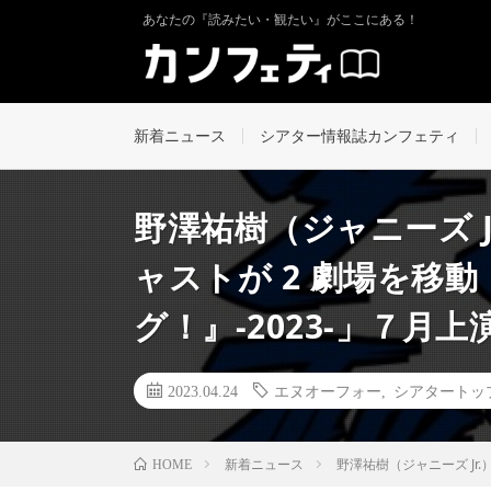
あなたの『読みたい・観たい』がここにある！
新着ニュース
シアター情報誌カンフェティ
野澤祐樹（ジャニーズ J
ャストが 2 劇場を移
グ！』-2023-」７月
2023.04.24
エヌオーフォー
,
シアタートッ
新着ニュース
野澤祐樹（ジャニーズ Jr
HOME