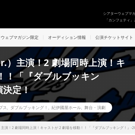
シアターウェブマ
「カンフェティ」
ウェブマガジン限定
オーディション情報
公演チケットサイト
r.）主演！2 劇場同時上演！キ
動！！「『ダブルブッキン
上演決定！
プス
,
ダブルブッキング！
,
紀伊國屋ホール
,
舞台・演劇
.）主演！2 劇場同時上演！キャストが 2 劇場を移動！！「『ダブルブッキング！』-2