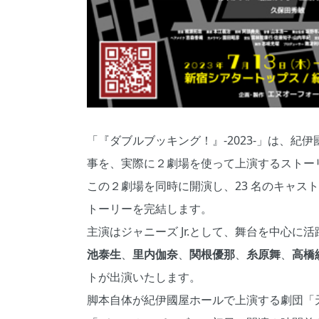
「『ダブルブッキング！』-2023-」は、
事を、実際に２劇場を使って上演するストー
この２劇場を同時に開演し、23 名のキャス
トーリーを完結します。
主演はジャニーズ Jr.として、舞台を中心に活
池泰生
、
里内伽奈
、
関根優那
、
糸原舞
、
高橋
トが出演いたします。
脚本自体が紀伊國屋ホールで上演する劇団「