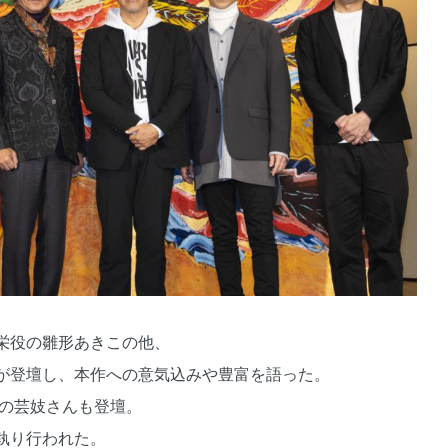
栄役の雛形あきこの他、
が登壇し、本作への意気込みや豊富を語った。
街の芸妓さんも登壇。
執り行われた。