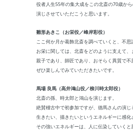
役者人生55年の集大成をこの北斎の70歳か
演じさせていただこうと思います。
雛形あきこ（お栄役／峰岸彩役）
ここ何か月か葛飾北斎を調べていくと、不思
お栄に関しては、北斎をどのように支えて、
親子であり、師匠であり、おそらく異質で不
ぜひ楽しんでみていただきたいです。
馬場 良馬（高井鴻山役／柳川時太郎役）
北斎の孫、時太郎と鴻山を演じます。
絶賛稽古中で初参加ですが、德馬さんの演じ
生きたい、描きたいというエネルギーに感化
その強いエネルギーは、人に伝染していくと