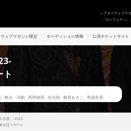
シアターウェブマ
「カンフェティ」
ウェブマガジン限定
オーディション情報
公演チケットサイト
3-
ート
斎
,
舞台・演劇
,
西岡德馬
,
谷佳樹
,
雛形あきこ
,
馬場良馬
北斎」-2023-
者会見リポート