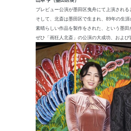
山本 亨（墨田区長）
プレビュー公演が墨田区曳舟にて上演される
そして、北斎は墨田区で生まれ、89年の生
素晴らしい作品を製作をされた、という墨田
ぜひ「画狂人北斎」の公演の大成功、および