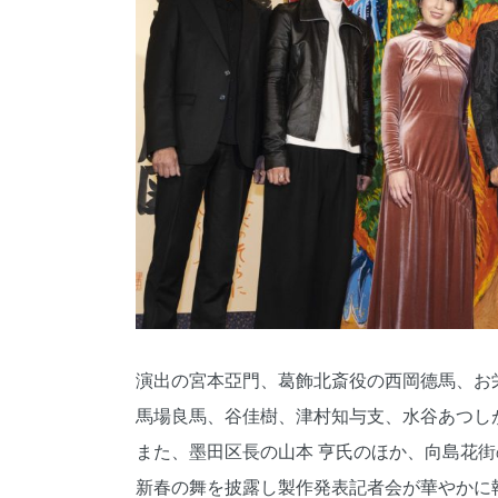
演出の宮本亞門、葛飾北斎役の西岡德馬、お
馬場良馬、谷佳樹、津村知与支、水谷あつし
また、墨田区長の山本 亨氏のほか、向島花
新春の舞を披露し製作発表記者会が華やかに