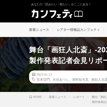
あなたの『読みたい・観たい』がここにある！
新着ニュース
シアター情報誌カンフェティ
舞台「画狂人北斎」-202
製作発表記者会見リポ
2023.01.13
宮本亞門
,
水谷あつし
,
津村知与支
,
画狂人北
新着ニュース
レポート
舞台「画狂人
HOME
製作発表記