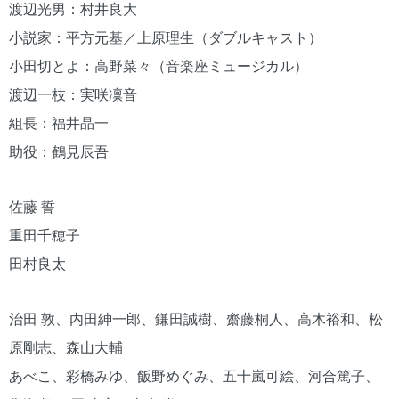
渡辺光男：村井良大
小説家：平方元基／上原理生（ダブルキャスト）
小田切とよ：高野菜々（音楽座ミュージカル）
渡辺一枝：実咲凜音
組長：福井晶一
助役：鶴見辰吾
佐藤 誓
重田千穂子
田村良太
治田 敦、内田紳一郎、鎌田誠樹、齋藤桐人、高木裕和、松
原剛志、森山大輔
あべこ、彩橋みゆ、飯野めぐみ、五十嵐可絵、河合篤子、