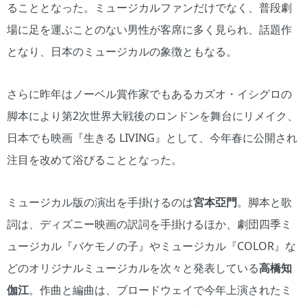
ることとなった。ミュージカルファンだけでなく、普段劇
場に足を運ぶことのない男性が客席に多く見られ、話題作
となり、日本のミュージカルの象徴ともなる。
さらに昨年はノーベル賞作家でもあるカズオ・イシグロの
脚本により第2次世界大戦後のロンドンを舞台にリメイク、
日本でも映画『生きる LIVING』として、今年春に公開され
注目を改めて浴びることとなった。
ミュージカル版の演出を手掛けるのは
宮本亞門
。脚本と歌
詞は、ディズニー映画の訳詞を手掛けるほか、劇団四季ミ
ュージカル『バケモノの子』やミュージカル『COLOR』な
どのオリジナルミュージカルを次々と発表している
高橋知
伽江
。作曲と編曲は、ブロードウェイで今年上演されたミ