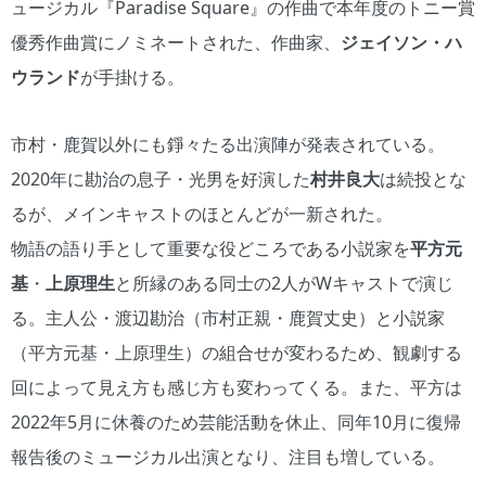
ュージカル『Paradise Square』の作曲で本年度のトニー賞
優秀作曲賞にノミネートされた、作曲家、
ジェイソン・ハ
ウランド
が手掛ける。
市村・鹿賀以外にも錚々たる出演陣が発表されている。
2020年に勘治の息子・光男を好演した
村井良大
は続投とな
るが、メインキャストのほとんどが一新された。
物語の語り手として重要な役どころである小説家を
平方元
基
・
上原理生
と所縁のある同士の2人がWキャストで演じ
る。主人公・渡辺勘治（市村正親・鹿賀丈史）と小説家
（平方元基・上原理生）の組合せが変わるため、観劇する
回によって見え方も感じ方も変わってくる。また、平方は
2022年5月に休養のため芸能活動を休止、同年10月に復帰
報告後のミュージカル出演となり、注目も増している。