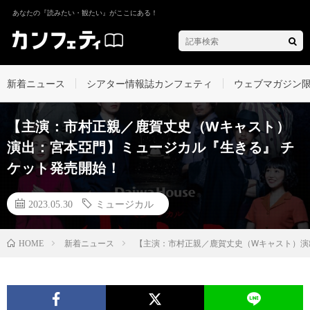
あなたの『読みたい・観たい』がここにある！
新着ニュース
シアター情報誌カンフェティ
ウェブマガジン
【主演：市村正親／鹿賀丈史（Wキャスト）
演出：宮本亞門】ミュージカル『生きる』 チ
ケット発売開始！
2023.05.30
ミュージカル
新着ニュース
【主演：市村正親／鹿賀丈史（Wキャスト）演
HOME