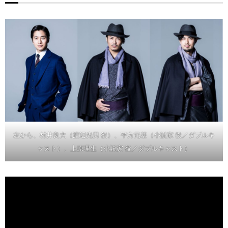
左から、村井良大（渡辺光男 役）、平方元基（小説家 役／ダブルキ
ャスト）、上原理生（小説家 役／ダブルキャスト）