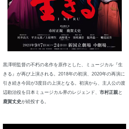
黒澤明監督の不朽の名作を原作とした、ミュージカル『生
きる』が再び上演される。2018年の初演、2020年の再演に
引き続き今回が3度目の上演となる。初演から、主人公の渡
辺勘治役を日本ミュージカル界のレジェンド、
市村正親
と
鹿賀丈史
が続投する。