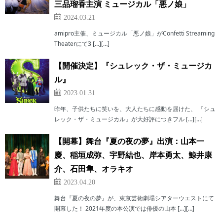
三品瑠香主演 ミュージカル「悪ノ娘」
2024.03.21
amipro主催、ミュージカル「悪ノ娘」がConfetti Streaming
Theaterにて3 […][…]
【開催決定】『シュレック・ザ・ミュージカ
ル』
2023.01.31
昨年、子供たちに笑いを、大人たちに感動を届けた、 『シュ
レック・ザ・ミュージカル』が大好評につきフル […][…]
【開幕】舞台『夏の夜の夢』出演：山本一
慶、稲垣成弥、宇野結也、岸本勇太、鯨井康
介、石田隼、オラキオ
2023.04.20
舞台『夏の夜の夢』が、東京芸術劇場シアターウエストにて
開幕した！ 2021年度の本公演では俳優の山本 […][…]