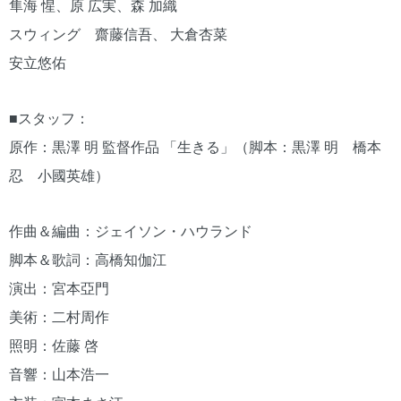
隼海 惺、原 広実、森 加織
スウィング 齋藤信吾、 大倉杏菜
安立悠佑
■スタッフ：
原作：黒澤 明 監督作品 「生きる」（脚本：黒澤 明 橋本
忍 小國英雄）
作曲＆編曲：ジェイソン・ハウランド
脚本＆歌詞：高橋知伽江
演出：宮本亞門
美術：二村周作
照明：佐藤 啓
音響：山本浩一