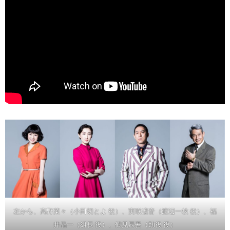
左から、高野菜々（小田切とよ 役）、実咲凜音（渡辺一枝 役）、福
井晶一（組長 役）、鶴見辰吾（助役 役）