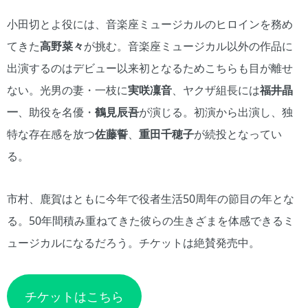
小田切とよ役には、音楽座ミュージカルのヒロインを務め
てきた
高野菜々
が挑む。音楽座ミュージカル以外の作品に
出演するのはデビュー以来初となるためこちらも目が離せ
ない。光男の妻・一枝に
実咲凜音
、ヤクザ組長には
福井晶
一
、助役を名優・
鶴見辰吾
が演じる。初演から出演し、独
特な存在感を放つ
佐藤誓
、
重田千穂子
が続投となってい
る。
市村、鹿賀はともに今年で役者生活50周年の節目の年とな
る。50年間積み重ねてきた彼らの生きざまを体感できるミ
ュージカルになるだろう。チケットは絶賛発売中。
チケットはこちら