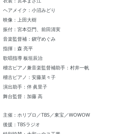
衣装：宮本まさ江
ヘアメイク：小沼みどり
映像：上田大樹
振付：宮本亞門、前田清実
音楽監督補：鎭守めぐみ
指揮：森 亮平
歌唱指導 板垣辰治
稽古ピアノ兼音楽監督補助手：村井一帆
稽古ピアノ：安藤菜々子
演出助手：伴 眞里子
舞台監督：加藤 高
主催：ホリプロ／TBS／東宝／WOWOW
後援：TBSラジオ