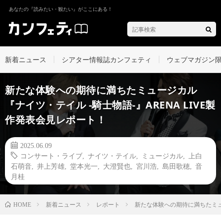
あなたの『読みたい・観たい』がここにある！
新着ニュース
シアター情報誌カンフェティ
ウェブマガジン
新たな体験への期待に満ちたミュージカル
『ナイツ・テイル -騎士物語-』ARENA LIVE製
作発表会見レポート！
2025.06.09
コンサート・ライブ
,
ナイツ・テイル
,
ミュージカル
,
上白
石萌音
,
井上芳雄
,
堂本光一
,
大澄賢也
,
宮川浩
,
島田歌穂
,
音
月桂
新着ニュース
レポート
新たな体験への期待に満ちたミュー
HOME