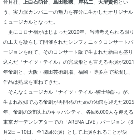
音月桂、
上白石萌音
、
島田歌穂
、
岸祐二
、
大澄賢也
とい
う、実力派カンパニーの魅力を存分に生かしたオリジナル
ミュージカルとなった。
更にコロナ禍がはじまった2020年、当時考えられる限り
の工夫を凝らして開催されたシンフォニックコンサートバ
ージョンを経て、そのコンサート版で生まれた新曲も盛り
込んだ『ナイツ・テイル』の完成形とも言える再演が2021
年帝劇と、大阪・梅田芸術劇場、福岡・博多座で実現し、
作品は熟成を重ねてきた。
そんなミュージカル『ナイツ・テイル -騎士物語-』が、
生まれ故郷である帝劇が再開発のための休館を迎えた2025
年、帝劇の3倍以上のキャパシティ、各回6,000人を迎える
東京ガーデンシアターでの「ARENA LIVE」バージョン（8
月2日～10日、全12回公演）として上演されることが決