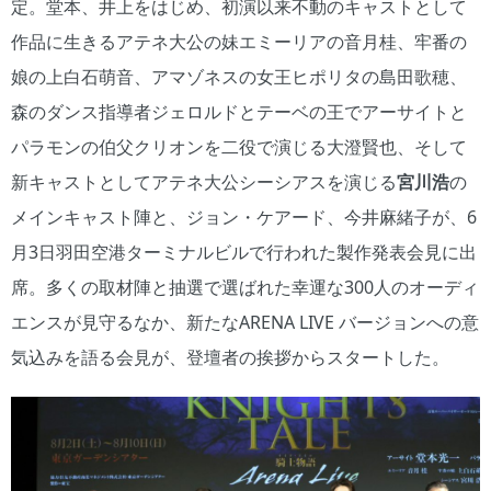
定。堂本、井上をはじめ、初演以来不動のキャストとして
作品に生きるアテネ大公の妹エミーリアの音月桂、牢番の
娘の上白石萌音、アマゾネスの女王ヒポリタの島田歌穂、
森のダンス指導者ジェロルドとテーベの王でアーサイトと
パラモンの伯父クリオンを二役で演じる大澄賢也、そして
新キャストとしてアテネ大公シーシアスを演じる
宮川浩
の
メインキャスト陣と、ジョン・ケアード、今井麻緒子が、6
月3日羽田空港ターミナルビルで行われた製作発表会見に出
席。多くの取材陣と抽選で選ばれた幸運な300人のオーディ
エンスが見守るなか、新たなARENA LIVE バージョンへの意
気込みを語る会見が、登壇者の挨拶からスタートした。