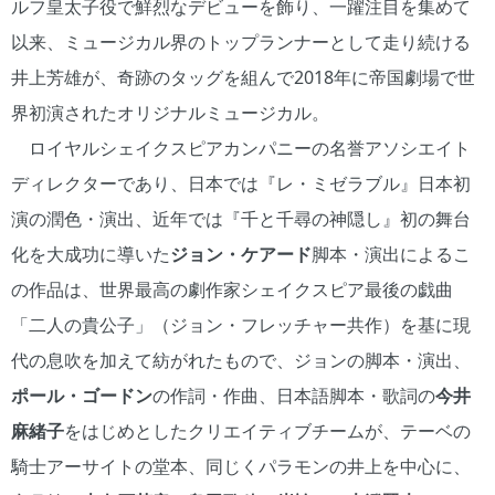
ルフ皇太子役で鮮烈なデビューを飾り、一躍注目を集めて
以来、ミュージカル界のトップランナーとして走り続ける
井上芳雄が、奇跡のタッグを組んで2018年に帝国劇場で世
界初演されたオリジナルミュージカル。
ロイヤルシェイクスピアカンパニーの名誉アソシエイト
ディレクターであり、日本では『レ・ミゼラブル』日本初
演の潤色・演出、近年では『千と千尋の神隠し』初の舞台
化を大成功に導いた
ジョン・ケアード
脚本・演出によるこ
の作品は、世界最高の劇作家シェイクスピア最後の戯曲
「二人の貴公子」（ジョン・フレッチャー共作）を基に現
代の息吹を加えて紡がれたもので、ジョンの脚本・演出、
ポール・ゴードン
の作詞・作曲、日本語脚本・歌詞の
今井
麻緒子
をはじめとしたクリエイティブチームが、テーベの
騎士アーサイトの堂本、同じくパラモンの井上を中心に、