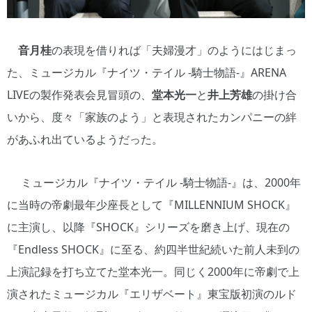
音月桂
の表現を借りれば「夫婦漫才」のようにはじまっ
た、ミュージカル『ナイツ・テイル -騎士物語-』ARENA
LIVEの製作発表会見冒頭の、
堂本光一
と
井上芳雄
の掛け合
いから、度々「家族のよう」と表現されたカンパニーの絆
があふれ出ているようだった。
ミュージカル『ナイツ・テイル -騎士物語-』は、2000年
に当時の帝劇最年少座長として『MILLENNIUM SHOCK』
に主演し、以降『SHOCK』シリーズを磨き上げ、現在の
『Endless SHOCK』に至る、約四半世紀続いた前人未到の
上演記録を打ち立てた堂本光一。同じく2000年に帝劇で上
演されたミュージカル『エリザベート』東宝版初演のルド