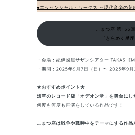
●エッセンシャル・ワークス ～現代音楽の芽
こまつ座 第155
『きらめく星座
・会場：紀伊國屋サザンシアター TAKASHI
・期間：2025年9月7日（日）〜 2025年9
★おすすめポイント★
浅草のレコード店「オデオン堂」を舞台にし
何度も何度も再演をしている作品です！
こまつ座は戦争や戦時中をテーマにする作品