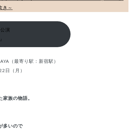
吹き～
回公演
』
MAYA（最寄り駅：新宿駅）
月22日（月）
た家族の物語。
が多いので