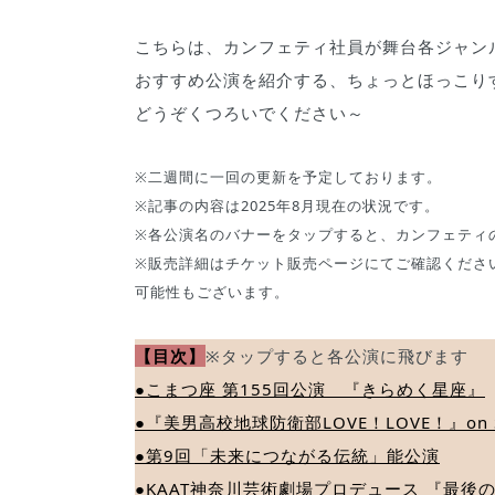
こちらは、カンフェティ社員が舞台各ジャン
おすすめ公演を紹介する、ちょっとほっこり
どうぞくつろいでください～
※二週間に一回の更新を予定しております。
※記事の内容は2025年8月現在の状況です。
※各公演名のバナーをタップすると、カンフェティ
※販売詳細はチケット販売ページにてご確認くださ
可能性もございます。
【目次】
※タップすると各公演に飛びます
●こまつ座 第155回公演 『きらめく星座』
●『美男高校地球防衛部LOVE！LOVE！』on S
●第9回「未来につながる伝統」能公演
●KAAT神奈川芸術劇場プロデュース 『最後のドン・キ