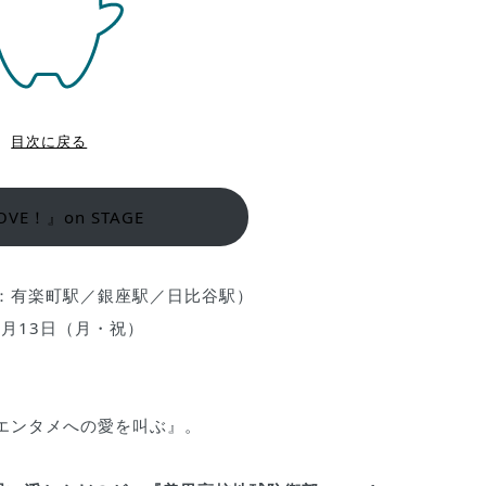
目次に戻る
E！』on STAGE
：有楽町駅／銀座駅／日比谷駅）
10月13日（月・祝）
エンタメへの愛を叫ぶ』。