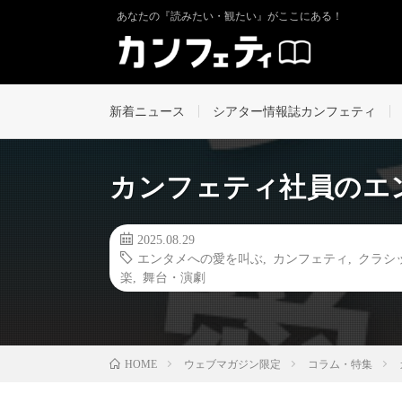
あなたの『読みたい・観たい』がここにある！
新着ニュース
シアター情報誌カンフェティ
カンフェティ社員のエン
2025.08.29
エンタメへの愛を叫ぶ
,
カンフェティ
,
クラシ
楽
,
舞台・演劇
ウェブマガジン限定
コラム・特集
HOME