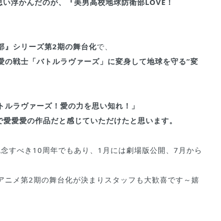
い浮かんだのが、『美男高校地球防衛部LOVE！
部』シリーズ第2期の舞台化
で、
愛の戦士「バトルラヴァーズ」に変身して地球を守る”変
トルラヴァーズ！愛の力を思い知れ！」
で愛愛愛の作品だと感じていただけたと思います。
記念すべき10周年でもあり、1月には劇場版公開、7月から
アニメ第2期の舞台化が決まりスタッフも大歓喜です～嬉