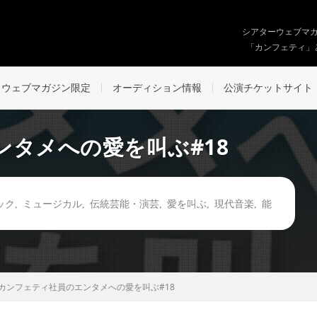
シアターウェブマ
「カンフェティ」
ウェブマガジン限定
オーディション情報
公演チケットサイト
タメへの愛を叫ぶ#18
ック
,
ミュージカル
,
伝統芸能・演芸
,
愛を叫ぶ
,
現代音楽
,
能
カンフェティ社員のエンタメへの愛を叫ぶ#18