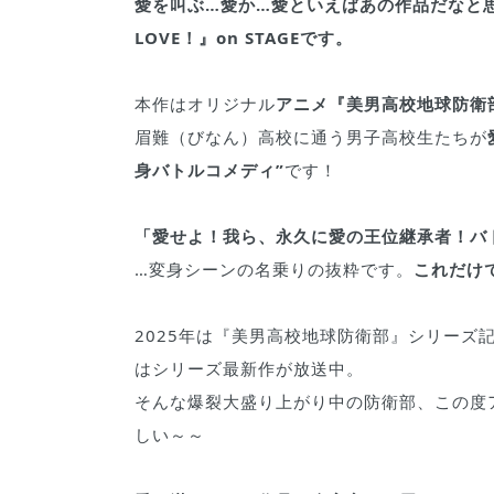
愛を叫ぶ…愛か…愛といえばあの作品だなと思
LOVE！』on STAGEです。
本作はオリジナル
アニメ『美男高校地球防衛
眉難（びなん）高校に通う男子高校生たちが
身バトルコメディ”
です！
「愛せよ！我ら、永久に愛の王位継承者！バ
…変身シーンの名乗りの抜粋です。
これだけ
2025年は『美男高校地球防衛部』シリーズ
はシリーズ最新作が放送中。
そんな爆裂大盛り上がり中の防衛部、この度
しい～～