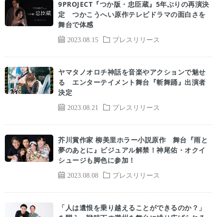
9PROJECT『つか版・忠臣蔵』5年ぶりの再演決
定 つかこうへい原作テレビドラマの面白さを
舞台で体感
2023.08.15
プレスリリース
ヤマタノオロチ神話を音楽やアクションで魅せ
る エンターテイメント舞台『斬舞踊』出演者
決定
2023.08.21
プレスリリース
芥川賞作家 柳美里ホラー小説原作 舞台『雨と
夢のあとに』ビジュアル解禁！神尾佑・オクイ
シュージも脚色に参加！
2023.08.08
プレスリリース
「人は遺恨を乗り越えることができるのか？」