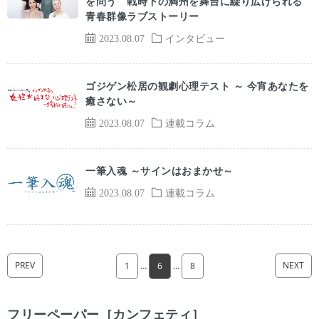
を問う 戦時下の満州を舞台に繰り広げられる
青春群像ラブストーリー
2023.08.07
インタビュー
ゴジゲン松居の観劇心理テスト ～ 今宵あなたを
癒さない～
2023.08.07
連載コラム
一筆入魂 ～サインはおまかせ～
2023.08.07
連載コラム
PREV
NEXT
1
…
6
…
8
フリーペーパー［カンフェティ］