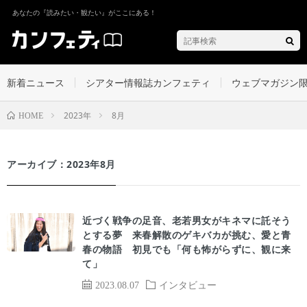
あなたの『読みたい・観たい』がここにある！
新着ニュース
シアター情報誌カンフェティ
ウェブマガジン
2023年
8月
HOME
アーカイブ：2023年8月
近づく戦争の足音、老若男女がキネマに託そう
とする夢 来春解散のゲキバカが挑む、愛と青
春の物語 初見でも「何も怖がらずに、観に来
て」
2023.08.07
インタビュー