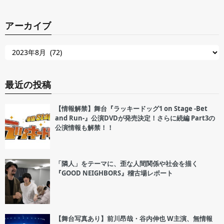
アーカイブ
最近の投稿
【情報解禁】舞台『ラッキードッグ1 on Stage -Bet
and Run-』公演DVDが発売決定！さらに続編 Part3の
公演情報も解禁！！
「隣人」をテーマに、歪な人間関係や社会を描く
『GOOD NEIGHBORS』稽古場レポート
【舞台写真あり】前川昂哉・谷内伸也 W主演、無情報