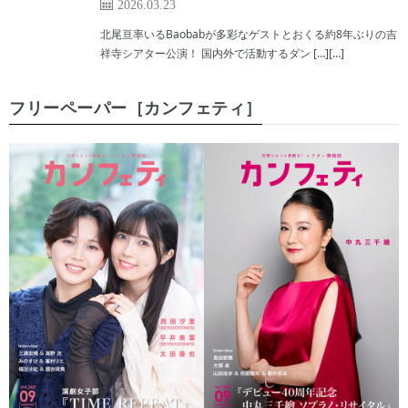
2026.03.23
北尾亘率いるBaobabが多彩なゲストとおくる約8年ぶりの吉
祥寺シアター公演！ 国内外で活動するダン […][…]
フリーペーパー［カンフェティ］