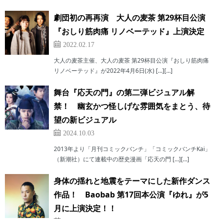
劇団初の再再演 大人の麦茶 第29杯目公演
『おしり筋肉痛 リノベーテッド』上演決定
2022.02.17
大人の麦茶主催、大人の麦茶 第29杯目公演『おしり筋肉痛
リノベーテッド』が2022年4月6日(水) […][…]
舞台『応天の門』の第二弾ビジュアル解
禁！ 幽玄かつ怪しげな雰囲気をまとう、待
望の新ビジュアル
2024.10.03
2013年より「月刊コミックバンチ」「コミックバンチKai」
（新潮社）にて連載中の歴史漫画「応天の門 […][…]
身体の揺れと地震をテーマにした新作ダンス
作品！ Baobab 第17回本公演『ゆれ』が5
月に上演決定！！