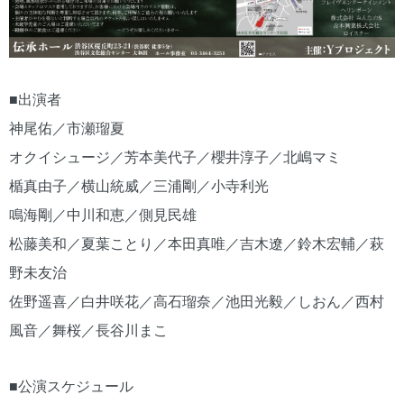
■出演者
神尾佑／市瀬瑠夏
オクイシュージ／芳本美代子／櫻井淳子／北嶋マミ
楯真由子／横山統威／三浦剛／小寺利光
鳴海剛／中川和恵／側見民雄
松藤美和／夏葉ことり／本田真唯／吉木遼／鈴木宏輔／萩
野未友治
佐野遥喜／白井咲花／高石瑠奈／池田光毅／しおん／西村
風音／舞桜／長谷川まこ
■公演スケジュール