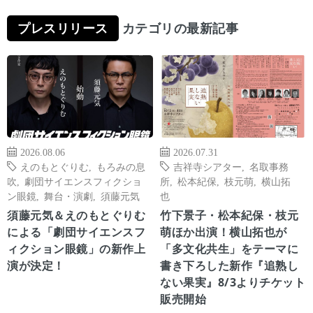
プレスリリース
カテゴリの最新記事
2026.08.06
2026.07.31
えのもとぐりむ
,
もろみの息
吉祥寺シアター
,
名取事務
吹
,
劇団サイエンスフィクショ
所
,
松本紀保
,
枝元萌
,
横山拓
ン眼鏡
,
舞台・演劇
,
須藤元気
也
須藤元気＆えのもとぐりむ
竹下景子・松本紀保・枝元
による「劇団サイエンスフ
萌ほか出演！横山拓也が
ィクション眼鏡」の新作上
「多文化共生」をテーマに
演が決定！
書き下ろした新作『追熟し
ない果実』8/3よりチケット
販売開始