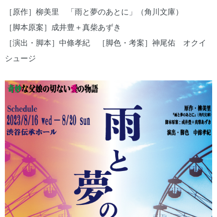
［原作］柳美里 「雨と夢のあとに」（角川文庫）
［脚本原案］成井豊＋真柴あずき
［演出・脚本］中條孝紀 ［脚色・考案］神尾佑 オクイ
シュージ