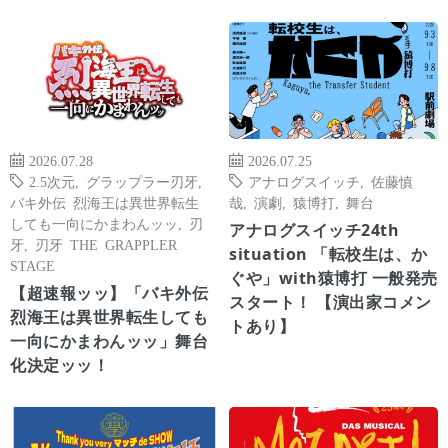
2026.07.28
2026.07.25
2.5次元
,
グラップラー刃牙
,
アナログスイッチ
,
佐藤慎
バキ外伝 烈海王は異世界転生
哉
,
演劇
,
猿博打
,
舞台
しても一向にかまわんッッ
,
刃
アナログスイッチ24th
牙
,
刃牙 THE GRAPPLER
situation 「転校生は、か
STAGE
ぐや」with猿博打 一般発売
【超速報ッッ】「バキ外伝
スタート！ 【演出家コメン
烈海王は異世界転生しても
トあり】
一向にかまわんッッ」舞台
化決定ッッ！