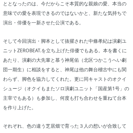
ととなったのは、今だからこそ本質的な親娘の愛、本当の
意味での愛を表現できるのではないかと、新たな気持ちで
演出・俳優を一新させた公演である。
そして今回演出・脚本として抜擢された中條孝紀は演劇ユ
ニットZEROBEAT.を立ち上げた俳優でもある。本を書くに
あたり、演劇の大先輩と慕う神尾佑（北区つかこうへい劇
団一期生）に相談をすると、神尾は他の舞台稽古中にも関
わらず、脚色を協力してくれた。更に同キャストのオクイ
シュージ（オクイもまたソロ演劇ユニット「国産第1号」の
主宰でもある）も参加し、何度も打ち合わせを重ねて台本
を作り上げた。
それぞれ、色の違う芝居畑で育った３人の想いが合致して