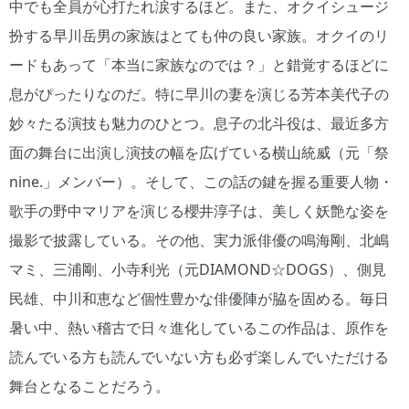
中でも全員が心打たれ涙するほど。また、オクイシュージ
扮する早川岳男の家族はとても仲の良い家族。オクイのリ
ードもあって「本当に家族なのでは？」と錯覚するほどに
息がぴったりなのだ。特に早川の妻を演じる芳本美代子の
妙々たる演技も魅力のひとつ。息子の北斗役は、最近多方
面の舞台に出演し演技の幅を広げている横山統威（元「祭
nine.」メンバー）。そして、この話の鍵を握る重要人物・
歌手の野中マリアを演じる櫻井淳子は、美しく妖艶な姿を
撮影で披露している。その他、実力派俳優の鳴海剛、北嶋
マミ、三浦剛、小寺利光（元DIAMOND☆DOGS）、側見
民雄、中川和恵など個性豊かな俳優陣が脇を固める。毎日
暑い中、熱い稽古で日々進化しているこの作品は、原作を
読んでいる方も読んでいない方も必ず楽しんでいただける
舞台となることだろう。