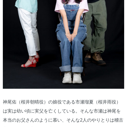
神尾佑（桜井朝晴役）の娘役である市瀬瑠夏（桜井雨役）
は実は幼い頃に実父を亡くしている。そんな市瀬は神尾を
本当のお父さんのように慕い、そんな2人のやりとりは稽古