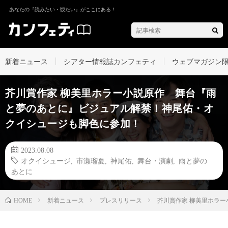
あなたの『読みたい・観たい』がここにある！
新着ニュース
シアター情報誌カンフェティ
ウェブマガジン
芥川賞作家 柳美里ホラー小説原作 舞台『雨
と夢のあとに』ビジュアル解禁！神尾佑・オ
クイシュージも脚色に参加！
2023.08.08
オクイシュージ
,
市瀬瑠夏
,
神尾佑
,
舞台・演劇
,
雨と夢の
あとに
新着ニュース
プレスリリース
芥川賞作家 柳美里ホラ
HOME