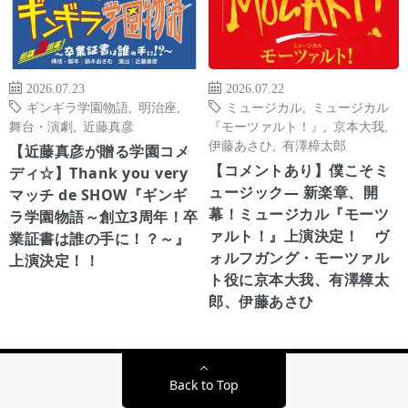
2026.07.23
2026.07.22
ギンギラ学園物語
,
明治座
,
ミュージカル
,
ミュージカル
舞台・演劇
,
近藤真彦
『モーツァルト！』
,
京本大我
,
伊藤あさひ
,
有澤樟太郎
【近藤真彦が贈る学園コメ
【コメントあり】僕こそミ
ディ☆】Thank you very
ュージック― 新楽章、開
マッチ de SHOW『ギンギ
幕！ミュージカル『モーツ
ラ学園物語～創立3周年！卒
ァルト！』上演決定！ ヴ
業証書は誰の手に！？～』
ォルフガング・モーツァル
上演決定！！
ト役に京本大我、有澤樟太
郎、伊藤あさひ
Back to Top