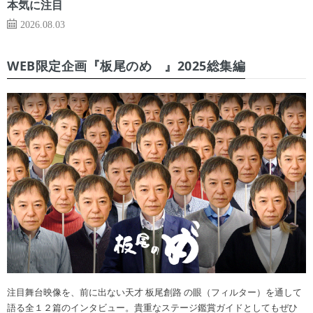
本気に注目
2026.08.03
WEB限定企画『板尾のめ゙』2025総集編
注目舞台映像を、前に出ない天才 板尾創路 の眼（フィルター）を通して
語る全１２篇のインタビュー。貴重なステージ鑑賞ガイドとしてもぜひ