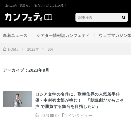
あなたの『読みたい・観たい』がここにある！
新着ニュース
シアター情報誌カンフェティ
ウェブマガジン
2023年
8月
HOME
アーカイブ：2023年8月
ロシア文学の名作に、歌舞伎界の人気若手俳
優・中村壱太郎が挑む！ 「朗読劇だからこそ
声 で勝負する舞台を目指したい」
2023.08.07
インタビュー