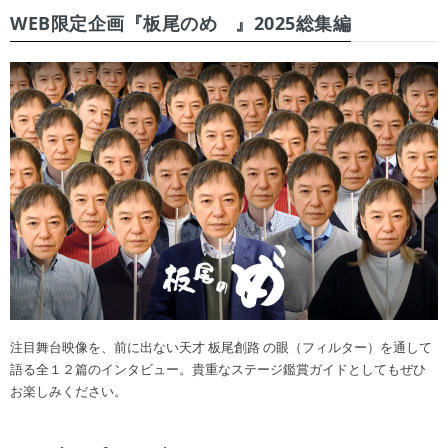
WEB限定企画『板尾のめ゙』2025総集編
注目舞台映像を、前に出ない天才 板尾創路 の眼（フィルター）を通して
語る全１２篇のインタビュー。貴重なステージ鑑賞ガイドとしてもぜひ
お楽しみください。