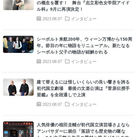
の概念を覆す！ 舞台『志立彩色女学院アイド
ル科』9月に再演決定！
2023.08.07
インタビュー
シーボルト来航200年、ウィーン万博から150周
年。節目の年に物語をリニューアル。新たなる
シーボルト父子の物語が紐解かれる
2023.08.07
インタビュー
建て替えるには惜しいくらいの良い響きを誇る
初代国立劇場 最後の文楽公演は『菅原伝授手
習鑑』を全段通しで上演
2023.08.07
インタビュー
人気俳優の植田圭輔が初代国立演芸場さよなら
アンバサダーに就任「落語でも歴史物の噺な