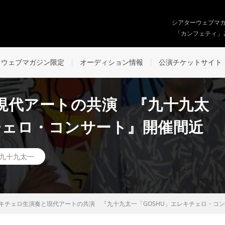
シアターウェブマ
「カンフェティ」
ウェブマガジン限定
オーディション情報
公演チケットサイト
現代アートの共演 『九十九太
チェロ・コンサート』開催間近
九十九太一
キチェロ生演奏と現代アートの共演 『九十九太一「GOSHU」エレキチェロ・コ