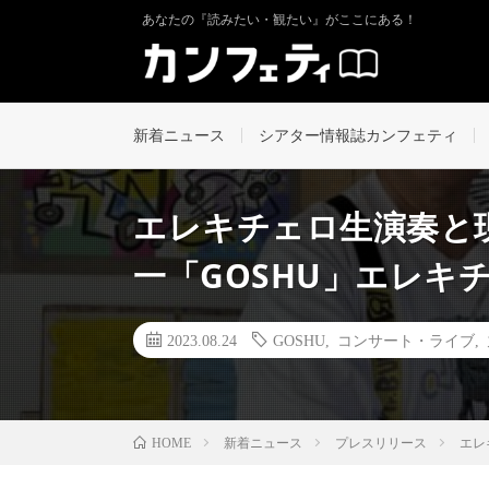
あなたの『読みたい・観たい』がここにある！
新着ニュース
シアター情報誌カンフェティ
エレキチェロ生演奏と
一「GOSHU」エレキ
2023.08.24
GOSHU
,
コンサート・ライブ
,
新着ニュース
プレスリリース
エレ
HOME