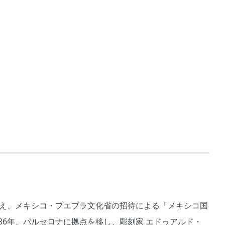
構え、メキシコ・プエブラ文化省の招待による「メキシコ国
86年、バルセロナに拠点を移し、彫刻家 エドゥアルド・