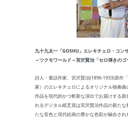
九十九太一「GOSHU」エレキチェロ・コン
～ツクモワールド～宮沢賢治「セロ弾きのゴ
詩人・童話作家、宮沢賢治(1896-1933
家）のエレキチェロによるオリジナル独奏曲
作品を現代的かつ斬新な演出でお届けする新
れるデジタル紙芝居は宮沢賢治作品の新たな
たな音色と現代絵画の豊かな色彩が融合され