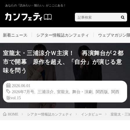
あなたの『読みたい・観たい』がここにある！
新着ニュース
シアター情報誌カンフェティ
ウェブマガジン
室龍太・三浦涼介Ｗ主演！ 再演舞台が２都
市で開幕 原作を超え、「自分」が演じる意
味を問う
2026.06.01
2026年7月号
,
三浦涼介
,
室龍太
,
舞台・演劇
,
関西版
,
関西
版vol.15
シアター情報誌カンフェティ
インタビュー
室龍太・三
HOME