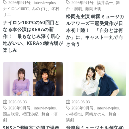
2026年9月号
,
interviewplus
,
2026年9月号
,
福井晶一
,
舞
ナイロン100℃
,
みのすけ
,
峯村
台・演劇
,
藤岡正明
リエ
松岡充主演 韓国ミュージカ
ナイロン100℃の50回目と
ルアワーズ三冠受賞作が日
なる本公演はKERAの新
本初上陸！ 「自分とは何
作！ 最もなじみ深く居心
か」に、キャスト一丸で向
地がいい、KERAの稽古場が
き合う
楽しみ
2026.08.03
2026.08.03
2026年9月号
,
interviewplus
,
2026年9月号
,
interviewplus
,
國吉咲貴
,
福田沙紀
,
舞台・演
小林啓也
,
岡崎かのん
,
舞台・
劇
演劇
SNSと“懺悔室”の間で渦巻
音楽座ミュージカル創立40