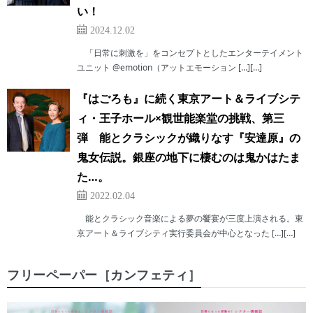
い！
2024.12.02
「日常に刺激を」をコンセプトとしたエンターテイメント
ユニット @emotion（アットエモーション […][…]
『はごろも』に続く東京アート＆ライブシテ
ィ・王子ホール×観世能楽堂の挑戦、第三
弾 能とクラシックが織りなす『安達原』の
鬼女伝説。銀座の地下に棲むのは鬼かはたま
た…。
2022.02.04
能とクラシック音楽による夢の饗宴が三度上演される。東
京アート＆ライブシティ実行委員会が中心となった […][…]
フリーペーパー［カンフェティ］