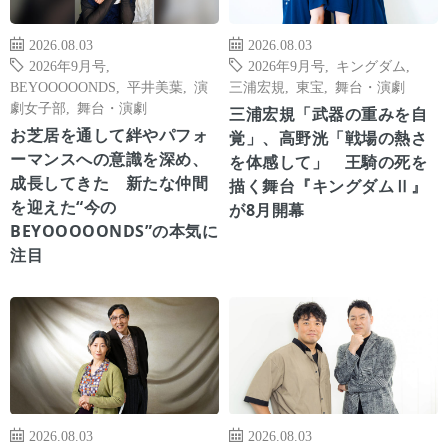
2026.08.03
2026.08.03
2026年9月号
,
2026年9月号
,
キングダム
,
BEYOOOOONDS
,
平井美葉
,
演
三浦宏規
,
東宝
,
舞台・演劇
劇女子部
,
舞台・演劇
三浦宏規「武器の重みを自
お芝居を通して絆やパフォ
覚」、高野洸「戦場の熱さ
ーマンスへの意識を深め、
を体感して」 王騎の死を
成長してきた 新たな仲間
描く舞台『キングダムⅡ』
を迎えた“今の
が8月開幕
BEYOOOOONDS”の本気に
注目
2026.08.03
2026.08.03