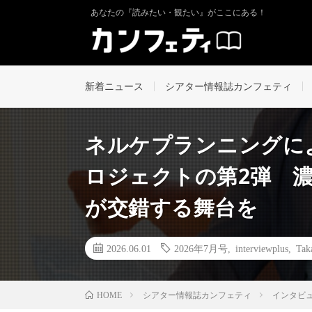
あなたの『読みたい・観たい』がここにある！
新着ニュース
シアター情報誌カンフェティ
ネルケプランニングに
ロジェクトの第2弾 
が交錯する舞台を
2026.06.01
2026年7月号
,
interviewplus
,
Tak
シアター情報誌カンフェティ
インタビ
HOME