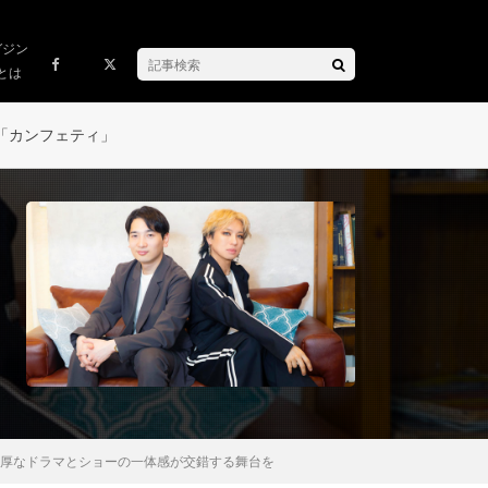
ガジン
とは
「カンフェティ」
濃厚なドラマとショーの一体感が交錯する舞台を