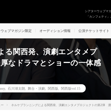
シアターウェブマ
「カンフェティ」
ウェブマガジン限定
オーディション情報
公演チケットサイト
よる関西発、演劇エンタメプ
濃厚なドラマとショーの一体感
assy
,
石川湖太朗
,
舞台・演劇
,
関西版
,
関西版vol.15
ュー
ネルケプランニングによる関西発、演劇エンタメプロジェクトの第2弾 