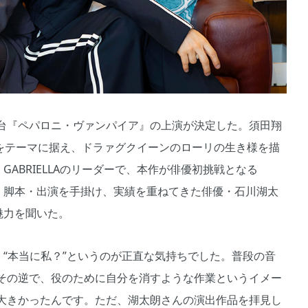
第2弾、舞台『ペパロニ・ヴァンパイア』の上演が決定した。須田翔
+をテーマに据え、ドラァグクイーンのローリの生き様を描
 GABRIELLAのリーダーで、本作が俳優初挑戦となる
演出・脚本・出演を手掛け、実績を重ねてきた俳優・石川湖太
の魅力を聞いた。
は、“本当に私？”というのが正直な気持ちでした。普段の音
その逆で、役のために自分を消すような作業というイメー
大きかったんです。ただ、湖太朗さんの演出作品を拝見し