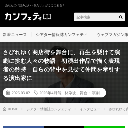
あなたの『読みたい・観たい』がここにある！
新着ニュース
シアター情報誌カンフェティ
ウェブマガジン
さびれゆく商店街を舞台に、再生を懸けて演
劇に挑む人々の物語 初演出作品で描く表現
者の矜持 自らの背中を見せて仲間を牽引す
る演出家に
2026.03.02
2026年4月号
,
林剛史
,
舞台・演劇
シアター情報誌カンフェティ
インタビュー
さびれゆく
HOME