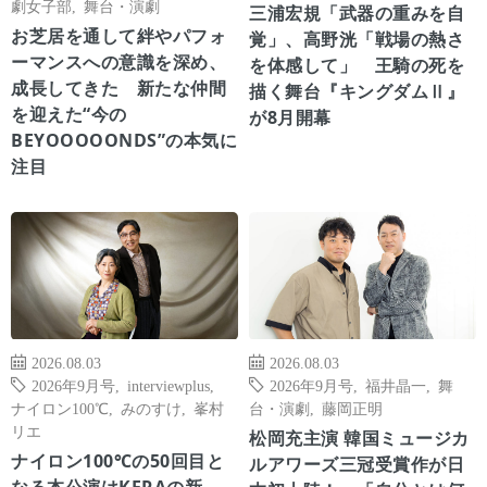
劇女子部
,
舞台・演劇
三浦宏規「武器の重みを自
お芝居を通して絆やパフォ
覚」、高野洸「戦場の熱さ
ーマンスへの意識を深め、
を体感して」 王騎の死を
成長してきた 新たな仲間
描く舞台『キングダムⅡ』
を迎えた“今の
が8月開幕
BEYOOOOONDS”の本気に
注目
2026.08.03
2026.08.03
2026年9月号
,
interviewplus
,
2026年9月号
,
福井晶一
,
舞
ナイロン100℃
,
みのすけ
,
峯村
台・演劇
,
藤岡正明
リエ
松岡充主演 韓国ミュージカ
ナイロン100℃の50回目と
ルアワーズ三冠受賞作が日
なる本公演はKERAの新