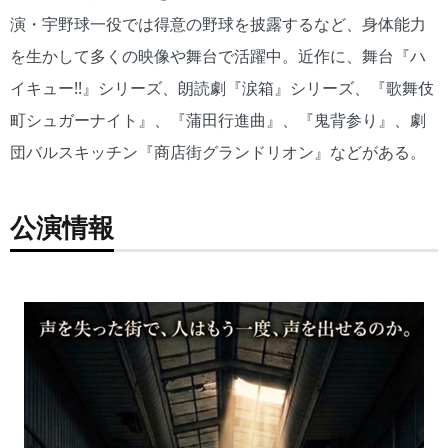
演・宇野球一役では得意の野球を披露するなど、身体能力
を生かして多くの映像や舞台で活躍中。近作に、舞台『ハ
イキュー!!』シリーズ、朗読劇『涙箱』シリーズ、『歌舞伎
町シュガーナイト』、『蒲田行進曲』、『鬼背参り』、劇
団バルスキッチン『商店街グランドリオン』などがある。
公演情報