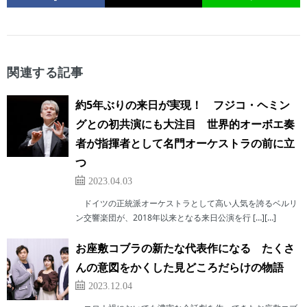
関連する記事
約5年ぶりの来日が実現！ フジコ・ヘミン
グとの初共演にも大注目 世界的オーボエ奏
者が指揮者として名門オーケストラの前に立
つ
2023.04.03
ドイツの正統派オーケストラとして高い人気を誇るベルリ
ン交響楽団が、2018年以来となる来日公演を行 […][…]
お座敷コブラの新たな代表作になる たくさ
んの意図をかくした見どころだらけの物語
2023.12.04