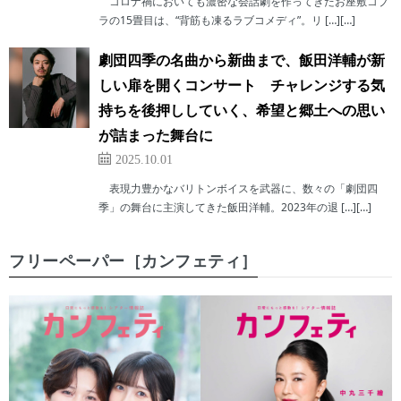
コロナ禍においても濃密な会話劇を作ってきたお座敷コブ
ラの15畳目は、“背筋も凍るラブコメディ”。リ […][…]
劇団四季の名曲から新曲まで、飯田洋輔が新
しい扉を開くコンサート チャレンジする気
持ちを後押ししていく、希望と郷土への思い
が詰まった舞台に
2025.10.01
表現力豊かなバリトンボイスを武器に、数々の「劇団四
季」の舞台に主演してきた飯田洋輔。2023年の退 […][…]
フリーペーパー［カンフェティ］