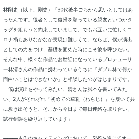
林剛史（以下、剛史）「30代後半ごろから思いとしてはあ
ったんです。役者として復帰を願っている親友といつかタ
ッグを組もうと約束していまして、でもお互いに忙しくコ
ロナ禍もありなかなか実現は難しくて。ならば、僕が演出
としての力をつけ、基礎を固めた時にこそ彼を呼びたい。
そんな中、様々な作品でお世話になっているプロデューサ
ー林清さんの作品に携わっているうちに『ダブル林で何か
面白いことはできないか』と相談したのがはじまりです。
僕は演出をやってみたい、清さんは脚本を書いてみた
い、2人がそれぞれ『初めての草鞋（わらじ）』を履いて共
に歩き出そうと、そこから今日まで毎日連絡を取り合い、
試行錯誤を繰り返しています」
―――本作のキャスティングにおいて、SNSを通じてオー