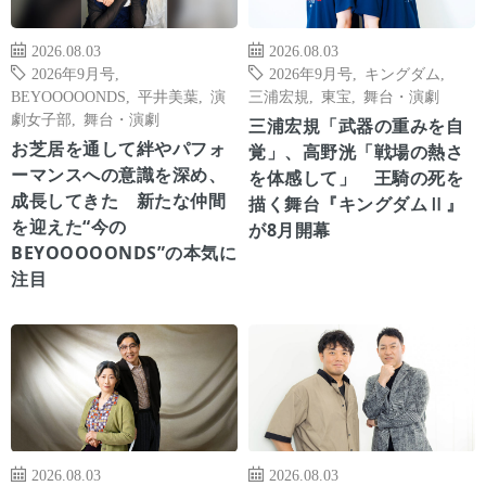
2026.08.03
2026.08.03
2026年9月号
,
2026年9月号
,
キングダム
,
BEYOOOOONDS
,
平井美葉
,
演
三浦宏規
,
東宝
,
舞台・演劇
劇女子部
,
舞台・演劇
三浦宏規「武器の重みを自
お芝居を通して絆やパフォ
覚」、高野洸「戦場の熱さ
ーマンスへの意識を深め、
を体感して」 王騎の死を
成長してきた 新たな仲間
描く舞台『キングダムⅡ』
を迎えた“今の
が8月開幕
BEYOOOOONDS”の本気に
注目
2026.08.03
2026.08.03