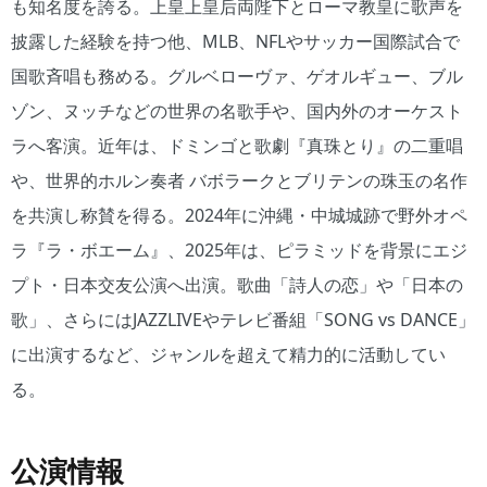
も知名度を誇る。上皇上皇后両陛下とローマ教皇に歌声を
披露した経験を持つ他、MLB、NFLやサッカー国際試合で
国歌斉唱も務める。グルベローヴァ、ゲオルギュー、ブル
ゾン、ヌッチなどの世界の名歌手や、国内外のオーケスト
ラへ客演。近年は、ドミンゴと歌劇『真珠とり』の二重唱
や、世界的ホルン奏者 バボラークとブリテンの珠玉の名作
を共演し称賛を得る。2024年に沖縄・中城城跡で野外オペ
ラ『ラ・ボエーム』、2025年は、ピラミッドを背景にエジ
プト・日本交友公演へ出演。歌曲「詩人の恋」や「日本の
歌」、さらにはJAZZLIVEやテレビ番組「SONG vs DANCE」
に出演するなど、ジャンルを超えて精力的に活動してい
る。
公演情報