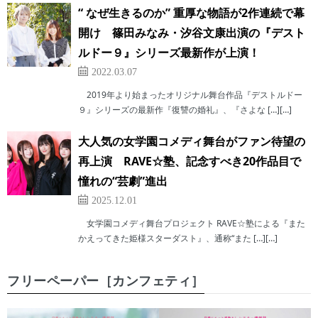
“ なぜ生きるのか” 重厚な物語が2作連続で幕
開け 篠田みなみ・汐谷文康出演の『デスト
ルドー９』シリーズ最新作が上演！
2022.03.07
2019年より始まったオリジナル舞台作品『デストルドー
９』シリーズの最新作『復讐の婚礼』、『さよな […][…]
大人気の女学園コメディ舞台がファン待望の
再上演 RAVE☆塾、記念すべき20作品目で
憧れの“芸劇”進出
2025.12.01
女学園コメディ舞台プロジェクト RAVE☆塾による『また
かえってきた姫様スターダスト』、通称“また […][…]
フリーペーパー［カンフェティ］