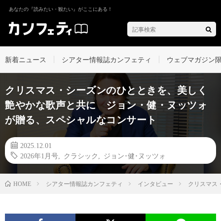
あなたの『読みたい・観たい』がここにある！
新着ニュース
シアター情報誌カンフェティ
ウェブマガジン
クリスマス・シーズンのひとときを、美しく
艶やかな歌声と共に ジョン・健・ヌッツォ
が贈る、スペシャルなコンサート
2025.12.01
2026年1月号
,
クラシック
,
ジョン･健･ヌッツォ
シアター情報誌カンフェティ
インタビュー
クリスマス
HOME