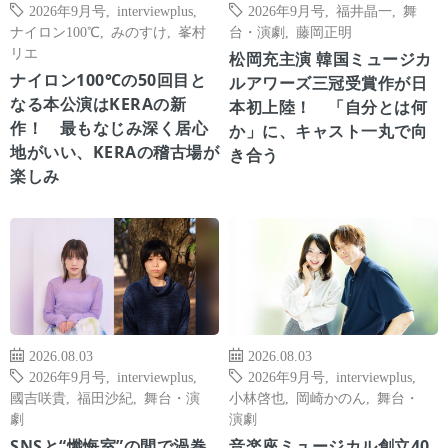
2026年9月号
,
interviewplus
,
2026年9月号
,
福井晶一
,
舞
ナイロン100℃
,
みのすけ
,
峯村
台・演劇
,
藤岡正明
リエ
松岡充主演 韓国ミュージカ
ナイロン100℃の50回目と
ルアワーズ三冠受賞作が日
なる本公演はKERAの新
本初上陸！ 「自分とは何
作！ 最もなじみ深く居心
か」に、キャスト一丸で向
地がいい、KERAの稽古場が
き合う
楽しみ
2026.08.03
2026.08.03
2026年9月号
,
interviewplus
,
2026年9月号
,
interviewplus
,
國吉咲貴
,
福田沙紀
,
舞台・演
小林啓也
,
岡崎かのん
,
舞台・
劇
演劇
SNSと“懺悔室”の間で渦巻
音楽座ミュージカル創立40