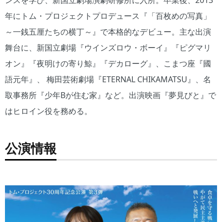
年にトム・プロジェクトプロデュース『「百枚めの写真」
～一銭五厘たちの横丁～』で本格的なデビュー。主な出演
舞台に、新国立劇場『ウインズロウ・ボーイ』『ピグマリ
オン』『夜明けの寄り鯨』『デカローグ』、こまつ座『國
語元年』、 梅田芸術劇場『ETERNAL CHIKAMATSU』、名
取事務所『少年Bが住む家』など。出演映画『夢見びと』で
はヒロイン役を務める。
公演情報