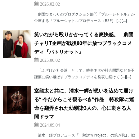
2026.02.02
劇団ひまわりのプロダクション部門「ブルーシャトル」が
企画する「ブルーシャトルプロデュース（BSP） […][…]
笑いながら殴りかかってくる爽快感。 劇団
チャリT企画が戦後80年に放つブラックコメ
ディ『パトリオット』
2025.06.02
「ふざけた社会派」として、時事ネタや社会問題などを不
謹慎に笑い飛ばすブラックコメディを発表し続けて […][…]
室龍太と共に、清水一輝が想いを込めて届け
る“ 今だからこそ観るべき”作品 特攻隊に運
命を翻弄された幼馴染3人の、心に刺さる人
間ドラマ
2024.09.04
清水一輝プロデュース「一騎討ちProject 」の第7弾は、戦