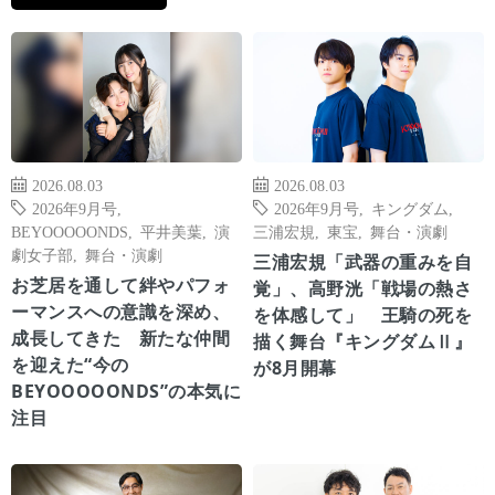
2026.08.03
2026.08.03
2026年9月号
,
2026年9月号
,
キングダム
,
BEYOOOOONDS
,
平井美葉
,
演
三浦宏規
,
東宝
,
舞台・演劇
劇女子部
,
舞台・演劇
三浦宏規「武器の重みを自
お芝居を通して絆やパフォ
覚」、高野洸「戦場の熱さ
ーマンスへの意識を深め、
を体感して」 王騎の死を
成長してきた 新たな仲間
描く舞台『キングダムⅡ』
を迎えた“今の
が8月開幕
BEYOOOOONDS”の本気に
注目