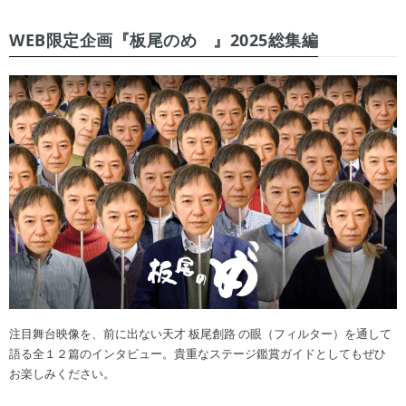
WEB限定企画『板尾のめ゙』2025総集編
注目舞台映像を、前に出ない天才 板尾創路 の眼（フィルター）を通して
語る全１２篇のインタビュー。貴重なステージ鑑賞ガイドとしてもぜひ
お楽しみください。