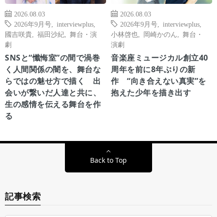
2026.08.03
2026.08.03
2026年9月号
,
interviewplus
,
2026年9月号
,
interviewplus
,
國吉咲貴
,
福田沙紀
,
舞台・演
小林啓也
,
岡崎かのん
,
舞台・
劇
演劇
SNSと“懺悔室”の間で渦巻
音楽座ミュージカル創立40
く人間関係の闇を、舞台な
周年を前に8年ぶりの新
らではの魅せ方で描く 出
作 “向き合えない真実”を
会いが繋いだ人達と共に、
抱えた少年を描き出す
生の感情を伝える舞台を作
る
Back to Top
記事検索