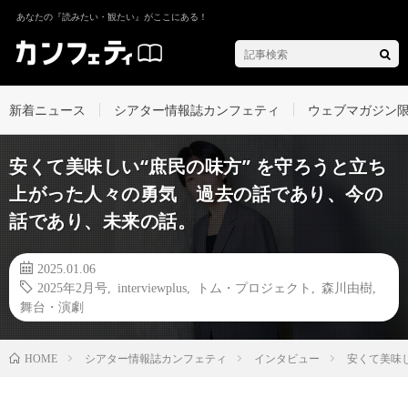
あなたの『読みたい・観たい』がここにある！
新着ニュース
シアター情報誌カンフェティ
ウェブマガジン
安くて美味しい“庶民の味方” を守ろうと立ち
上がった人々の勇気 過去の話であり、今の
話であり、未来の話。
2025.01.06
2025年2月号
,
interviewplus
,
トム・プロジェクト
,
森川由樹
,
舞台・演劇
シアター情報誌カンフェティ
インタビュー
安くて美味
HOME