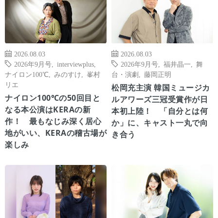
2026.08.03
2026.08.03
2026年9月号
,
interviewplus
,
2026年9月号
,
福井晶一
,
舞
ナイロン100℃
,
みのすけ
,
峯村
台・演劇
,
藤岡正明
リエ
松岡充主演 韓国ミュージカ
ナイロン100℃の50回目と
ルアワーズ三冠受賞作が日
なる本公演はKERAの新
本初上陸！ 「自分とは何
作！ 最もなじみ深く居心
か」に、キャスト一丸で向
地がいい、KERAの稽古場が
き合う
楽しみ