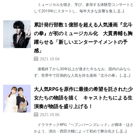
ミュージカルを聴き、学び、参加する体験型コンサートと
して2019年にスタートし、毎年大きな反響を集 […][…]
累計発行部数１億部を超える人気漫画『北斗
の拳』が初のミュージカル化 大貫勇輔も胸
躍らせる「新しいエンターテイメントの予
感」
2021.10.04
連載終了から30年以上が過ぎた今もなお、国内のみなら
ず、世界中で圧倒的な人気を誇る漫画『北斗の拳』 […][…]
大人気RPGを原作に最後の希望を託された少
女たちの物語を描く キャストたちによる生
演奏が物語を盛り上げる！
2025.10.06
ドラマチックRPG『ヘブンバーンズレッド』が脚本・ほさ
かよう、演出・西田大輔によって初めて舞台化さ […][…]