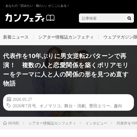
あなたの『読みたい・観たい』がここにある！
新着ニュース
シアター情報誌カンフェティ
ウェブマガジン
代表作を10年ぶりに男女逆転2パターンで再
演！ 複数の人と恋愛関係を築くポリアモリ
ーをテーマに人と人の関係の形を見つめ直す
物語
2026.05.27
2026年7月号
,
オノマリコ
,
舞台・演劇
,
豊田エリー
,
趣向
シアター情報誌カンフェティ
インタビュー
代表作を1
HOME