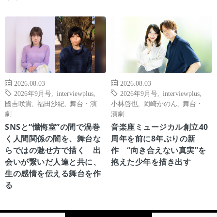
2026.08.03
2026.08.03
2026年9月号
,
interviewplus
,
2026年9月号
,
interviewplus
,
國吉咲貴
,
福田沙紀
,
舞台・演
小林啓也
,
岡崎かのん
,
舞台・
劇
演劇
SNSと“懺悔室”の間で渦巻
音楽座ミュージカル創立40
く人間関係の闇を、舞台な
周年を前に8年ぶりの新
らではの魅せ方で描く 出
作 “向き合えない真実”を
会いが繋いだ人達と共に、
抱えた少年を描き出す
生の感情を伝える舞台を作
る