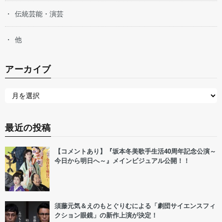
伝統芸能・演芸
他
アーカイブ
最近の投稿
【コメントあり】『坂本冬美歌手生活40周年記念公演～
今日から明日へ～』メインビジュアル公開！！
須藤元気＆えのもとぐりむによる「劇団サイエンスフィ
クション眼鏡」の新作上演が決定！