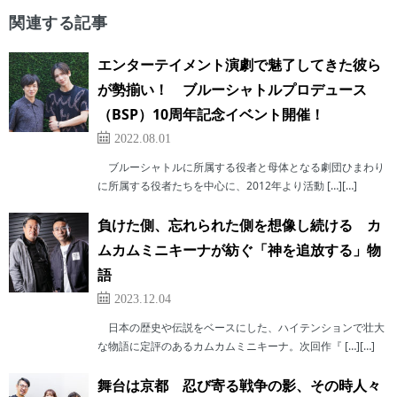
関連する記事
エンターテイメント演劇で魅了してきた彼ら
が勢揃い！ ブルーシャトルプロデュース
（BSP）10周年記念イベント開催！
2022.08.01
ブルーシャトルに所属する役者と母体となる劇団ひまわり
に所属する役者たちを中心に、2012年より活動 […][…]
負けた側、忘れられた側を想像し続ける カ
ムカムミニキーナが紡ぐ「神を追放する」物
語
2023.12.04
日本の歴史や伝説をベースにした、ハイテンションで壮大
な物語に定評のあるカムカムミニキーナ。次回作『 […][…]
舞台は京都 忍び寄る戦争の影、その時人々