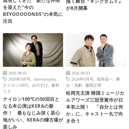
成長してきた 新たな仲間
描く舞台『キングダムⅡ』
を迎えた“今の
が8月開幕
BEYOOOOONDS”の本気に
注目
2026.08.03
2026.08.03
2026年9月号
,
interviewplus
,
2026年9月号
,
福井晶一
,
舞
ナイロン100℃
,
みのすけ
,
峯村
台・演劇
,
藤岡正明
リエ
松岡充主演 韓国ミュージカ
ナイロン100℃の50回目と
ルアワーズ三冠受賞作が日
なる本公演はKERAの新
本初上陸！ 「自分とは何
作！ 最もなじみ深く居心
か」に、キャスト一丸で向
地がいい、KERAの稽古場が
き合う
楽しみ