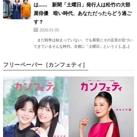
は…… 新聞「土曜日」発行人は松竹の大部
屋俳優 暗い時代、あなただったらどう過ご
す？
2026.01.05
まだ戦争は始まっていない、でも着実にその足音が近づい
てきているそんな時代。京都に「土曜日」というミ […][…]
フリーペーパー［カンフェティ］