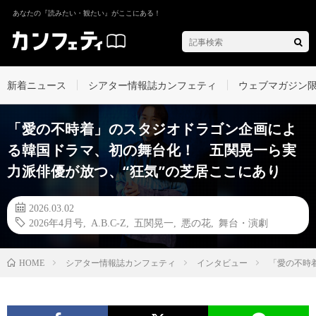
あなたの『読みたい・観たい』がここにある！
新着ニュース
シアター情報誌カンフェティ
ウェブマガジン
「愛の不時着」のスタジオドラゴン企画によ
る韓国ドラマ、初の舞台化！ 五関晃一ら実
力派俳優が放つ、“狂気”の芝居ここにあり
2026.03.02
2026年4月号
,
A.B.C-Z
,
五関晃一
,
悪の花
,
舞台・演劇
シアター情報誌カンフェティ
インタビュー
「愛の不時
HOME