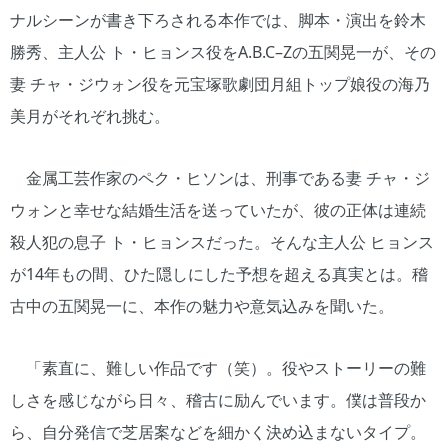
ナルシーンが書き下ろされる本作では、脚本・演出を鈴木
勝秀、主人公 ト・ヒョンス役をA.B.C–Zの五関晃一が、その
妻 チャ・ジウォン役を元宝塚歌劇団月組トップ娘役の海乃
美月がそれぞれ挑む。
金属工芸作家のペク・ヒソンは、刑事である妻 チャ・ジ
ウォンと幸せな結婚生活を送っていたが、彼の正体は連続
殺人犯の息子 ト・ヒョンスだった。そんな主人公 ヒョンス
が14年もの間、ひた隠しにした予想を超える真実とは。稽
古中の五関晃一に、本作の魅力や意気込みを聞いた。
「素直に、難しい作品です（笑）。役やストーリーの難
しさを感じながら日々、稽古に励んでいます。僕は普段か
ら、自分発信で芝居案などを細かく決め込まないタイプ。