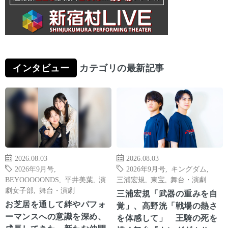
インタビュー
カテゴリの最新記事
2026.08.03
2026.08.03
2026年9月号
,
2026年9月号
,
キングダム
,
BEYOOOOONDS
,
平井美葉
,
演
三浦宏規
,
東宝
,
舞台・演劇
劇女子部
,
舞台・演劇
三浦宏規「武器の重みを自
お芝居を通して絆やパフォ
覚」、高野洸「戦場の熱さ
ーマンスへの意識を深め、
を体感して」 王騎の死を