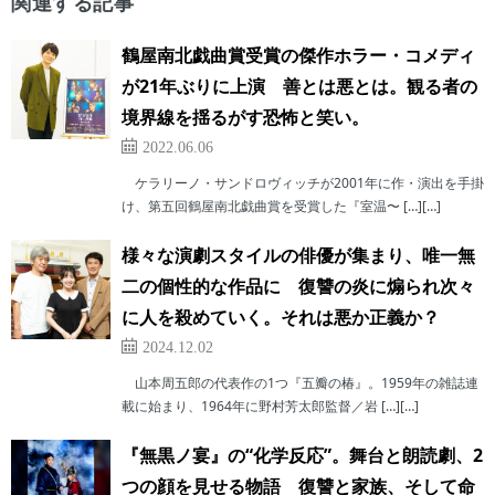
関連する記事
鶴屋南北戯曲賞受賞の傑作ホラー・コメディ
が21年ぶりに上演 善とは悪とは。観る者の
境界線を揺るがす恐怖と笑い。
2022.06.06
ケラリーノ・サンドロヴィッチが2001年に作・演出を手掛
け、第五回鶴屋南北戯曲賞を受賞した『室温〜 […][…]
様々な演劇スタイルの俳優が集まり、唯一無
二の個性的な作品に 復讐の炎に煽られ次々
に人を殺めていく。それは悪か正義か？
2024.12.02
山本周五郎の代表作の1つ『五瓣の椿』。1959年の雑誌連
載に始まり、1964年に野村芳太郎監督／岩 […][…]
『無黒ノ宴』の“化学反応”。舞台と朗読劇、2
つの顔を見せる物語 復讐と家族、そして命