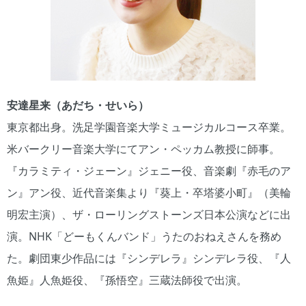
安達星来（あだち・せいら）
東京都出身。洗足学園音楽大学ミュージカルコース卒業。
米バークリー音楽大学にてアン・ペッカム教授に師事。
『カラミティ・ジェーン』ジェニー役、音楽劇『赤毛のア
ン』アン役、近代音楽集より『葵上・卒塔婆小町』（美輪
明宏主演）、ザ・ローリングストーンズ日本公演などに出
演。NHK「どーもくんバンド」うたのおねえさんを務め
た。劇団東少作品には『シンデレラ』シンデレラ役、『人
魚姫』人魚姫役、『孫悟空』三蔵法師役で出演。