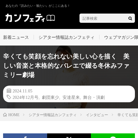
あなたの『読みたい・観たい』がここにある！
新着ニュース
シアター情報誌カンフェティ
ウェブマガジン
辛くても笑顔を忘れない美しい心を描く 美
しい音楽と本格的なバレエで綴る冬休みファ
ミリー劇場
2024.11.05
2024年12月号
,
劇団東少
,
安達星来
,
舞台・演劇
シアター情報誌カンフェティ
インタビュー
辛くても笑
HOME