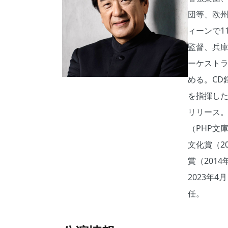
団等、欧
ィーンで1
監督、兵
ーケスト
める。CD
を指揮した
リリース
（PHP文
文化賞（2
賞（201
2023年
任。