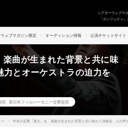
シアターウェブマ
「カンフェティ」
ウェブマガジン限定
オーディション情報
公演チケットサイト
、楽曲が生まれた背景と共に味
魅力とオーケストラの迫力を
渡裕
,
新日本フィルハーモニー交響楽団
ュー
年末の定番「第九」を、楽曲が生まれた背景と共に味わう演奏会 人の声