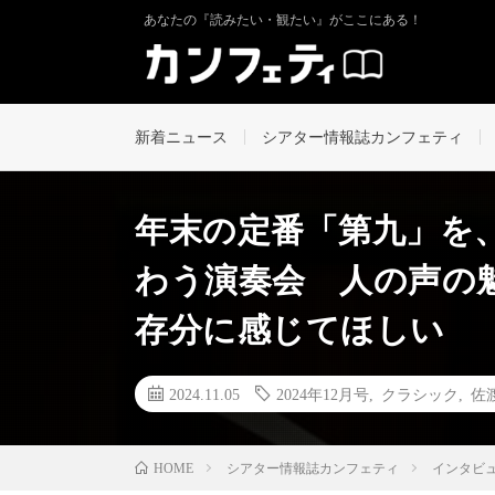
あなたの『読みたい・観たい』がここにある！
新着ニュース
シアター情報誌カンフェティ
年末の定番「第九」を
わう演奏会 人の声の
存分に感じてほしい
2024.11.05
2024年12月号
,
クラシック
,
佐
シアター情報誌カンフェティ
インタビ
HOME