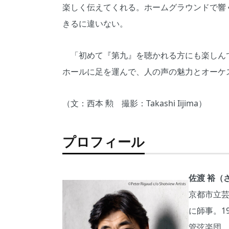
楽しく伝えてくれる。ホームグラウンドで響
きるに違いない。
「初めて『第九』を聴かれる方にも楽しん
ホールに足を運んで、人の声の魅力とオーケ
（文：西本 勲 撮影：Takashi Iijima）
プロフィール
佐渡 裕（
京都市立
に師事。1
管弦楽団