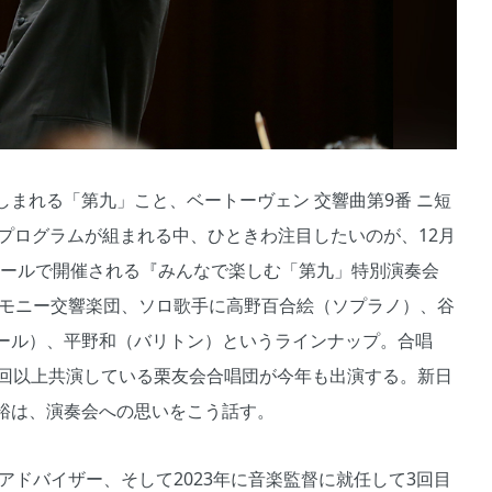
まれる「第九」こと、ベートーヴェン 交響曲第9番 ニ短
々なプログラムが組まれる中、ひときわ注目したいのが、12月
ホールで開催される『みんなで楽しむ「第九」特別演奏会
ーモニー交響楽団、ソロ歌手に高野百合絵（ソプラノ）、谷
ール）、平野和（バリトン）というラインナップ。合唱
0回以上共演している栗友会合唱団が今年も出演する。新日
裕は、演奏会への思いをこう話す。
アドバイザー、そして2023年に音楽監督に就任して3回目