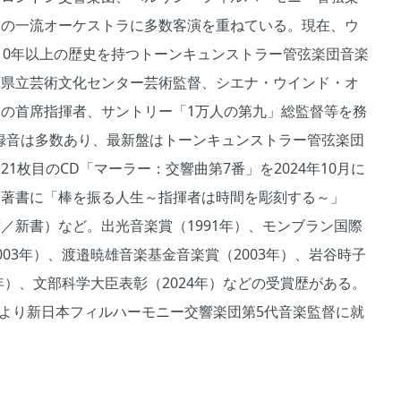
州の一流オーケストラに多数客演を重ねている。現在、ウ
10年以上の歴史を持つトーンキュンストラー管弦楽団音楽
庫県立芸術文化センター芸術監督、シエナ・ウインド・オ
ラの首席指揮者、サントリー「1万人の第九」総監督等を務
録音は多数あり、最新盤はトーンキュンストラー管弦楽団
21枚目のCD「マーラー：交響曲第7番」を2024年10月に
。著書に「棒を振る人生～指揮者は時間を彫刻する～」
庫／新書）など。出光音楽賞（1991年）、モンブラン国際
003年）、渡邉暁雄音楽基金音楽賞（2003年）、岩谷時子
4年）、文部科学大臣表彰（2024年）などの受賞歴がある。
4月より新日本フィルハーモニー交響楽団第5代音楽監督に就