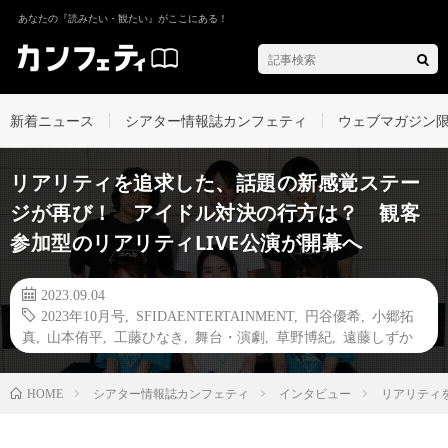
あなたの『読みたい・観たい』がここにある！
新着ニュース
シアター情報誌カンフェティ
ウェブマガジン
リアリティを追求した、話題の新感覚ステー
ジが再び！ アイドル対決の行方は？ 観客
参加型のリアリティLIVE公演が開幕へ
2023.09.04
2023年10月号
,
SFIDAENTERTAINMENT
,
円谷優希
,
小郷拓
真
,
山本侑平
,
工藤ひなき
,
舞台・演劇
,
草野博紀
,
遠藤しずか
シアター情報誌カンフェティ
インタビュー
リアリティ
HOME