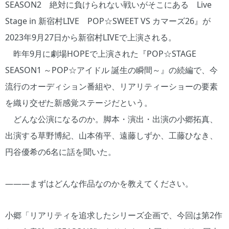
SEASON2 絶対に負けられない戦いがそこにある Live
Stage in 新宿村LIVE POP☆SWEET VS カマーズ26』が
2023年9月27日から新宿村LIVEで上演される。
昨年9月に劇場HOPEで上演された『POP☆STAGE
SEASON1 ～POP☆アイドル 誕生の瞬間～』の続編で、今
流行のオーディション番組や、リアリティーショーの要素
を織り交ぜた新感覚ステージだという。
どんな公演になるのか。脚本・演出・出演の小郷拓真、
出演する草野博紀、山本侑平、遠藤しずか、工藤ひなき、
円谷優希の6名に話を聞いた。
―――まずはどんな作品なのかを教えてください。
小郷「リアリティを追求したシリーズ企画で、今回は第2作