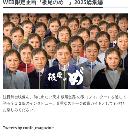
WEB限定企画『板尾のめ゙』2025総集編
注目舞台映像を、前に出ない天才 板尾創路 の眼（フィルター）を通して
語る全１２篇のインタビュー。貴重なステージ鑑賞ガイドとしてもぜひ
お楽しみください。
Tweets by confe_magazine