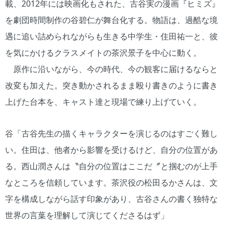
載、2012年には映画化もされた、古谷実の漫画『ヒミズ』
を劇団時間制作の谷碧仁が舞台化する。物語は、過酷な境
遇に追い詰められながらも生きる中学生・住田祐一と、彼
を気にかけるクラスメイトの茶沢景子を中心に動く。
原作に沿いながら、今の時代、今の観客に届けるならと
改変も加えた。突き動かされるまま殴り書きのように書き
上げた台本を、キャスト達と現場で練り上げていく。
谷「古谷先生の描くキャラクターを演じるのはすごく難し
い。住田は、他者から影響を受けるけど、自分の位置があ
る。西山潤さんは〝自分の位置はここだ〞と掴むのが上手
なところを信頼しています。茶沢役の松田るかさんは、文
字を構成しながら話す印象があり、古谷さんの書く独特な
世界の言葉を理解して演じてくださるはず」