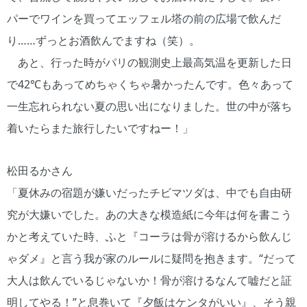
パーでワインを買ってエッフェル塔の前の広場で飲んだ
り……ずっとお酒飲んでますね（笑）。
あと、行った時がパリの観測史上最高気温を更新した日
で42℃もあってめちゃくちゃ暑かったんです。色々あって
一生忘れられない夏の思い出になりました。世の中が落ち
着いたらまた旅行したいですねー！」
松田るかさん
「夏休みの宿題が嫌いだったチビマツダは、中でも自由研
究が大嫌いでした。あの大きな模造紙に今年は何を書こう
かと考えていた時、ふと『コーラは骨が溶けるから飲んじ
ゃダメ』と言う我が家のルールに疑問を抱きます。“だって
大人は飲んでいるじゃないか！骨が溶けるなんて嘘だと証
明してやる！”と息巻いて『夕飯はケンタがいい』、そう親