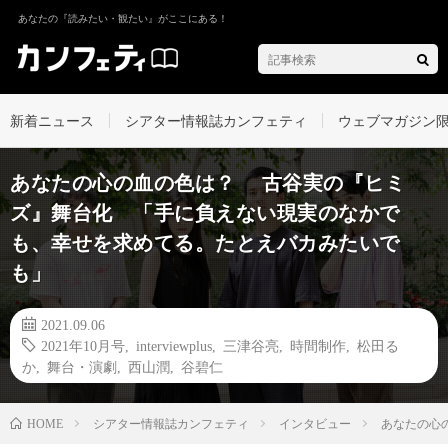
あなたの『読みたい・観たい』がここにある！
新着ニュース
シアター情報誌カンフェティ
ウェブマガジン
あなたの心の血の色は？ 古谷実の『ヒミ
ズ』舞台化 「手に負えない現実のなかで
も、幸せを求めてる。たとえバカみたいで
も」
2021.09.06
2021年10月号
,
interviewplus
,
三津谷亮
,
時間制作
,
松田る
か
,
舞台・演劇
,
西山潤
,
谷碧仁
シアター情報誌カンフェティ
インタビュー
あなたの心
HOME