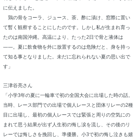
に伝えました。
鶏の骨をコーラ、ジュース、茶、酢に漬け、窓際に置い
て暫く観察することにしたのです。しかし私が生まれ育っ
たのは南国沖縄。高温により、たった2日で骨と液体は
――。夏に飲食物を外に放置するのは危険だと、身を持っ
て知る事となりました。未だに忘れられない夏の思い出で
す」
三津谷亮さん
「小学3年の夏に一輪車で初の全国大会に出場した時の話。
当時、レース部門での出場で個人レースと団体リレーの2種
目に出場し、最初の個人レースでは緊張と周りの空気にの
まれて思う結果が出ず人生初の悔し涙を流し、その後のリ
レーでは悔しさを挽回し、準優勝。小3で初の悔し泣きも嬉