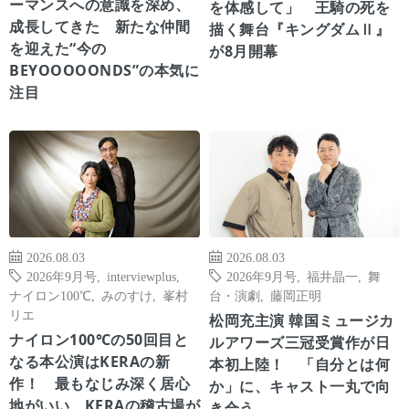
ーマンスへの意識を深め、
を体感して」 王騎の死を
成長してきた 新たな仲間
描く舞台『キングダムⅡ』
を迎えた“今の
が8月開幕
BEYOOOOONDS”の本気に
注目
2026.08.03
2026.08.03
2026年9月号
,
interviewplus
,
2026年9月号
,
福井晶一
,
舞
ナイロン100℃
,
みのすけ
,
峯村
台・演劇
,
藤岡正明
リエ
松岡充主演 韓国ミュージカ
ナイロン100℃の50回目と
ルアワーズ三冠受賞作が日
なる本公演はKERAの新
本初上陸！ 「自分とは何
作！ 最もなじみ深く居心
か」に、キャスト一丸で向
地がいい、KERAの稽古場が
き合う