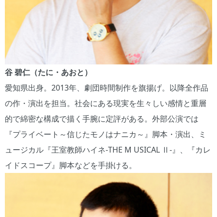
谷 碧仁（たに・あおと）
愛知県出身。2013年、劇団時間制作を旗揚げ。以降全作品
の作・演出を担当。社会にある現実を生々しい感情と重層
的で綿密な構成で描く手腕に定評がある。外部公演では
『プライベート～信じたモノはナニカ～』脚本・演出、ミ
ュージカル『王室教師ハイネ-THE M USICAL Ⅱ-』、『カレ
イドスコープ』脚本などを手掛ける。