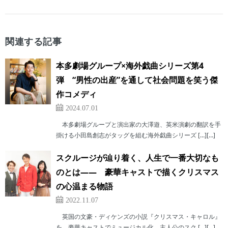
関連する記事
本多劇場グループ×海外戯曲シリーズ第4
弾 “男性の出産”を通して社会問題を笑う傑
作コメディ
2024.07.01
本多劇場グループと演出家の大澤遊、英米演劇の翻訳を手
掛ける小田島創志がタッグを組む海外戯曲シリーズ […][…]
スクルージが辿り着く、人生で一番大切なも
のとは―― 豪華キャストで描くクリスマス
の心温まる物語
2022.11.07
英国の文豪・ディケンズの小説『クリスマス・キャロル』
を、豪華キャストでミュージカル化。主人公のスク […][…]