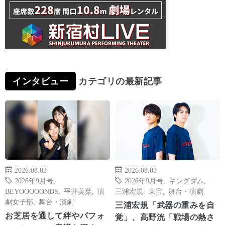
インタビュー
カテゴリの最新記事
2026.08.03
2026.08.03
2026年9月号
,
2026年9月号
,
キングダム
,
BEYOOOOONDS
,
平井美葉
,
演
三浦宏規
,
東宝
,
舞台・演劇
劇女子部
,
舞台・演劇
三浦宏規「武器の重みを自
お芝居を通して絆やパフォ
覚」、高野洸「戦場の熱さ