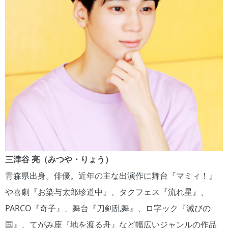
三津谷 亮（みつや・りょう）
青森県出身。俳優。近年の主な出演作に舞台『マミィ！』
や喜劇『お染与太郎珍道中』、タクフェス『流れ星』、
PARCO『奇子』、舞台『刀剣乱舞』、ロ字ック『滅びの
国』、てがみ座『地を渡る舟』など幅広いジャンルの作品