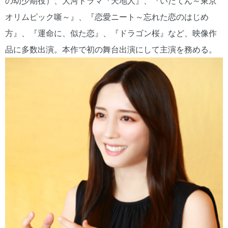
の幼少期役）、大河ドラマ『天地人』、『いだてん～東京
オリムピック噺～』、『恋愛ニート～忘れた恋のはじめ
方』、『運命に、似た恋』、『ドラゴン桜』など、映像作
品に多数出演。本作で初の舞台出演にして主演を務める。