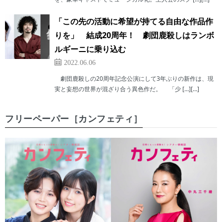
「この先の活動に希望が持てる自由な作品作
りを」 結成20周年！ 劇団鹿殺しはランボ
ルギーニに乗り込む
2022.06.06
劇団鹿殺しの20周年記念公演にして3年ぶりの新作は、現
実と妄想の世界が混ざり合う異色作だ。 「少 […][…]
フリーペーパー［カンフェティ］