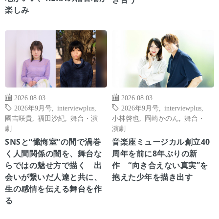
楽しみ
2026.08.03
2026.08.03
2026年9月号
,
interviewplus
,
2026年9月号
,
interviewplus
,
國吉咲貴
,
福田沙紀
,
舞台・演
小林啓也
,
岡崎かのん
,
舞台・
劇
演劇
SNSと“懺悔室”の間で渦巻
音楽座ミュージカル創立40
く人間関係の闇を、舞台な
周年を前に8年ぶりの新
らではの魅せ方で描く 出
作 “向き合えない真実”を
会いが繋いだ人達と共に、
抱えた少年を描き出す
生の感情を伝える舞台を作
る